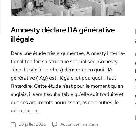
Amnesty déclare l’IA générative
illégale
Dans une étude très argu­men­tée, Amnesty Inter­na­
tion­al (en fait sa struc­ture spé­cial­isée, Amnesty
Tech, basée à Lon­dres) démon­tre en quoi l’IA
généra­tive (IAg) est illé­gale, et pourquoi il faut
l’in­ter­dire. Cette étude n’est pour le moment qu’en
anglais, il serait souhaitable qu’elle soit traduite et
que ses argu­ments nour­ris­sent, avec d’autres, le
débat sur la…
sur
29 juillet 2026
Aucun commentaire
Date
Amnesty
de