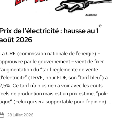
e
Prix de l’électricité : hausse au 1
août 2026
La CRE (com­mis­sion nationale de l’én­ergie) –
approu­vée par le gou­verne­ment – vient de fix­er
l’aug­men­ta­tion du “tarif régle­men­té de vente
d’électricité” (TRVE, pour EDF, son “tarif bleu”) à
2,5%. Ce tarif n’a plus rien à voir avec les coûts
réels de pro­duc­tion mais est un prix estimé, “poli­
tique” (celui qui sera sup­port­able pour l’opin­ion).…
28 juillet 2026
Date
de
l’article