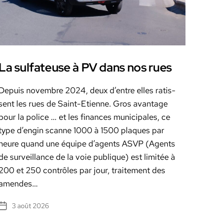
La sulfateuse à PV dans nos rues
Depuis novem­bre 2024, deux d’en­tre elles ratis­
sent les rues de Saint-Eti­enne. Gros avan­tage
pour la police … et les finances munic­i­pales, ce
type d’en­gin scanne 1000 à 1500 plaques par
heure quand une équipe d’a­gents ASVP (Agents
de sur­veil­lance de la voie publique) est lim­itée à
200 et 250 con­trôles par jour, traite­ment des
amendes…
3 août 2026
Date
de