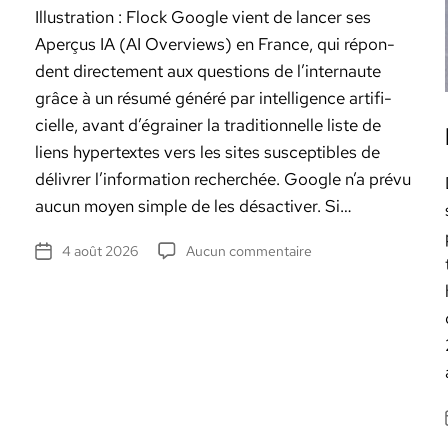
Illus­tra­tion : Flock Google vient de lancer ses
Aperçus IA (AI Overviews) en France, qui répon­
dent directe­ment aux ques­tions de l’internaute
grâce à un résumé généré par intel­li­gence arti­fi­
cielle, avant d’égrainer la tra­di­tion­nelle liste de
liens hyper­textes vers les sites sus­cep­ti­bles de
délivr­er l’information recher­chée. Google n’a prévu
aucun moyen sim­ple de les dés­ac­tiv­er. Si…
:
sur
4 août 2026
Aucun commentaire
Date
Google
de
veut
l’article
nous
imposer
l’IA.
Comment
s’en
débarrasser