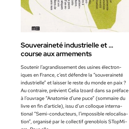
Souveraineté industrielle et …
course aux armements
Soutenir l’agrandissement des usines élec­tron­
iques en France, c’est défendre la “sou­veraineté
indus­trielle” et laiss­er le reste du monde en paix ?
Au con­traire, prévient Celia Izoard dans sa pré­face
à l’ouvrage “Anatomie d’une puce” (som­maire du
livre en fin d’ar­ti­cle), issu d’un col­loque inter­na­
tion­al “Semi-con­­duc­­teurs, l’impossible relo­cal­i­sa­
tion”, organ­isé par le col­lec­tif grenoblois STop­Mi­