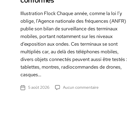
conformes
Illus­tra­tion Flock Chaque année, comme la loi l’y
oblige, l’Agence nationale des fréquences (ANFR)
pub­lie son bilan de sur­veil­lance des ter­minaux
mobiles, por­tant notam­ment sur les niveaux
d’exposition aux ondes. Ces ter­minaux se sont
mul­ti­pliés car, au delà des télé­phones mobiles,
divers objets con­nec­tés peu­vent aus­si être testés 
tablettes, mon­tres, radio­com­man­des de drones,
casques…
sur
5 août 2026
Aucun commentaire
Date
Ondes
de
émises
l’article
:
pour
l’ANFR,
un