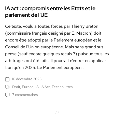
IA act : compromis entre les Etats et le
parlement de l’UE
Ce texte, voulu à toutes forces par Thier­ry Bre­ton
(com­mis­saire français désigné par E. Macron) doit
encore être adop­té par le Par­lement européen et le
Con­seil de l’U­nion européenne. Mais sans grand sus­
pense (sauf encore quelques reculs ?) puisque tous les
arbi­trages ont été faits. Il pour­rait n’en­tr­er en appli­ca­
tion qu’en 2025. Le Par­lement européen…
10 décembre 2023
Date
de
Droit
,
Europe
,
IA
,
IA Act
,
Technoluttes
Étiquettes
l’article
sur
7 commentaires
IA
act
: