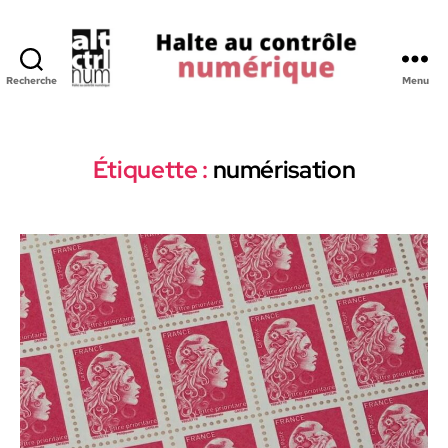
Recherche
Menu
Halte
au
Controle
Numerique
Étiquette :
numérisation