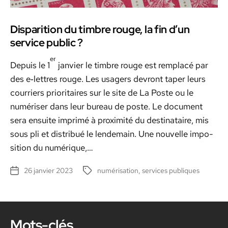
Disparition du timbre rouge, la fin d’un
service public ?
er
Depuis le 1
jan­vi­er le tim­bre rouge est rem­placé par
des e‑lettres rouge. Les usagers devront taper leurs
cour­ri­ers pri­or­i­taires sur le site de La Poste ou le
numéris­er dans leur bureau de poste. Le doc­u­ment
sera ensuite imprimé à prox­im­ité du des­ti­nataire, mis
sous pli et dis­tribué le lende­main. Une nou­velle impo­
si­tion du numérique,…
26 janvier 2023
numérisation
,
services publiques
Date
Étiquettes
de
l’article
Mots-clés