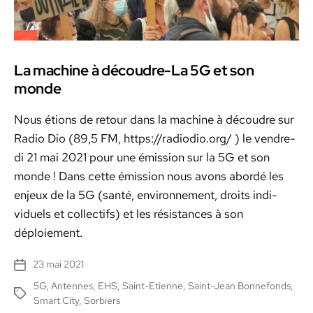
La machine à découdre-La 5G et son
monde
Nous étions de retour dans la machine à découdre sur
Radio Dio (89,5 FM, https://radiodio.org/ ) le ven­dre­
di 21 mai 2021 pour une émis­sion sur la 5G et son
monde ! Dans cette émis­sion nous avons abor­dé les
enjeux de la 5G (san­té, envi­ron­nement, droits indi­
vidu­els et col­lec­tifs) et les résis­tances à son
déploiement.
23 mai 2021
Date
de
5G
,
Antennes
,
EHS
,
Saint-Etienne
,
Saint-Jean Bonnefonds
,
Étiquettes
l’article
Smart City
,
Sorbiers