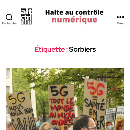
Recherche
Menu
Halte
au
Controle
Numerique
Étiquette :
Sorbiers