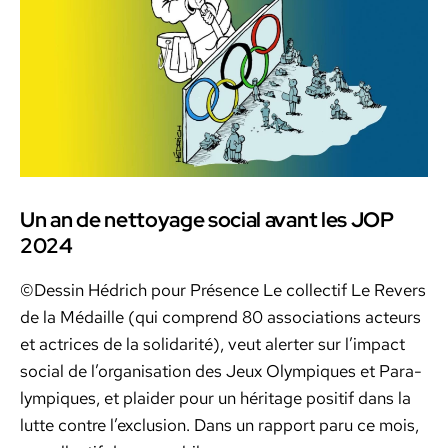
Un an de nettoyage social avant les JOP
2024
©Dessin Hédrich pour Présence Le col­lec­tif Le Revers
de la Médaille (qui com­prend 80 asso­ci­a­tions acteurs
et actri­ces de la sol­i­dar­ité), veut alert­er sur l’im­pact
social de l’or­gan­i­sa­tion des Jeux Olympiques et Par­a­
lympiques, et plaider pour un héritage posi­tif dans la
lutte con­tre l’ex­clu­sion. Dans un rap­port paru ce mois,