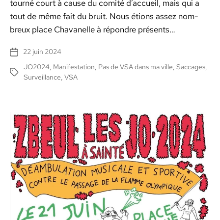
tourné court à cause du comité d’ac­cueil, mais qui a
tout de même fait du bruit. Nous étions assez nom­
breux place Cha­vanelle à répon­dre présents…
22 juin 2024
Date
de
JO2024
,
Manifestation
,
Pas de VSA dans ma ville
,
Saccages
,
Étiquettes
l’article
Surveillance
,
VSA