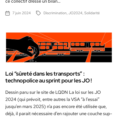
ce col­lec­tif dresse un bilan…
7 juin 2024
Discrimination
,
JO2024
,
Solidarité
Date
Étiquettes
de
l’article
Loi “sûreté dans les transports” :
technopolice au sprint pour les JO !
Dessin paru sur le site de LQDN La loi sur les JO
2024 (qui prévoit, entre autres la VSA “à l’es­sai”
jusqu’en mars 2025) n’a pas encore été util­isée que,
déjà, il parait néces­saire d’en rajouter une couche sup­