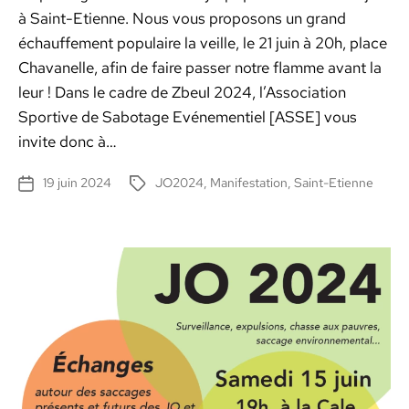
à Saint-Eti­enne. Nous vous pro­posons un grand
échauf­fe­ment pop­u­laire la veille, le 21 juin à 20h, place
Cha­vanelle, afin de faire pass­er notre flamme avant la
leur ! Dans le cadre de ZbeuI 2024, l’As­so­ci­a­tion
Sportive de Sab­o­tage Evéne­men­tiel [ASSE] vous
invite donc à…
19 juin 2024
JO2024
,
Manifestation
,
Saint-Etienne
Date
Étiquettes
de
l’article