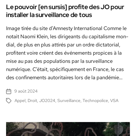
Le pouvoir [en sursis] profite des JO pour
installer la surveillance de tous
Image tirée du site d’Amnesty Inter­na­tion­al Comme le
notait Nao­mi Klein, les dirigeants du cap­i­tal­isme mon­
di­al, de plus en plus attirés par un ordre dic­ta­to­r­i­al,
prof­i­tent voire créent des événe­ments prop­ices à la
mise au pas des pop­u­la­tions par la sur­veil­lance
numérique. C’é­tait, spé­ci­fique­ment en France, le cas
des con­fine­ments autori­taires lors de la pandémie…
9 août 2024
Date
de
Appel
,
Droit
,
JO2024
,
Surveillance
,
Technopolice
,
VSA
Étiquettes
l’article