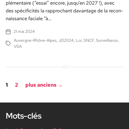
plé­men­taire (“essai” encore, jusqu’en 2027 !), avec
des spé­ci­ficités la rap­prochant davan­tage de la recon­
nais­sance faciale “à…
21 mai 2024
Date
de
Auvergne-Rhône-Alpes
,
JO2024
,
Loi
,
SNCF
,
Surveillance
,
Étiquettes
l’article
VSA
Pagination
1
2
plus anciens
→
des
publications
Mots-clés