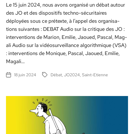
Le 15 juin 2024, nous avons organ­isé un débat autour
des JO et des dis­posi­tifs tech­no-sécu­ri­­taires
déployées sous ce pré­texte, à l’ap­pel des organ­i­sa­
tions suiv­antes : DEBAT Audio sur la cri­tique des JO :
inter­ven­tions de Mar­i­on, Emi­lie, Jaoued, Pas­cal, Mag­
a­li Audio sur la vidéo­sur­veil­lance algo­rith­mique (VSA)
: inter­ven­tions de Monique, Pas­cal, Jaoued, Emi­lie,
Mag­a­li…
18 juin 2024
Débat
,
JO2024
,
Saint-Etienne
Date
Étiquettes
de
l’article