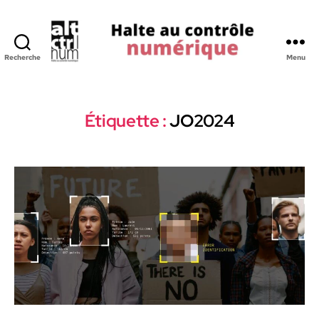
Recherche
Menu
Halte
au
Controle
Numerique
Étiquette :
JO2024