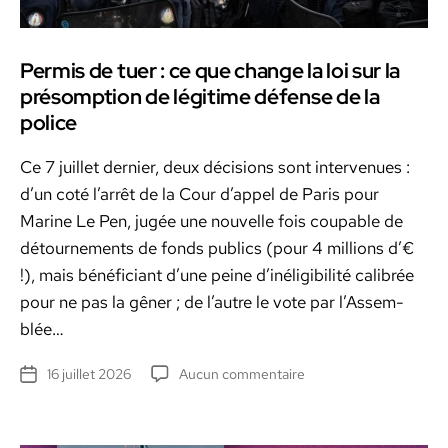
des
droites
Permis de tuer : ce que change la loi sur la
présomption de légitime défense de la
police
Ce 7 juil­let dernier, deux déci­sions sont inter­v­enues :
d’un coté l’ar­rêt de la Cour d’ap­pel de Paris pour
Marine Le Pen, jugée une nou­velle fois coupable de
détourne­ments de fonds publics (pour 4 mil­lions d’€
!), mais béné­fi­ciant d’une peine d’inéli­gi­bil­ité cal­i­brée
pour ne pas la gên­er ; de l’autre le vote par l’Assem­
blée…
sur
16 juillet 2026
Aucun commentaire
Date
Permis
de
de
l’article
tuer