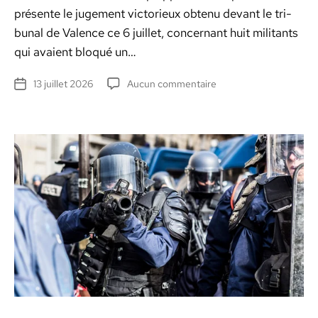
présente le juge­ment vic­to­rieux obtenu devant le tri­
bunal de Valence ce 6 juil­let, con­cer­nant huit mil­i­tants
qui avaient blo­qué un…
sur
13 juillet 2026
Aucun commentaire
Date
Reconnaissance
de
faciale
l’article
illégale : la
police
prise
en
flagrant
délit,
victoire
à
Valence