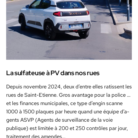
La sulfateuse à PV dans nos rues
Depuis novem­bre 2024, deux d’en­tre elles ratis­sent les
rues de Saint-Eti­enne. Gros avan­tage pour la police …
et les finances munic­i­pales, ce type d’en­gin scanne
1000 à 1500 plaques par heure quand une équipe d’a­
gents ASVP (Agents de sur­veil­lance de la voie
publique) est lim­itée à 200 et 250 con­trôles par jour,
traite­ment des amendes…