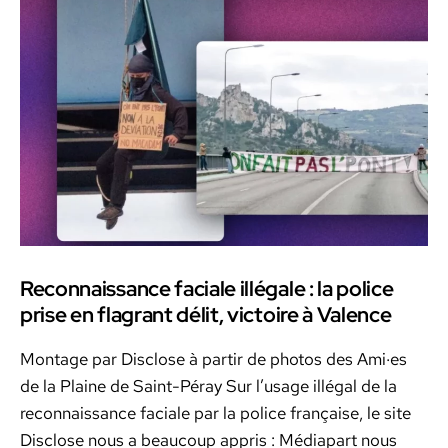
:
ce
que
change
la
loi
sur
la
présomption
de
légitime
défense
de
la
Reconnaissance faciale illégale : la police
police
prise en flagrant délit, victoire à Valence
Mon­tage par Dis­close à par­tir de pho­tos des Ami·es
de la Plaine de Saint-Péray Sur l’usage illé­gal de la
recon­nais­sance faciale par la police française, le site
Dis­close nous a beau­coup appris : Médi­a­part nous