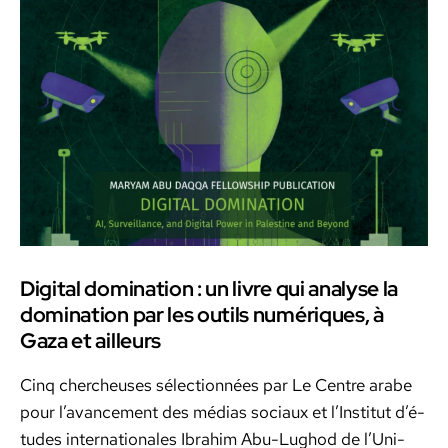
LBD
Digital domination : un livre qui analyse la
domination par les outils numériques, à
Gaza et ailleurs
Cinq chercheuses sélec­tion­nées par Le Cen­tre arabe
pour l’a­vance­ment des médias soci­aux et l’Insti­tut d’é­
tudes inter­na­tionales Ibrahim Abu-Lughod de l’U­ni­