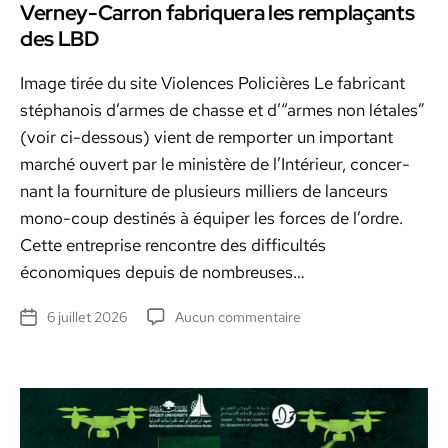
Verney-Carron fabriquera les remplaçants
des LBD
Image tirée du site Vio­lences Poli­cières Le fab­ri­cant
stéphanois d’armes de chas­se et d’“armes non létales”
(voir ci-dessous) vient de rem­porter un impor­tant
marché ouvert par le min­istère de l’Intérieur, con­cer­
nant la four­ni­ture de plusieurs mil­liers de lanceurs
mono-coup des­tinés à équiper les forces de l’ordre.
Cette entre­prise ren­con­tre des dif­fi­cultés
économiques depuis de nom­breuses…
sur
6 juillet 2026
Aucun commentaire
Date
Verney-
de
Carron
l’article
fabriquera
les
remplaçants
des