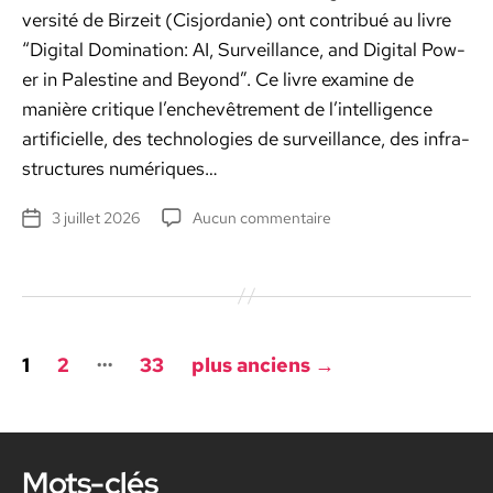
ver­sité de Birzeit (Cisjor­danie) ont con­tribué au livre
“Dig­i­tal Dom­i­na­tion: AI, Sur­veil­lance, and Dig­i­tal Pow­
er in Pales­tine and Beyond”. Ce livre exam­ine de
manière cri­tique l’enchevêtrement de l’intelligence
arti­fi­cielle, des tech­nolo­gies de sur­veil­lance, des infra­
struc­tures numériques…
sur
3 juillet 2026
Aucun commentaire
Date
Digital
de
domination
l’article
:
un
livre
Pagination
qui
…
1
2
33
plus anciens
→
analyse
des
la
publications
domination
par
les
Mots-clés