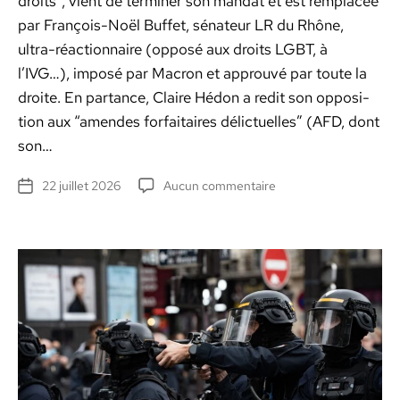
droits”, vient de ter­min­er son man­dat et est rem­placée
par François-Noël Buf­fet, séna­teur LR du Rhône,
ultra-réac­­tion­­naire (opposé aux droits LGBT, à
l’IVG…), imposé par Macron et approu­vé par toute la
droite. En par­tance, Claire Hédon a red­it son oppo­si­
tion aux “amendes for­faitaires délictuelles” (AFD, dont
son…
sur
22 juillet 2026
Aucun commentaire
Date
Loi
de
Ripost
l’article
:
fourre-
tout
répressif,
à
l’image
de
la
fusion