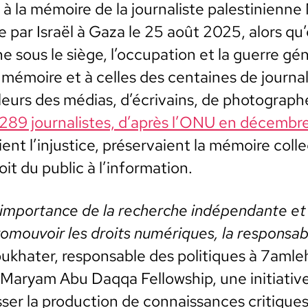
 à la mémoire de la jour­nal­iste pales­tini­en
e par Israël à Gaza le 25 août 2025, alors qu’e
nne sous le siège, l’oc­cu­pa­tion et la guerre gén
 mémoire et à celles des cen­taines de jour­nal
illeurs des médias, d’écrivains, de pho­tograph
289 jour­nal­istes, d’après l’ONU en décem­b
ient l’injustice, préser­vaient la mémoire col­le
it du pub­lic à l’information.
l’importance de la recherche indépen­dante et 
o­mou­voir les droits numériques, la respon­s­abil­
ukhater, respon­s­able des poli­tiques à 7amle
 Maryam Abu Daqqa Fel­low­ship, une ini­tia­ti
s­er la pro­duc­tion de con­nais­sances cri­tique