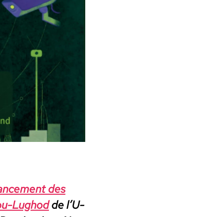
vance­ment des
 Abu-Lughod
de l’U­