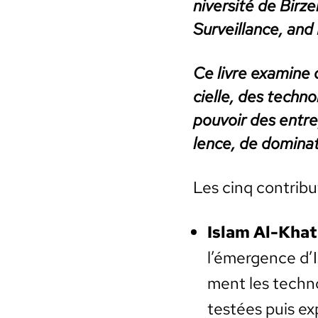
ni­ver­sité de Birze
Sur­veil­lance, and
Ce livre exam­ine 
cielle, des tech­no
pou­voir des entre
lence, de dom­i­na­
Les cinq con­tribut
Islam Al-Khat­
l’émergence d’I
ment les tech­no
testées puis exp