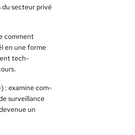
es du secteur privé
­ine com­ment
aël en une forme
ment tech­
cours.
ie) : exam­ine com­
e sur­veil­lance
 dev­enue un