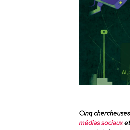
Cinq chercheuses 
médias soci­aux
et