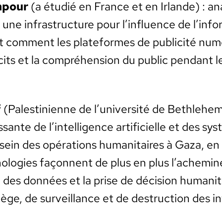
­pour
(a étudié en France et en Irlande) : anal
 infra­struc­ture pour l’in­flu­ence de l’in­for­
t com­ment les plate­formes de pub­lic­ité nu
c­its et la com­préhen­sion du pub­lic pen­dan
f
(Pales­tini­enne de l’u­ni­ver­sité de Beth­le­he
is­sante de l’intelligence arti­fi­cielle et des sy
ein des opéra­tions human­i­taires à Gaza, en
olo­gies façon­nent de plus en plus l’achemin
 des don­nées et la prise de déci­sion human­i­
iège, de sur­veil­lance et de destruc­tion des in