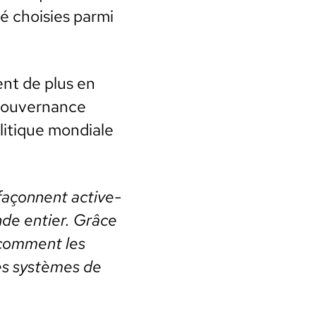
té choisies par­mi
ent de plus en
 gou­ver­nance
i­tique mon­di­ale
e façon­nent active­
nde entier. Grâce
t com­ment les
es sys­tèmes de