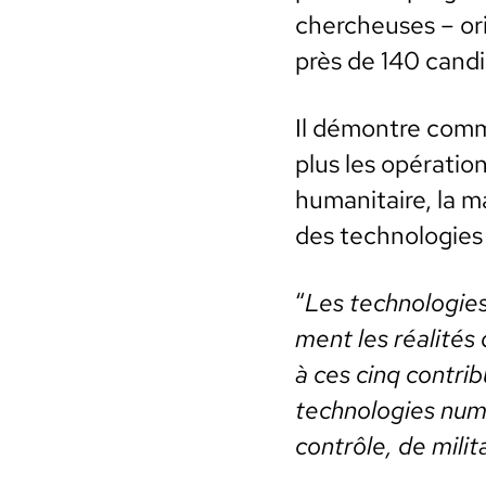
chercheuses – orig
près de 140 can­di­
Il démon­tre com­
plus les opéra­tion
human­i­taire, la m
des tech­nolo­gies
“
Les tech­nolo­gies
ment les réal­ité
à ces cinq con­tri­
tech­nolo­gies num
con­trôle, de mil­i­t