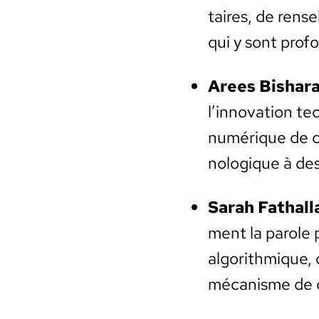
taires, de ren­s
qui y sont pro­f
Arees Bishar
l’innovation te
numérique de co
nologique à des 
Sarah Fathal­l
ment la parole p
algo­rith­mique
mécan­isme de ca