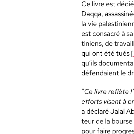
Ce livre est dédié
Daqqa, assas­s­iné
la vie pales­tini­e
est con­sacré à sa
tiniens, de tra­va
qui ont été tués [
qu’ils doc­u­men­ta
défendaient le dro
“
Ce livre reflète 
efforts visant à pr
a déclaré Jalal Ab
teur de la bourse
pour faire pro­gres