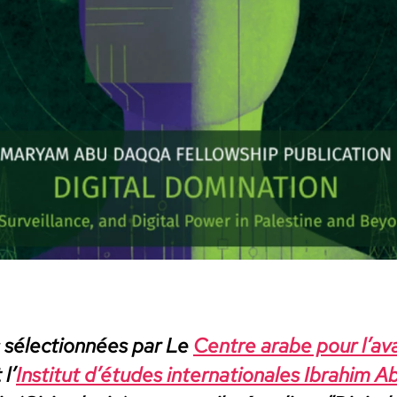
sélec­tion­nées par Le
Cen­tre arabe pour l’a­
 l’
Insti­tut d’é­tudes inter­na­tionales Ibrahim