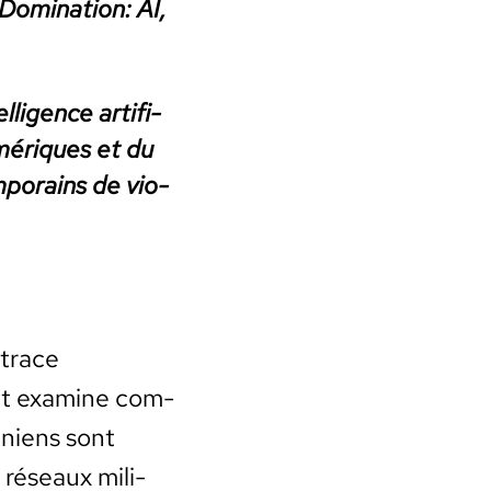
Dom­i­na­tion: AI,
ligence arti­fi­
numériques et du
­po­rains de vio­
etrace
 et exam­ine com­
tiniens sont
 réseaux mil­i­