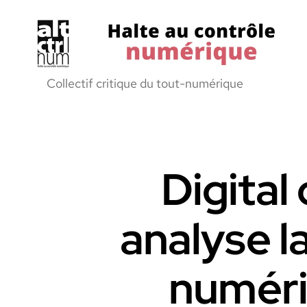
Halte
Collectif critique du tout-numérique
au
Controle
Numerique
Digital 
analyse l
numériq