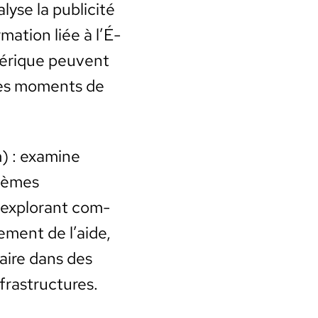
yse la pub­lic­ité
ma­tion liée à l’É­
mérique peu­vent
t les moments de
m) : exam­ine
s­tèmes
 explo­rant com­
ement de l’aide,
taire dans des
fra­struc­tures.