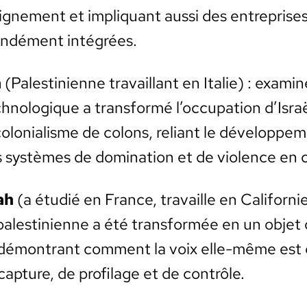
eigne­ment et impli­quant aus­si des entre­pris­
ondé­ment inté­grées.
a
(Pales­tini­enne tra­vail­lant en Ital­ie) : exam
ch­nologique a trans­for­mé l’occupation d’Isr
lo­nial­isme de colons, reliant le développe­
sys­tèmes de dom­i­na­tion et de vio­lence en 
ah
(a étudié en France, tra­vaille en Cal­i­forn
ales­tini­enne a été trans­for­mée en un objet d
, démon­trant com­ment la voix elle-même est
p­ture, de pro­fi­lage et de con­trôle.