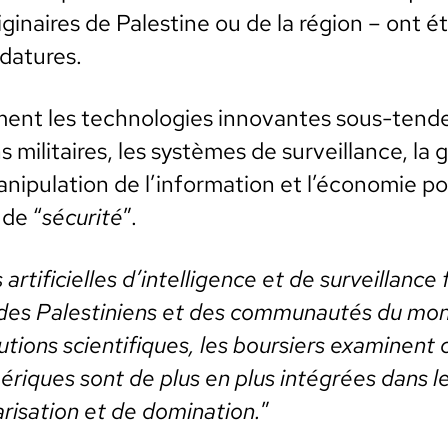
­i­naires de Pales­tine ou de la région – ont é
da­tures.
ment les tech­nolo­gies inno­vantes sous-ten­d
s mil­i­taires, les sys­tèmes de sur­veil­lance, la
anip­u­la­tion de l’information et l’économie pol
 de “
sécu­rité
”.
 arti­fi­cielles d’intelligence et de sur­veil­lanc
s des Pales­tiniens et des com­mu­nautés du mo
bu­tions sci­en­tifiques, les bour­siers exam­i­nen
ériques sont de plus en plus inté­grées dans l
ari­sa­tion et de dom­i­na­tion.
”