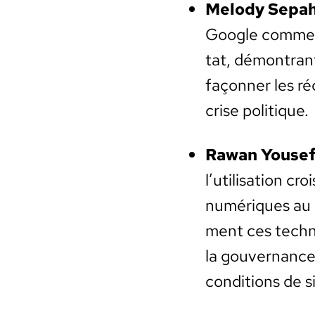
Melody Sep­ah
Google comme une
tat, démon­tran
façon­ner les ré
crise poli­tique.
Rawan Youse
l’utilisation cro
numériques au s
ment ces tech­n
la gou­ver­nance
con­di­tions de s