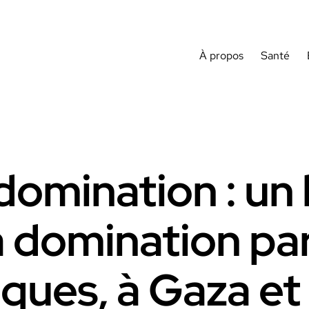
À propos
Santé
domination : un 
a domination par 
ues, à Gaza et 