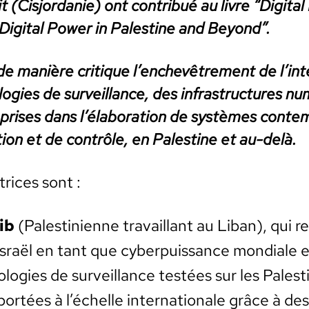
it (Cisjor­danie) ont con­tribué au livre “Dig­i­tal 
 Dig­i­tal Pow­er in Pales­tine and Beyond”.
de manière cri­tique l’enchevêtrement de l’intel
lo­gies de sur­veil­lance, des infra­struc­tures 
­pris­es dans l’élaboration de sys­tèmes con­tem
tion et de con­trôle, en Pales­tine et au-delà.
ri­ces sont :
ib
(Pales­tini­enne tra­vail­lant au Liban), qui r
sraël en tant que cyber­puis­sance mon­di­ale
lo­gies de sur­veil­lance testées sur les Pales­
ortées à l’échelle inter­na­tionale grâce à des