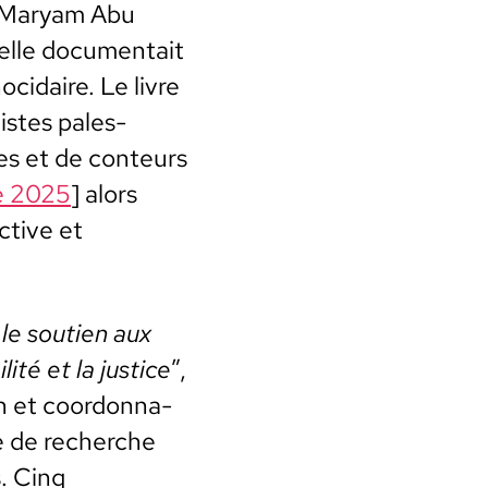
ne Maryam Abu
lle doc­u­men­tait
o­cidaire. Le livre
­istes pales­
es et de con­teurs
re 2025
] alors
c­tive et
le sou­tien aux
ité et la jus­tice
”,
h et coor­don­na­
ve de recherche
s. Cinq