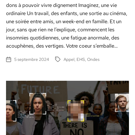
dons à pou­voir vivre digne­ment Imag­inez, une vie
ordi­naire Un tra­vail, des enfants, une sor­tie au ciné­ma,
une soirée entre amis, un week-end en famille. Et un
jour, sans que rien ne l’explique, com­men­cent les
insom­nies quo­ti­di­ennes, une fatigue anor­male, des
acouphènes, des ver­tiges. Votre coeur s’emballe…
5 septembre 2024
Appel
,
EHS
,
Ondes
Date
Étiquettes
de
l’article