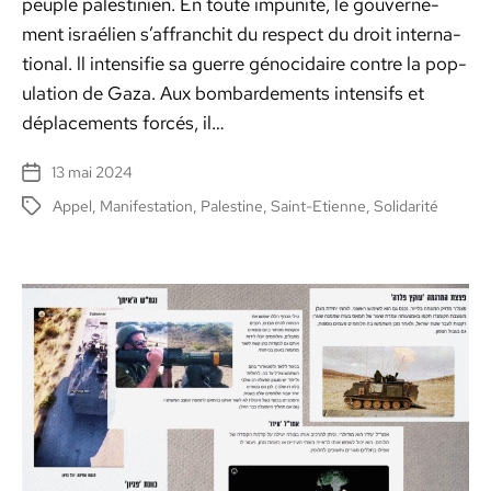
peu­ple pales­tinien. En toute impunité, le gou­verne­
ment israélien s’affranchit du respect du droit inter­na­
tion­al. ll inten­si­fie sa guerre géno­cidaire con­tre la pop­
u­la­tion de Gaza. Aux bom­barde­ments inten­sifs et
déplace­ments for­cés, il…
13 mai 2024
Date
de
Appel
,
Manifestation
,
Palestine
,
Saint-Etienne
,
Solidarité
Étiquettes
l’article