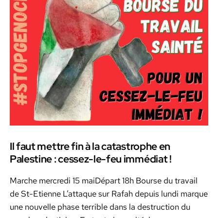
Il faut mettre fin à la catastrophe en
Palestine : cessez-le-feu immédiat !
Marche mer­cre­di 15 maiD­é­part 18h Bourse du tra­vail
de St-Eti­enne L’attaque sur Rafah depuis lun­di mar­que
une nou­velle phase ter­ri­ble dans la destruc­tion du