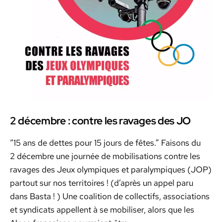
2 décembre : contre les ravages des JO
“15 ans de dettes pour 15 jours de fêtes.” Faisons du
2 décem­bre une journée de mobil­i­sa­tions con­tre les
rav­ages des Jeux olympiques et par­a­lympiques (JOP)
partout sur nos ter­ri­toires ! (d’après un appel paru
dans Bas­ta ! ) Une coali­tion de col­lec­tifs, asso­ci­a­tions
et syn­di­cats appel­lent à se mobilis­er, alors que les