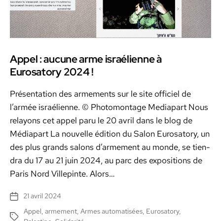
Appel : aucune arme israélienne à
Eurosatory 2024 !
Présen­ta­tion des arme­ments sur le site offi­ciel de
l’armée israéli­enne. © Pho­tomon­tage Medi­a­part Nous
relayons cet appel paru le 20 avril dans le blog de
Médi­a­part La nou­velle édi­tion du Salon Eurosato­ry, un
des plus grands salons d’armement au monde, se tien­
dra du 17 au 21 juin 2024, au parc des expo­si­tions de
Paris Nord Villepinte. Alors…
21 avril 2024
Date
de
Appel
,
armement
,
Armes automatisées
,
Eurosatory
,
Étiquettes
l’article