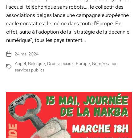
l’ac­cueil télé­phonique sans robots…, le col­lec­tif des
asso­ci­a­tions belges lance une cam­pagne européenne
car le con­stat est le même dans toute l’Eu­rope. En
effet, suite à l’adop­tion de la “stratégie de la décen­nie
numérique”, tous les pays ten­tent…
24 mai 2024
Date
de
Appel
,
Belgique
,
Droits sociaux
,
Europe
,
Numérisation
Étiquettes
l’article
services publics