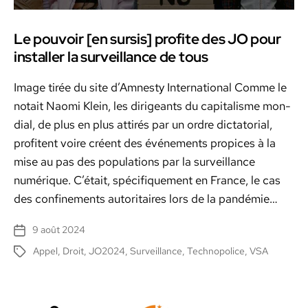
Le pouvoir [en sursis] profite des JO pour
installer la surveillance de tous
Image tirée du site d’Amnesty Inter­na­tion­al Comme le
notait Nao­mi Klein, les dirigeants du cap­i­tal­isme mon­
di­al, de plus en plus attirés par un ordre dic­ta­to­r­i­al,
prof­i­tent voire créent des événe­ments prop­ices à la
mise au pas des pop­u­la­tions par la sur­veil­lance
numérique. C’é­tait, spé­ci­fique­ment en France, le cas
des con­fine­ments autori­taires lors de la pandémie…
9 août 2024
Date
de
Appel
,
Droit
,
JO2024
,
Surveillance
,
Technopolice
,
VSA
Étiquettes
l’article