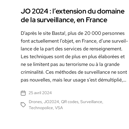
JO 2024 : l’extension du domaine
de la surveillance, en France
D’après le site Bas­ta!, plus de 20 000 per­son­nes
font actuelle­ment l’objet, en France, d’une sur­veil­
lance de la part des ser­vices de ren­seigne­ment.
Les tech­niques sont de plus en plus élaborées et
ne se lim­i­tent pas au ter­ror­isme ou à la grande
crim­i­nal­ité. Ces méth­odes de sur­veil­lance ne sont
pas nou­velles, mais leur usage s’est démul­ti­plié,…
25 avril 2024
Date
de
Drones
,
JO2024
,
QR codes
,
Surveillance
,
Étiquettes
l’article
Technopolice
,
VSA