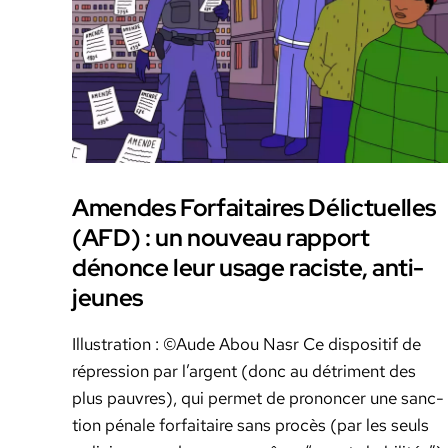
Amendes Forfaitaires Délictuelles
(AFD) : un nouveau rapport
dénonce leur usage raciste, anti-
jeunes
Illus­tra­tion : ©Aude Abou Nasr Ce dis­posi­tif de
répres­sion par l’ar­gent (donc au détri­ment des
plus pau­vres), qui per­met de pronon­cer une sanc­
tion pénale for­faitaire sans procès (par les seuls