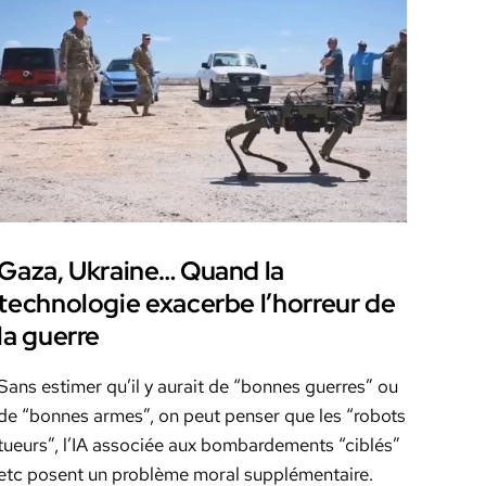
Gaza, Ukraine… Quand la
technologie exacerbe l’horreur de
la guerre
Sans estimer qu’il y aurait de “bonnes guer­res” ou
de “bonnes armes”, on peut penser que les “robots
tueurs”, l’IA asso­ciée aux bom­barde­ments “ciblés”
etc posent un prob­lème moral sup­plé­men­taire.