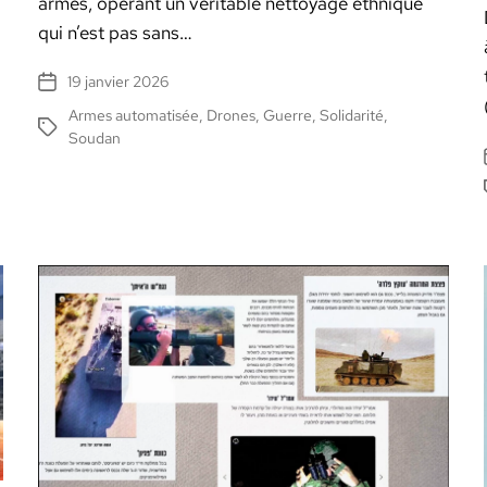
armes, opérant un véri­ta­ble net­toy­age eth­nique
qui n’est pas sans…
19 janvier 2026
Date
de
Armes automatisée
,
Drones
,
Guerre
,
Solidarité
,
Étiquettes
l’article
Soudan