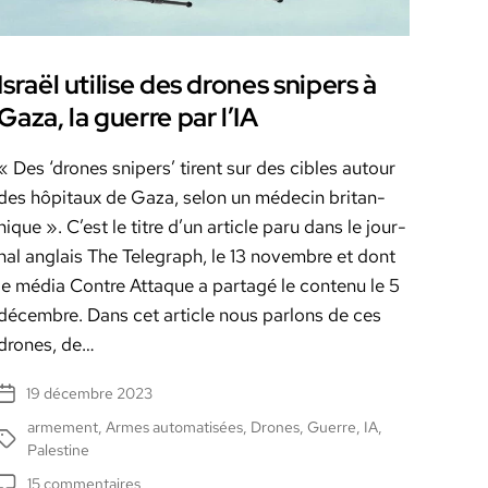
Israël utilise des drones snipers à
Gaza, la guerre par l’IA
« Des ‘drones snipers’ tirent sur des cibles autour
des hôpi­taux de Gaza, selon un médecin bri­tan­
nique ». C’est le titre d’un arti­cle paru dans le jour­
nal anglais The Tele­graph, le 13 novem­bre et dont
le média Con­tre Attaque a partagé le con­tenu le 5
décem­bre. Dans cet arti­cle nous par­lons de ces
drones, de…
19 décembre 2023
Date
de
armement
,
Armes automatisées
,
Drones
,
Guerre
,
IA
,
Étiquettes
l’article
Palestine
sur
15 commentaires