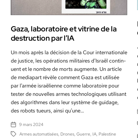
Gaza, laboratoire et vitrine de la
destruction par l’IA
Un mois après la déci­sion de la Cour inter­na­tionale
de jus­tice, les opéra­tions mil­i­taires d’Israël con­tin­
u­ent et le nom­bre de morts aug­mente. Un arti­cle
de medi­a­part révèle com­ment Gaza est util­isée
par l’ar­mée israëli­enne comme lab­o­ra­toire pour
tester de nou­velles armes tech­nologiques util­isant
des algo­rithmes dans leur sys­tème de guidage,
des robots tueurs, ain­si qu’une…
9 mars 2024
Date
de
Armes automatisées
,
Drones
,
Guerre
,
IA
,
Palestine
Étiquettes
l’article