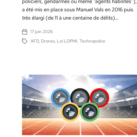
policiers, gen­darmes ou même “agents habil­ités”),
a été mis en place sous Manuel Vals en 2016 puis
très élar­gi (de 11 à une cen­taine de dél­its)…
17 juin 2026
Date
de
AFD
,
Drones
,
Loi LOPMI
,
Technopolice
Étiquettes
l’article