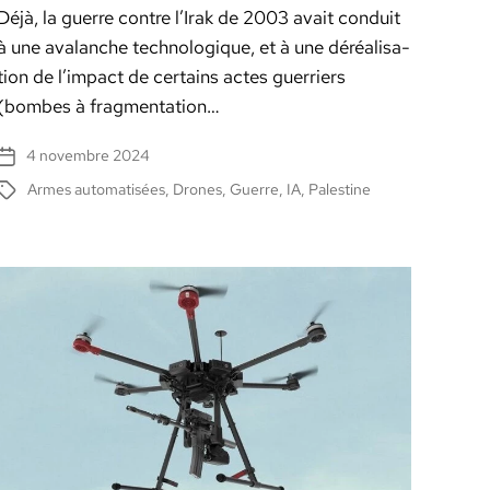
Déjà, la guerre con­tre l’Irak de 2003 avait con­duit
à une avalanche tech­nologique, et à une déréal­i­sa­
tion de l’impact de cer­tains actes guer­ri­ers
(bombes à frag­men­ta­tion…
4 novembre 2024
Date
de
Armes automatisées
,
Drones
,
Guerre
,
IA
,
Palestine
Étiquettes
l’article