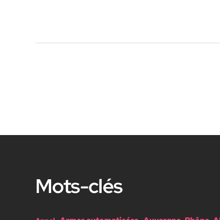
Pagination
des
publications
Mots-clés
Armes automatisées
Auvergne-Rhône-A