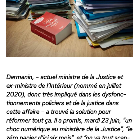
Darmanin,
la
solution
c’est
le
zéro
papier
et
l’IA…
Dar­manin, – actuel min­istre de la Jus­tice et
ex-min­istre de l’In­térieur (nom­mé en juil­let
2020), donc très impliqué dans les dys­fonc­
tion­nements policiers et de la jus­tice dans
cette affaire – a trou­vé la solu­tion pour
réformer tout ça. Il a promis, mar­di 23 juin, “un
choc numérique au min­istère de la Jus­tice”, “le
zéro papi­er d’i­ci six mois”, et “on va tout scan­