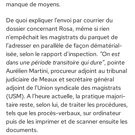
manque de moyens.
De quoi expli­quer l’en­voi par cour­ri­er du
dossier con­cer­nant Rosa, même si rien
n’empêchait les mag­is­trats du par­quet de
l’adress­er en par­al­lèle de façon dématéri­al­
isée, selon le rap­port d’in­spec­tion.
“On est
dans une péri­ode tran­si­toire qui dure”
, pointe
Aurélien Mar­ti­ni, pro­cureur adjoint au tri­bunal
judi­ci­aire de Meaux et secré­taire général
adjoint de l’U­nion syn­di­cale des mag­is­trats
(USM). A l’heure actuelle, la pra­tique majori­
taire reste, selon lui, de traiter les procé­dures,
tels que les procès-ver­baux, sur ordi­na­teur
puis de les imprimer et de scan­ner ensuite les
doc­u­ments.