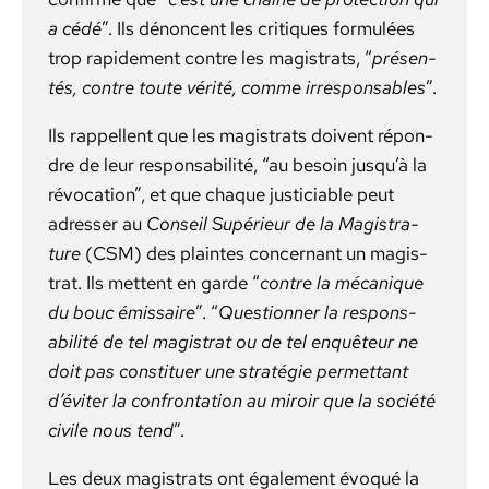
a cédé
”. Ils dénon­cent les cri­tiques for­mulées
trop rapi­de­ment con­tre les mag­is­trats,
“
présen­
tés, con­tre toute vérité, comme irre­spon­s­ables
”.
Ils rap­pel­lent que les mag­is­trats doivent répon­
dre de leur respon­s­abil­ité, “au besoin jusqu’à la
révo­ca­tion”, et que chaque jus­ti­cia­ble peut
adress­er au
Con­seil Supérieur de la Mag­i­s­tra­
ture
(CSM) des plaintes con­cer­nant un mag­is­
trat. Ils met­tent en garde “
con­tre la mécanique
du bouc émis­saire
”. “
Ques­tion­ner la respon­s­
abil­ité de tel mag­is­trat ou de tel enquê­teur ne
doit pas con­stituer une stratégie per­me­t­tant
d’éviter la con­fronta­tion au miroir que la société
civile nous tend
”.
Les deux mag­is­trats ont égale­ment évo­qué la