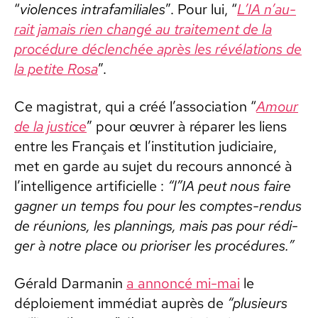
“
vio­lences intrafa­mil­iales
”. Pour lui, “
L’IA n’au­
rait jamais rien changé au traite­ment de la
procé­dure déclenchée après les révéla­tions de
la petite Rosa
”.
Ce mag­is­trat, qui a créé l’as­so­ci­a­tion “
Amour
de la jus­tice
” pour œuvr­er à répar­er les liens
entre les Français et l’in­sti­tu­tion judi­ci­aire,
met en garde au sujet du recours annon­cé à
l’in­tel­li­gence arti­fi­cielle :
“l”IA peut nous faire
gag­n­er un temps fou pour les comptes-ren­dus
de réu­nions, les plan­nings, mais pas pour rédi­
ger à notre place ou pri­oris­er les procé­dures.”
Gérald Dar­manin
a annon­cé mi-mai
le
déploiement immé­di­at auprès de
“plusieurs