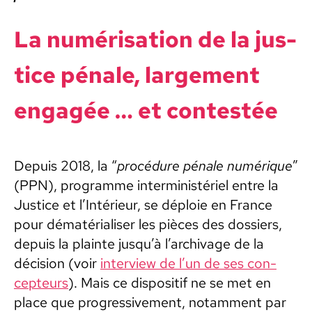
La numéri­sa­tion de la jus­
tice pénale, large­ment
engagée … et con­testée
Depuis 2018, la “
procé­dure pénale numérique
”
(PPN), pro­gramme inter­min­istériel entre la
Jus­tice et l’In­térieur, se déploie en France
pour dématéri­alis­er les pièces des dossiers,
depuis la plainte jusqu’à l’archivage de la
déci­sion (voir
inter­view de l’un de ses con­
cep­teurs
). Mais ce dis­posi­tif ne se met en
place que pro­gres­sive­ment, notam­ment par