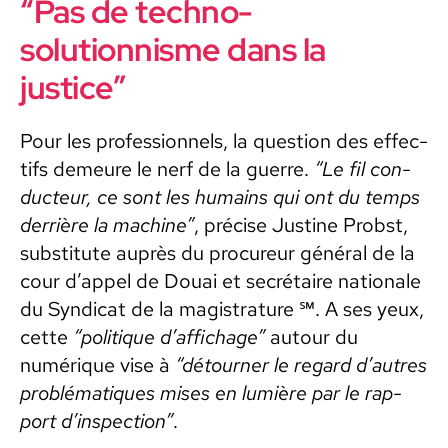
“Pas de techno-
solutionnisme dans la
justice”
Pour les pro­fes­sion­nels, la ques­tion des effec­
tifs demeure le nerf de la guerre.
“Le fil con­
duc­teur, ce sont les humains qui ont du temps
der­rière la machine”
, pré­cise Jus­tine Prob­st,
sub­sti­tute auprès du pro­cureur général de la
cour d’ap­pel de Douai et secré­taire nationale
du Syn­di­cat de la mag­i­s­tra­ture ℠. A ses yeux,
cette
“poli­tique d’af­fichage”
autour du
numérique vise à
“détourn­er le regard d’autres
prob­lé­ma­tiques mis­es en lumière par le rap­
port d’in­spec­tion”
.