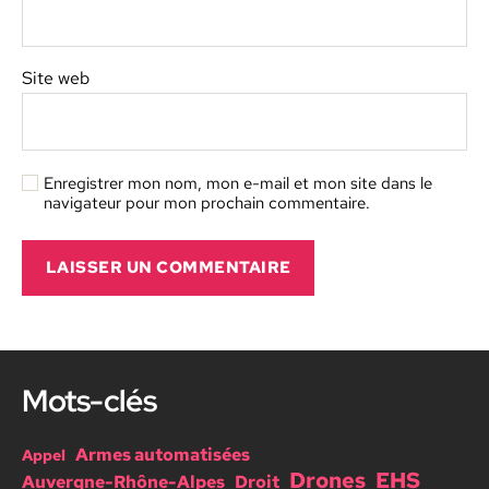
Site web
Enregistrer mon nom, mon e-mail et mon site dans le
navigateur pour mon prochain commentaire.
A
l
t
Mots-clés
e
r
n
Armes automatisées
Appel
a
Drones
EHS
Auvergne-Rhône-Alpes
Droit