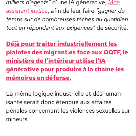
mil­liers d’a­gents”
d’une IA généra­tive,
Mon
assis­tant jus­tice
, afin de leur faire
“gag­n­er du
temps sur de nom­breuses tâch­es du quo­ti­di­en
tout en répon­dant aux exi­gences”
de sécu­rité.
Déjà pour traiter indus­trielle­ment les
plaintes des migrant.es face aux OQTF, le
min­istère de l’intérieur utilise l’IA
généra­tive pour pro­duire à la chaine les
mémoires en défense.
La même logique indus­trielle et déshu­man­
isante serait donc éten­due aux affaires
pénales con­cer­nant les vio­lences sex­uelles sur
mineurs.