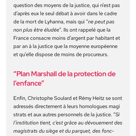
ques­tion des moyens de la jus­tice, qui n’est pas
d’après eux le seul débat à avoir dans le cadre
de la mort de Lyhan­na, mais qui “
ne peut pas
non plus être éludée
”. Ils ont rap­pelé que la
France con­sacre moins d’argent par habi­tant et
par an à la jus­tice que la moyenne européenne
et qu’elle dis­pose de moins de pro­cureurs.
“Plan Marshall de la protection de
l’enfance”
Enfin, Christophe Soulard et Rémy Heitz se sont
adressés directe­ment à leurs homo­logues mag­i
s­trats et aux autres per­son­nels de la jus­tice. “
Si
l’institution tient, c’est grâce au dévoue­ment des
mag­is­trats du siège et du par­quet, des fonc­