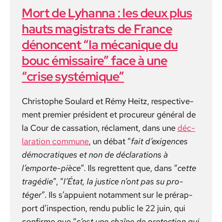
Mort de Lyhanna : les deux plus
hauts magistrats de France
dénoncent “la mécanique du
bouc émissaire” face à une
“crise systémique”
Christophe Soulard et Rémy Heitz, respec­tive­
ment pre­mier prési­dent et pro­cureur général de
la Cour de cas­sa­tion, récla­ment, dans une
déc­
la­ra­tion com­mune
, un débat “
fait d’exigences
démoc­ra­tiques et non de déc­la­ra­tions à
l’emporte-pièce
”. Ils regret­tent que, dans “
cette
tragédie
”,
“
l’État, la jus­tice n’ont pas su pro­
téger
”. Ils s’appuient notam­ment sur le prérap­
port d’inspection, ren­du pub­lic le 22 juin, qui
con­firme que “
c’est une chaîne de pro­tec­tion qui