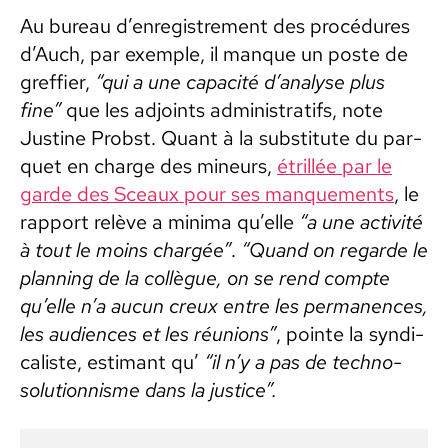
Au bureau d’en­reg­istrement des procé­dures
d’Auch, par exem­ple, il manque un poste de
greffi­er,
“qui a une capac­ité d’analyse plus
fine”
que les adjoints admin­is­trat­ifs, note
Jus­tine Prob­st. Quant à la sub­sti­tute du par­
quet en charge des mineurs,
étril­lée par le
garde des Sceaux pour ses man­que­ments
, le
rap­port relève a min­i­ma qu’elle
“a une activ­ité
à tout le moins chargée”
.
“Quand on regarde le
plan­ning de la col­lègue, on se rend compte
qu’elle n’a aucun creux entre les per­ma­nences,
les audi­ences et les réu­nions”
, pointe la syn­di­
cal­iste, esti­mant qu’
“il n’y a pas de tech­no-
solu­tion­nisme dans la jus­tice”.