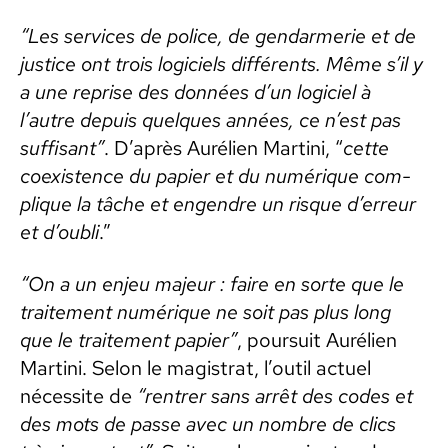
“Les ser­vices de police, de gen­darmerie et de
jus­tice ont trois logi­ciels dif­férents. Même s’il y
a une reprise des don­nées d’un logi­ciel à
l’autre depuis quelques années, ce n’est pas
suff­isant”
. D’après Aurélien Mar­ti­ni, “
cette
coex­is­tence du papi­er et du numérique com­
plique la tâche et engen­dre un risque d’er­reur
et d’ou­bli
.”
“On a un enjeu majeur : faire en sorte que le
traite­ment numérique ne soit pas plus long
que le traite­ment papi­er”
, pour­suit Aurélien
Mar­ti­ni. Selon le mag­is­trat, l’outil actuel
néces­site de
“ren­tr­er sans arrêt des codes et
des mots de passe avec un nom­bre de clics