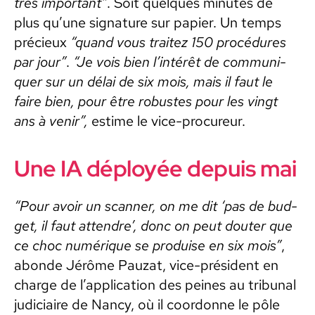
très impor­tant”
. Soit quelques min­utes de
plus qu’une sig­na­ture sur papi­er. Un temps
pré­cieux
“quand vous traitez 150 procé­dures
par jour”
.
“Je vois bien l’in­térêt de com­mu­ni­
quer sur un délai de six mois, mais il faut le
faire bien, pour être robustes pour les vingt
ans à venir”,
estime le vice-pro­cureur.
Une IA déployée depuis mai
“Pour avoir un scan­ner, on me dit ‘pas de bud­
get, il faut atten­dre’, donc on peut douter que
ce choc numérique se pro­duise en six mois”
,
abonde Jérôme Pauzat, vice-prési­dent en
charge de l’ap­pli­ca­tion des peines au tri­bunal
judi­ci­aire de Nan­cy, où il coor­donne le pôle