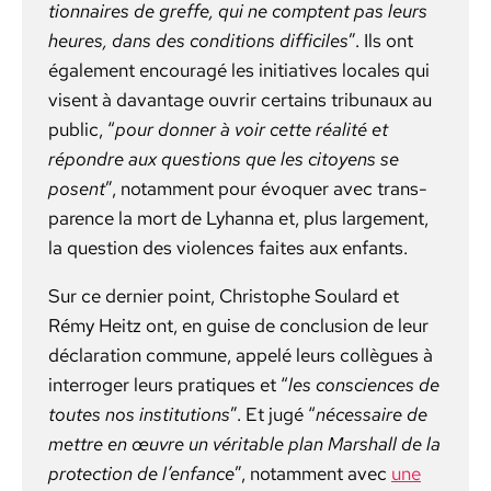
tion­naires de greffe, qui ne comptent pas leurs
heures, dans des con­di­tions dif­fi­ciles
”. Ils ont
égale­ment encour­agé les ini­tia­tives locales qui
visent à davan­tage ouvrir cer­tains tri­bunaux au
pub­lic, “
pour don­ner à voir cette réal­ité et
répon­dre aux ques­tions que les citoyens se
posent
”, notam­ment pour évo­quer avec trans­
parence la mort de Lyhan­na et, plus large­ment,
la ques­tion des vio­lences faites aux enfants.
Sur ce dernier point, Christophe Soulard et
Rémy Heitz ont, en guise de con­clu­sion de leur
déc­la­ra­tion com­mune, appelé leurs col­lègues à
inter­roger leurs pra­tiques et “
les con­sciences de
toutes nos insti­tu­tions
”. Et jugé “
néces­saire de
met­tre en œuvre un véri­ta­ble plan Mar­shall de la
pro­tec­tion de l’enfance
”, notam­ment avec
une