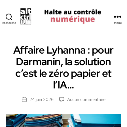
Recherche
Menu
Halte
au
Controle
Numerique
Affaire Lyhanna : pour
Darmanin, la solution
c’est le zéro papier et
l’IA…
sur
24 juin 2026
Aucun commentaire
Date
Affaire
de
Lyhanna
l’article
:
pour