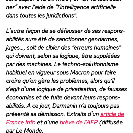
ner” avec l’aide de “l’in­tel­li­gence arti­fi­cielle
dans toutes les juri­dic­tions”.
L’autre façon de se défauss­er de ses respon­s­
abil­ités aura été de sanc­tion­ner gen­darmes,
juges…, soit de cibler des “erreurs humaines”
qui doivent, selon sa logique, être sup­pléées
par des machines.
Le tech­no-solu­tion­nisme
habituel en vigueur sous Macron pour faire
croire qu’on gère les prob­lèmes, alors qu’il
s’ag­it d’une logique de pri­vati­sa­tion, de fauss­es
économies et de fuite devant leurs respon­s­
abil­ités.
A ce jour, Dar­manin n’a tou­jours pas
présen­té sa démis­sion. Extraits d’un
arti­cle de
France Info
et d’une
brève de l’AFP
(dif­fusée
par Le Monde.