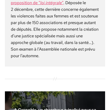
propo­si­tion de “
loi inté­grale
”
. Déposée le
2 décem­bre, cette dernière con­cerne égale­ment
les vio­lences faites aux femmes et est soutenue
par plus de 150 asso­ci­a­tions et presque autant
de députés. Elle pro­pose notam­ment la créa­tion
d’une jus­tice spé­cial­isée mais aus­si une
approche glob­ale (au tra­vail, dans la san­té…).
Son exa­m­en à l’Assemblée nationale est prévu
pour l’automne.
A Grenoble, un chercheur pénalisé pour sa