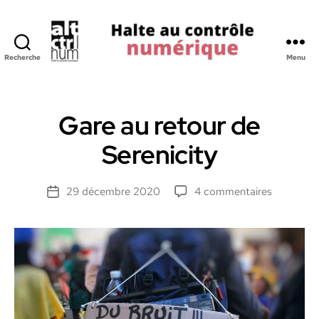
Recherche
Menu
Halte
au
Controle
Numerique
Gare au retour de
Serenicity
sur
29 décembre 2020
4 commentaires
Date
Gare
de
au
l’article
retour
de
Serenicity