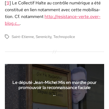
[
9
] Le Col­lec­tif Halte au con­trôle numérique a été
con­sti­tué en lien notam­ment avec cette mobil­i­sa­
tion. Cf. notam­ment
http://resistance-verte.over-
blog.c…
.
Saint-Etienne
,
Serenicity
,
Technopolice
Étiquettes
Le député Jean-Michel Mis en marche pour
promouvoir la reconnaissance faciale
←