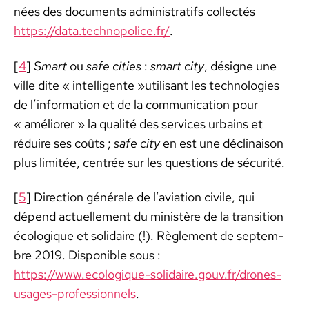
nées des doc­u­ments admin­is­trat­ifs col­lec­tés
https://data.technopolice.fr/
.
[
4
]
Smart
ou
safe cities
:
smart city
, désigne une
ville dite « intel­li­gente »util­isant les tech­nolo­gies
de l’information et de la com­mu­ni­ca­tion pour
« amélior­er » la qual­ité des ser­vices urbains et
réduire ses coûts ;
safe city
en est une décli­nai­son
plus lim­itée, cen­trée sur les ques­tions de sécu­rité.
[
5
] Direc­tion générale de l’aviation civile, qui
dépend actuelle­ment du min­istère de la tran­si­tion
écologique et sol­idaire (!). Règle­ment de sep­tem­
bre 2019. Disponible sous :
https://www.ecologique-solidaire.gouv.fr/drones-
usages-professionnels
.