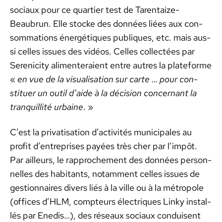
soci­aux pour ce quarti­er test de Tarentaize-
Beaubrun. Elle stocke des don­nées liées aux con­
som­ma­tions énergé­tiques publiques, etc. mais aus­
si celles issues des vidéos. Celles col­lec­tées par
Serenic­i­ty ali­menteraient entre autres la plate­forme
«
en vue de la visu­al­i­sa­tion sur carte … pour con­
stituer un out­il d’aide à la déci­sion con­cer­nant la
tran­quil­lité urbaine
. »
C’est la pri­vati­sa­tion d’activités munic­i­pales au
prof­it d’entreprises payées très cher par l’impôt.
Par ailleurs, le rap­proche­ment des don­nées per­son­
nelles des habi­tants, notam­ment celles issues de
ges­tion­naires divers liés à la ville ou à la métro­pole
(offices d’HLM, comp­teurs élec­triques Linky instal­
lés par Enedis…), des réseaux soci­aux con­duisent