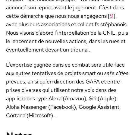
annon­cé son report avant le juge­ment. C’est dans
cette démarche que nous nous enga­geons [
9
],
avec plusieurs asso­ci­a­tions et col­lec­tifs stéphanois.
Nous visons d’abord l’interpellation de la CNIL, puis
le lance­ment de nou­velles actions, dans les rues et
éventuelle­ment devant un tri­bunal.
L’expertise gag­née dans ce com­bat sera utile face
aux autres ten­ta­tives de pro­jets smart ou
safe cities
prévues, ain­si qu’en direc­tion des GAFA et entre­
pris­es divers­es qui utilisent notre voix dans des
appli­ca­tions type Alexa (Ama­zon), Siri (Apple),
Alo­ha Mes­sen­ger (Face­book), Google Assis­tant,
Cor­tana (Microsoft)…