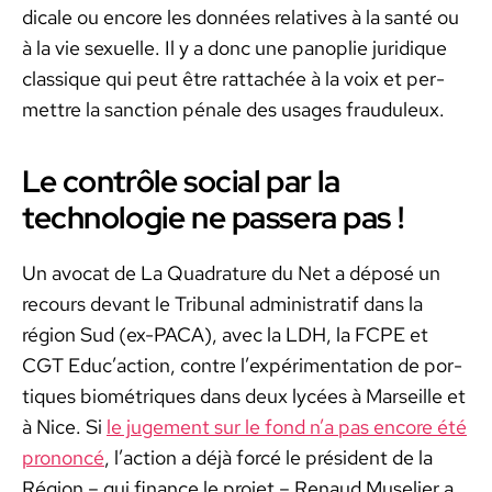
di­cale ou encore les don­nées rel­a­tives à la san­té ou
à la vie sex­uelle. Il y a donc une panoplie juridique
clas­sique qui peut être rat­tachée à la voix et per­
me­t­tre la sanc­tion pénale des usages fraud­uleux.
Le contrôle social par la
technologie ne passera pas !
Un avo­cat de La Quad­ra­ture du Net a déposé un
recours devant le Tri­bunal admin­is­tratif dans la
région Sud (ex-PACA), avec la LDH, la FCPE et
CGT Educ’action, con­tre l’expérimentation de por­
tiques bio­métriques dans deux lycées à Mar­seille et
à Nice. Si
le juge­ment sur le fond n’a pas encore été
pronon­cé
, l’action a déjà for­cé le prési­dent de la
Région – qui finance le pro­jet – Renaud Muse­li­er a