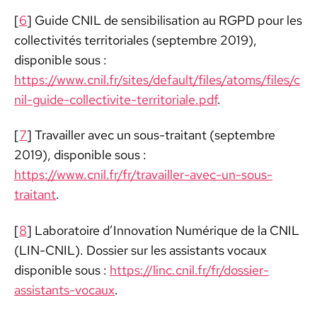
[
6
] Guide CNIL de sen­si­bil­i­sa­tion au RGPD pour les
col­lec­tiv­ités ter­ri­to­ri­ales (sep­tem­bre 2019),
disponible sous :
https://www.cnil.fr/sites/default/files/atoms/files/c
nil-guide-collectivite-territoriale.pdf
.
[
7
] Tra­vailler avec un sous-trai­tant (sep­tem­bre
2019), disponible sous :
https://www.cnil.fr/fr/travailler-avec-un-sous-
traitant
.
[
8
] Lab­o­ra­toire d’Innovation Numérique de la CNIL
(LIN-CNIL). Dossier sur les assis­tants vocaux
disponible sous :
https://linc.cnil.fr/fr/dossier-
assistants-vocaux
.