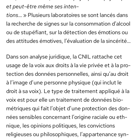
et peut-être même ses inten­
tions
… » Plusieurs lab­o­ra­toires se sont lancés dans
la recherche de signes sur la con­som­ma­tion d’alcool
ou de stupé­fi­ant, sur la détec­tion des émo­tions ou
des atti­tudes émo­tives, l’évaluation de la sincérité…
Dans son analyse juridique, la CNIL rat­tache cet
usage de la voix aux droits à la vie privée et à la pro­
tec­tion des don­nées per­son­nelles, ain­si qu’au droit
à l’image d’une per­son­ne physique (qui inclut le
droit à sa voix). Le type de traite­ment appliqué à la
voix est pour elle un traite­ment de don­nées bio­
métriques qui fait l’objet d’une pro­tec­tion des don­
nées sen­si­bles con­cer­nant l’origine raciale ou eth­
nique, les opin­ions poli­tiques, les con­vic­tions
religieuses ou philosophiques, l’appartenance syn­