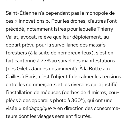
Saint-Éti­enne n’a cepen­dant pas le mono­pole de
ces « inno­va­tions ». Pour les drones, d’autres l’ont
précédé, notam­ment Istres pour laque­lle Thier­ry
Val­lat, avo­cat, relève que leur déploiement, au
départ prévu pour la sur­veil­lance des mas­sifs
forestiers (à la suite de nom­breux feux), s’est en
fait can­ton­né à 77% au sur­vol des man­i­fes­ta­tions
(des Gilets Jaunes notam­ment). À la Butte aux
Cailles à Paris, c’est l’objectif de calmer les ten­sions
entre les com­merçants et les riverains qui a jus­ti­fié
l’installation de médus­es (gerbes de 4 micros, cou­
plées à des appareils pho­to à 360°), qui ont une
visée «
péd­a­gogique
» en direc­tion des con­som­ma­
teurs dont les vis­ages seraient floutés…