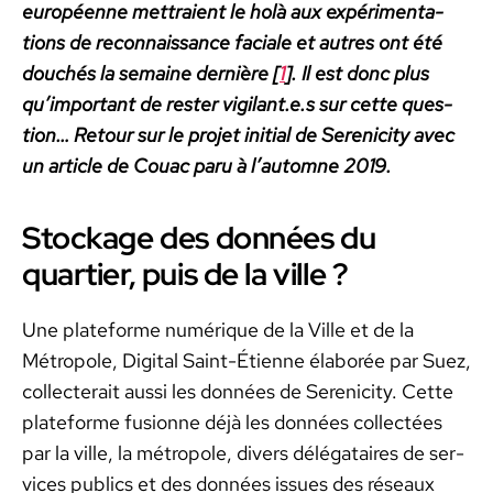
européenne met­traient le holà aux expéri­men­ta­
tions de recon­nais­sance faciale et autres ont été
douchés la semaine dernière [
1
]. Il est donc plus
qu’important de rester vigilant.e.s sur cette ques­
tion… Retour sur le pro­jet ini­tial de Serenic­i­ty avec
un arti­cle de Couac paru à l’automne 2019.
Stockage des données du
quartier, puis de la ville ?
Une plate­forme numérique de la Ville et de la
Métro­pole, Dig­i­tal Saint-Éti­enne élaborée par Suez,
col­lecterait aus­si les don­nées de Serenic­i­ty. Cette
plate­forme fusionne déjà les don­nées col­lec­tées
par la ville, la métro­pole, divers délé­gataires de ser­
vices publics et des don­nées issues des réseaux