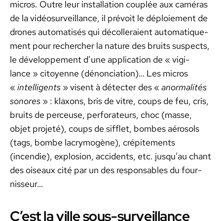
micros. Out­re leur instal­la­tion cou­plée aux caméras
de la vidéo­sur­veil­lance, il prévoit le déploiement de
drones automa­tisés qui décolleraient automa­tique­
ment pour rechercher la nature des bruits sus­pects,
le développe­ment d’une appli­ca­tion de « vig­i­
lance » citoyenne (dénon­ci­a­tion)… Les micros
«
intel­li­gents
» visent à détecter des «
anor­mal­ités
sonores
» : klax­ons, bris de vit­re, coups de feu, cris,
bruits de perceuse, per­fo­ra­teurs, choc (masse,
objet pro­jeté), coups de sif­flet, bombes aérosols
(tags, bombe lacry­mogène), crépite­ments
(incendie), explo­sion, acci­dents, etc. jusqu’au chant
des oiseaux cité par un des respon­s­ables du four­
nisseur…
C’est la ville sous-surveillance