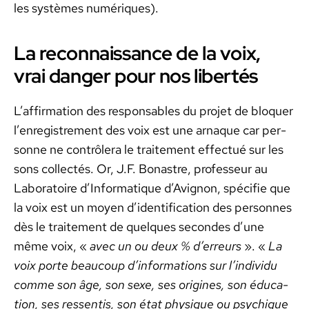
les sys­tèmes numériques).
La reconnaissance de la voix,
vrai danger pour nos libertés
L’affirmation des respon­s­ables du pro­jet de blo­quer
l’enregistrement des voix est une arnaque car per­
son­ne ne con­trôlera le traite­ment effec­tué sur les
sons col­lec­tés. Or, J.F. Bonas­tre, pro­fesseur au
Lab­o­ra­toire d’Informatique d’Avignon, spé­ci­fie que
la voix est un moyen d’identification des per­son­nes
dès le traite­ment de quelques sec­on­des d’une
même voix, «
avec un ou deux % d’erreurs
». «
La
voix porte beau­coup d’informations sur l’individu
comme son âge, son sexe, ses orig­ines, son édu­ca­
tion, ses ressen­tis, son état physique ou psy­chique