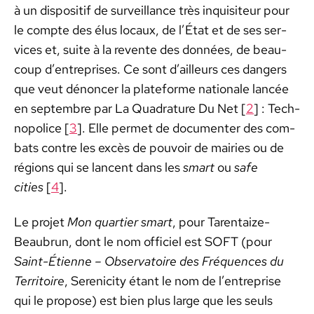
à un dis­posi­tif de sur­veil­lance très inquisi­teur pour
le compte des élus locaux, de l’État et de ses ser­
vices et, suite à la revente des don­nées, de beau­
coup d’entreprises. Ce sont d’ailleurs ces dan­gers
que veut dénon­cer la plate­forme nationale lancée
en sep­tem­bre par La Quad­ra­ture Du Net [
2
] : Tech­
nop­o­lice [
3
]. Elle per­met de doc­u­menter des com­
bats con­tre les excès de pou­voir de mairies ou de
régions qui se lan­cent dans les
smart
ou
safe
cities
[
4
].
Le pro­jet
Mon quarti­er smart
, pour Tarentaize-
Beaubrun, dont le nom offi­ciel est SOFT (pour
Saint-Éti­enne – Obser­va­toire des Fréquences du
Ter­ri­toire
, Serenic­i­ty étant le nom de l’entreprise
qui le pro­pose) est bien plus large que les seuls