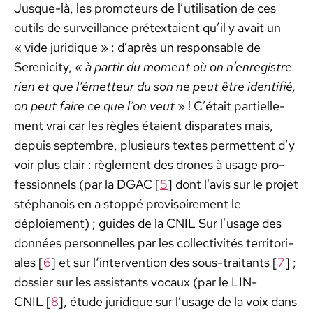
Jusque-là, les pro­mo­teurs de l’utilisation de ces
out­ils de sur­veil­lance pré­tex­taient qu’il y avait un
« vide juridique » : d’après un respon­s­able de
Serenic­i­ty, «
à par­tir du moment où on n’enregistre
rien et que l’émetteur du son ne peut être iden­ti­fié,
on peut faire ce que l’on veut
» ! C’était par­tielle­
ment vrai car les règles étaient dis­parates mais,
depuis sep­tem­bre, plusieurs textes per­me­t­tent d’y
voir plus clair : règle­ment des drones à usage pro­
fes­sion­nels (par la DGAC [
5
] dont l’avis sur le pro­jet
stéphanois en a stop­pé pro­vi­soire­ment le
déploiement) ; guides de la CNIL Sur l’usage des
don­nées per­son­nelles par les col­lec­tiv­ités ter­ri­to­ri­
ales [
6
] et sur l‘intervention des sous-trai­tants [
7
] ;
dossier sur les assis­tants vocaux (par le LIN-
CNIL [
8
], étude juridique sur l’usage de la voix dans