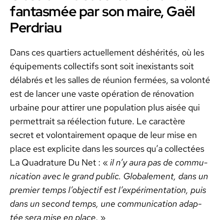
fantasmée par son maire, Gaël
Perdriau
Dans ces quartiers actuelle­ment déshérités, où les
équipements col­lec­tifs sont soit inex­is­tants soit
délabrés et les salles de réu­nion fer­mées, sa volon­té
est de lancer une vaste opéra­tion de réno­va­tion
urbaine pour attir­er une pop­u­la­tion plus aisée qui
per­me­t­trait sa réélec­tion future. Le car­ac­tère
secret et volon­taire­ment opaque de leur mise en
place est explicite dans les sources qu’a col­lec­tées
La Quad­ra­ture Du Net : «
il n’y aura pas de com­mu­
ni­ca­tion avec le grand pub­lic. Glob­ale­ment, dans un
pre­mier temps l’objectif est l’expérimentation, puis
dans un sec­ond temps, une com­mu­ni­ca­tion adap­
tée sera mise en place
. »