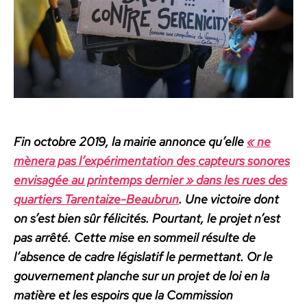
Fin octo­bre 2019, la mairie annonce qu’elle
« ne
mèn­era pas l’expérimentation des cap­teurs sonores
envis­agée au print­emps dernier » dans les rues des
quartiers Tarentaize-Beaubrun
. Une vic­toire dont
on s’est bien sûr félic­ités. Pour­tant, le pro­jet n’est
pas arrêté. Cette mise en som­meil résulte de
l’absence de cadre lég­is­latif le per­me­t­tant. Or le
gou­verne­ment planche sur un pro­jet de loi en la
matière et les espoirs que la Com­mis­sion