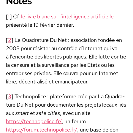
Notes
[
1
] Cf.
le livre blanc sur l’intelligence arti­fi­cielle
présen­té le 19 févri­er dernier.
[
2
] La Quad­ra­ture Du Net : asso­ci­a­tion fondée en
2008 pour résis­ter au con­trôle d’Internet qui va
à l’encontre des lib­ertés publiques. Elle lutte con­tre
la cen­sure et la sur­veil­lance par les États ou les
entre­pris­es privées. Elle œuvre pour un Inter­net
libre, décen­tral­isé et éman­ci­pa­teur.
[
3
] Tech­nop­o­lice : plate­forme crée par La Quad­ra­
ture Du Net pour doc­u­menter les pro­jets locaux liés
aux
smart
et
safe cities
, avec un site
https://technopolice.fr/
, un forum
https://forum.technopolice.fr/
, une base de don­