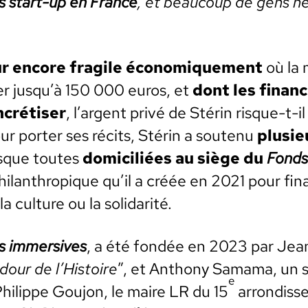
es start-up en France
, et beau­coup de gens ne
r encore frag­ile économique­ment
où la 
er jusqu’à 150 000 euros, et
dont les finan
cré­tis­er
, l’argent privé de Stérin risque-t-
r porter ses réc­its, Stérin a soutenu
plusie
esque toutes
domi­cil­iées au siège du
Fonds
hil­an­thropique qu’il a créée en 2021 pour fin
 cul­ture ou la sol­i­dar­ité.
s immer­sives
, a été fondée en 2023 par Jea
­dour de l’Histoire
”, et Antho­ny Sama­ma, un s
e
hilippe Gou­jon, le maire LR du 15
arrondisse