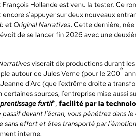
t François Hol­lande est venu la tester. Ce rom
 encore s’appuyer sur deux nou­veaux entran
ab
et
Orig­i­nal Nar­ra­tives
. Cette dernière, née
évoit de se lancer fin 2026 avec une deux­i
 Nar­ra­tives
vis­erait dix pro­duc­tions durant le
e
­ple autour de Jules Verne (pour le 200
anni
Jeanne d’Arc (que l’extrême droite a trans­fo
cer­taines sources, l’entreprise mise aus­si su
pren­tis­sage fur­tif
”,
facil­ité par la tech­nol
 pas­sif devant l’écran, vous pénétrez dans l
e sans effort et êtes trans­porté par l’émotion
­ment interne.