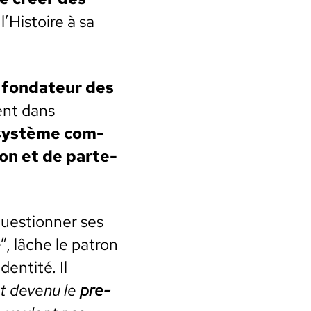
l’Histoire à sa
e
fon­da­teur des
gent dans
ys­tème com­
sion et de parte­
ues­tion­ner ses
e
”, lâche le patron
en­tité. Il
t devenu le
pre­