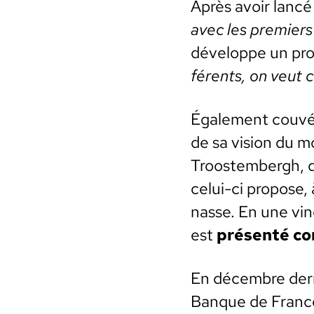
Après avoir lancé
avec les pre­mier
développe un pro
férents, on veut 
Égale­ment cou­vé 
de sa vision du 
Troost­em­bergh, qu
celui-ci pro­pose, 
nasse. En une ving
est
présen­té c
En décem­bre dern
Banque de Franc