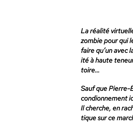
La réal­ité virtuel
zom­bie pour qui le
faire qu’un avec l
ité à haute teneur
toire…
Sauf que Pierre-Édo
con­dion­nement id
Il cherche, en rac
tique sur ce mar