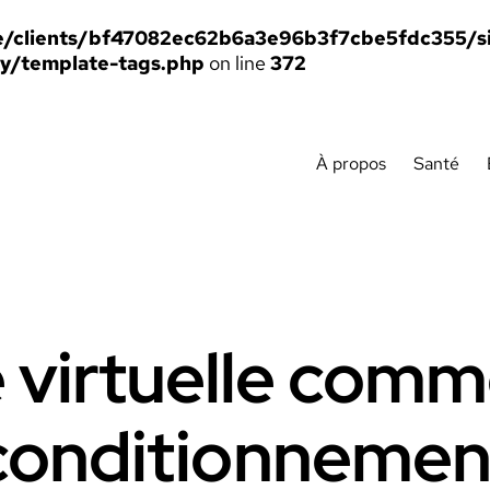
/clients/bf47082ec62b6a3e96b3f7cbe5fdc355/si
ty/template-tags.php
on line
372
À propos
Santé
é virtuelle comm
conditionnemen