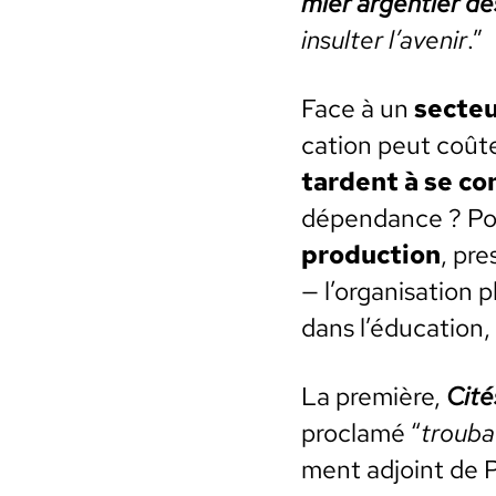
mier argen­tier d
insul­ter l’avenir
.”
Face à un
secteu
ca­tion peut coût
tar­dent à se con­
dépen­dance ? Pou
pro­duc­tion
, pr
— l’organisation p
dans l’éducation, la
La pre­mière,
Cité
proclamé “
trou­ba
ment adjoint de P