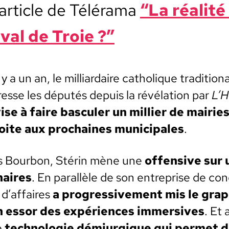
ar­ti­cle de Téléra­ma
“La réal­ité
al de Troie ?”
 a un an, le mil­liar­daire catholique tra­di­tion­al­
resse les députés depuis la révéla­tion par
L’
ise à faire bas­culer un mil­li­er de mairie
oite aux prochaines munic­i­pales
.
is Bour­bon, Stérin mène une
offen­sive sur 
naires
. En par­al­lèle de son entre­prise de con
 d’affaires
a pro­gres­sive­ment mis le grap­
n essor des expéri­ences immer­sives
. Et 
e
tech­nolo­gie démi­urgique qui per­met 