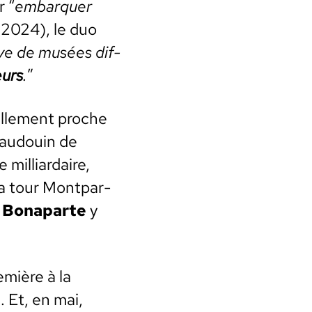
r “
embar­quer
n 2024), le duo
ve de musées dif­
eurs
.
”
lle­ment proche
au­douin de
mil­liar­daire,
la tour Mont­par­
,
Bona­parte
y
­mière à la
e
. Et, en mai,