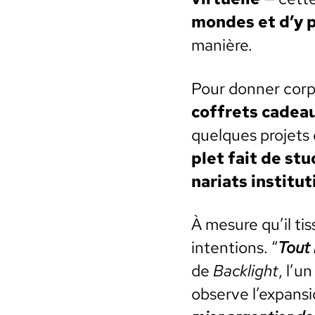
mon­des et d’y p
manière.
Pour don­ner corps
cof­frets cade
quelques pro­jets
plet fait de stu
nar­i­ats insti­tu­
À mesure qu’il tis
inten­tions. “
Tout 
de
Back­light
, l’u
observe l’expansio