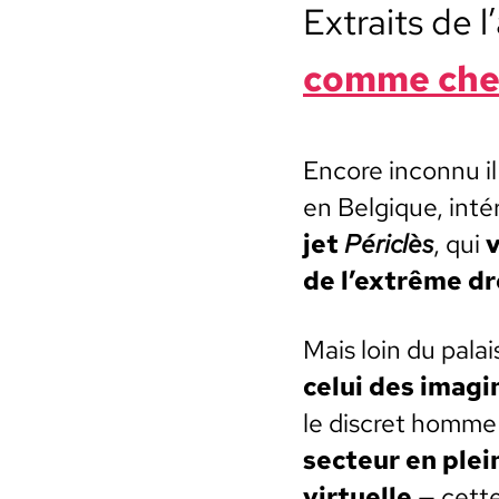
Extraits de l’
comme chev
Encore incon­nu il y
en Bel­gique, inté
jet
Péri­clès
, qui
v
de l’extrême dr
Mais loin du pala
celui des imag­i­
le dis­cret homme
secteur en plei
virtuelle
— cett