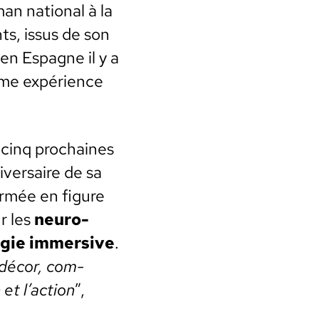
an nation­al à la
ts, issus de son
 en Espagne il y a
ème expéri­ence
s cinq prochaines
ver­saire de sa
r­mée en fig­ure
r les
neu­ro­
o­gie immer­sive
.
e décor, com­
 et l’action
”,