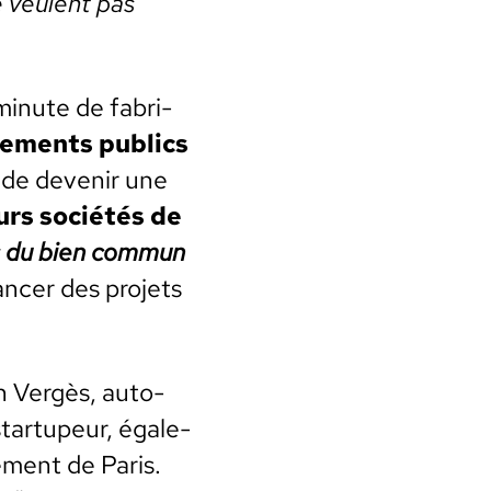
 veu­lent pas
minute de fab­ri­
ce­ments publics
il de devenir une
urs sociétés de
 du bien com­mun
ancer des pro­jets
n Vergès, auto­
tar­tu­peur, égale­
­ment de Paris.