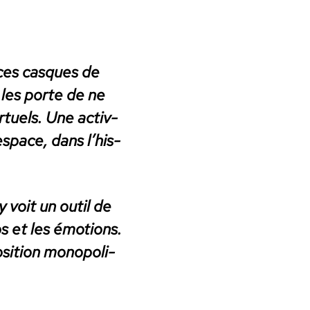
t ces casques de
i les porte de ne
rtuels. Une activ­
­space, dans l’his­
 voit un out­il de
s et les émo­tions.
i­tion monop­o­li­