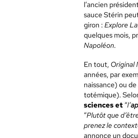
l’ancien prési­den
sauce Stérin peut
giron :
Explore L
quelques mois, pr
Napoléon
.
En tout,
Orig­i­nal
années, par exem
nais­sance) ou de 
totémique). Selon 
sciences et
“
l’
ap
“
Plutôt que d’être
prenez le con­text
annonce un doc­u