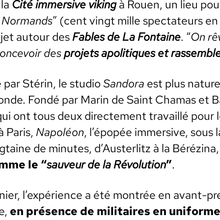
 la
Cité immer­sive viking
à Rouen, un lieu pou
s Nor­mands
” (cent vingt mille spec­ta­teurs e
­jet autour des
Fables de La Fontaine
. “
On rê
con­cevoir des
pro­jets apoli­tiques et rassem­bl
par Stérin, le stu­dio
San­do­ra
est plus nature
monde. Fondé par Marin de Saint Chamas et B
i ont tous deux directe­ment tra­vail­lé pour le 
à Paris,
Napoléon
, l’épopée immer­sive, sous 
­taine de min­utes, d’Austerlitz à la Béréz­i­na
omme le “
sauveur de la Révo­lu­tion
”
.
ier, l’expérience a été mon­trée en avant-pre
e,
en présence de mil­i­taires en uni­form