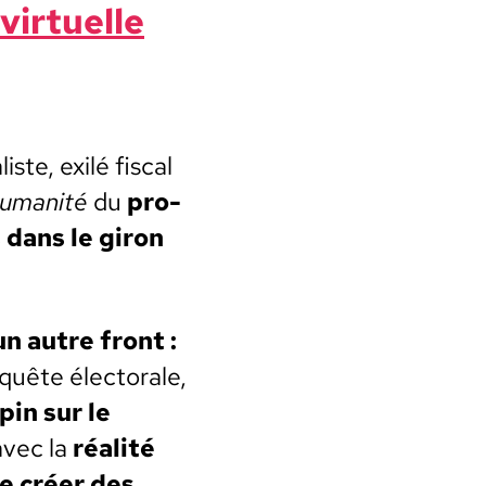
 virtuelle
iste, exilé fis­cal
Humanité
du
pro­
s dans le giron
un autre front :
­quête élec­torale,
pin sur le
avec la
réal­ité
de créer des