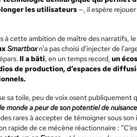
longer les util­isa­teurs
—, il espère rejouer 
 à cette ambi­tion de maître des nar­rat­ifs, l
aux
Smart­box
n’a pas choisi d’injecter de l’ar
 épars.
Il a bâti
, en un temps record,
un écos
­dios de pro­duc­tion, d’espaces de dif­fu­
tion­nels.
se sa toile, peu de voix osent publique­ment q
le monde a peur de son poten­tiel de nui­sanc
n des rares à accepter de témoign­er sous son id
n rapi­de de ce mécène réac­tion­naire : “
C’es