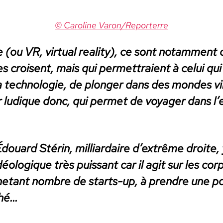
© Car­o­line Varon/Reporterre
le (ou VR, vir­tu­al real­i­ty), ce sont notam­men
s croisent, mais qui per­me­t­traient à celui qu
a tech­nolo­gie, de plonger dans des mon­des vi
 ludique donc, qui per­met de voy­ager dans l’e
uard Stérin, mil­liar­daire d’ex­trême droite, y
éologique très puis­sant car il agit sur les corp
hetant nom­bre de starts-up, à pren­dre une pos
ché…