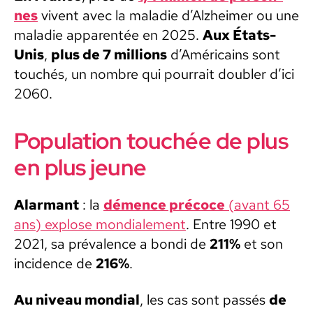
nes
vivent avec la mal­adie d’Alzheimer ou une
mal­adie appar­en­tée en 2025.
Aux États-
Unis
,
plus de 7 mil­lions
d’Américains sont
touchés, un nom­bre qui pour­rait dou­bler d’ici
2060.
Population touchée de plus
en plus jeune
Alar­mant
: la
démence pré­coce
(avant 65
ans) explose mon­di­ale­ment
. Entre 1990 et
2021, sa pré­va­lence a bon­di de
211%
et son
inci­dence de
216%
.
Au niveau mon­di­al
, les cas sont passés
de