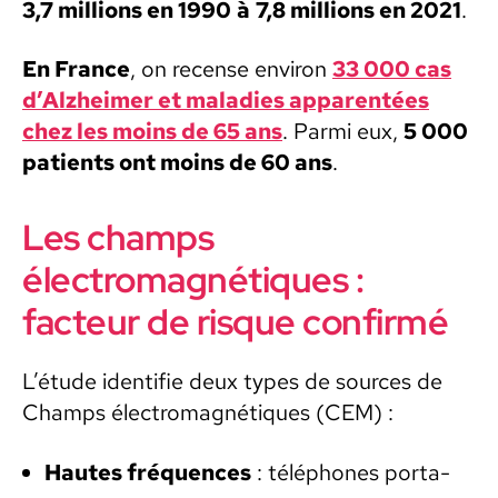
3,7 mil­lions en 1990
à
7,8 mil­lions en 2021
.
En France
, on recense env­i­ron
33 000 cas
d’Alzheimer et mal­adies appar­en­tées
chez les moins de 65 ans
. Par­mi eux,
5 000
patients ont moins de 60 ans
.
Les champs
électromagnétiques :
facteur de risque confirmé
L’étude iden­ti­fie deux types de sources de
Champs élec­tro­mag­né­tiques (CEM) :
Hautes fréquences
: télé­phones porta­