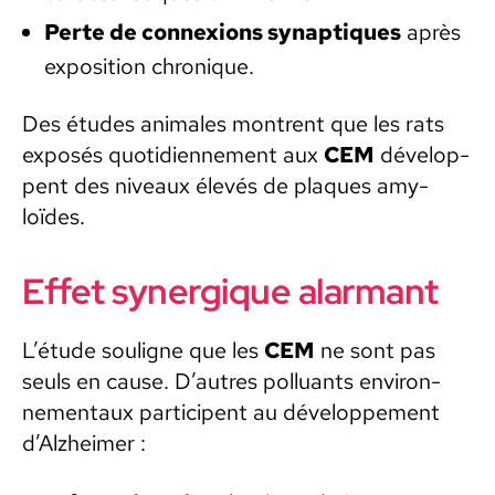
Perte de con­nex­ions synap­tiques
après
expo­si­tion chronique.
Des études ani­males mon­trent que les rats
exposés quo­ti­di­en­nement aux
CEM
dévelop­
pent des niveaux élevés de plaques amy­
loïdes.
Effet synergique alarmant
L’étude souligne que les
CEM
ne sont pas
seuls en cause. D’autres pol­lu­ants envi­ron­
nemen­taux par­ticipent au développe­ment
d’Alzheimer :