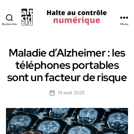
Recherche
Menu
Halte
au
Controle
Numerique
Maladie d’Alzheimer : les
téléphones portables
sont un facteur de risque
19 août 2025
Date
de
l’article