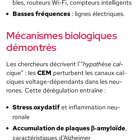
bles, rou­teurs Wi-Fi, comp­teurs intel­li­gents
Bass­es fréquences
: lignes élec­triques.
Mécanismes biologiques
démontrés
Les chercheurs décrivent l’“
hypothèse cal­
cique
” : les
CEM
per­turbent les canaux cal­
ciques volt­age-dépen­dants dans les neu­
rones. Cette dérégu­la­tion entraîne :
Stress oxy­datif
et inflam­ma­tion neu­
ronale
Accu­mu­la­tion de plaques β‑amyloïde
,
car­ac­téris­tiques d’Alzheimer