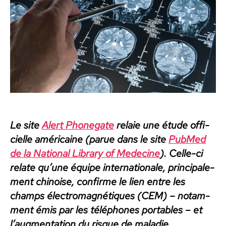
Le site
Alert Phonegate
relaie une étude offi­
cielle améri­caine (parue dans le site
PubMed
de la Nation­al Library of Medecine
). Celle-ci
relate qu’une équipe inter­na­tionale, prin­ci­pale­
ment chi­noise, con­firme le lien entre les
champs élec­tro­mag­né­tiques (CEM) – notam­
ment émis par les télé­phones porta­bles – et
l’augmentation du risque de mal­adie