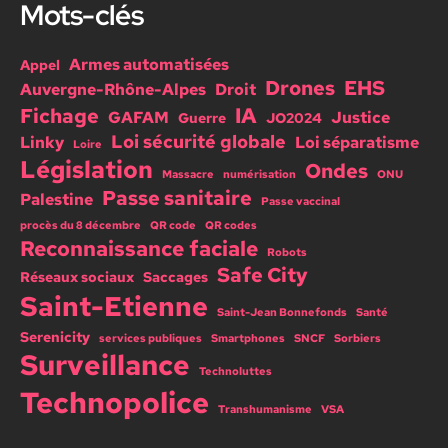
Mots-clés
Armes automatisées
Appel
Drones
EHS
Auvergne-Rhône-Alpes
Droit
IA
Fichage
GAFAM
Justice
Guerre
JO2024
Loi sécurité globale
Linky
Loi séparatisme
Loire
Législation
Ondes
Massacre
numérisation
ONU
Passe sanitaire
Palestine
Passe vaccinal
procès du 8 décembre
QR code
QR codes
Reconnaissance faciale
Robots
Safe City
Réseaux sociaux
Saccages
Saint-Etienne
Saint-Jean Bonnefonds
Santé
Serenicity
services publiques
Smartphones
SNCF
Sorbiers
Surveillance
Technoluttes
Technopolice
Transhumanisme
VSA