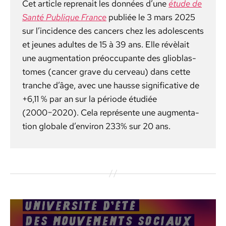
Cet arti­cle repre­nait les don­nées d’une
étude de
San­té Publique France
pub­liée le 3 mars 2025
sur l’incidence des can­cers chez les ado­les­cents
et jeunes adultes de 15 à 39 ans. Elle révèlait
une aug­men­ta­tion préoc­cu­pante des glioblas­
tomes (can­cer grave du cerveau) dans cette
tranche d’âge, avec une hausse sig­ni­fica­tive de
+6,11 % par an sur la péri­ode étudiée
(2000−2020). Cela représente une aug­men­ta­
tion glob­ale d’environ 233% sur 20 ans.