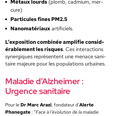
Métaux lourds
(plomb, cad­mi­um, mer­
cure)
Par­tic­ules fines PM2.5
Nanomatéri­aux
arti­fi­ciels.
L’exposition com­binée ampli­fie con­sid­
érable­ment les risques
. Ces inter­ac­tions
syn­ergiques représen­tent une men­ace san­i­
taire majeure pour les pop­u­la­tions urbaines.
Maladie d’Alzheimer :
Urgence sanitaire
Pour le
Dr Marc Arazi
, fon­da­teur d’
Alerte
Phonegate
: “
Face à l’évolution de la mal­adie