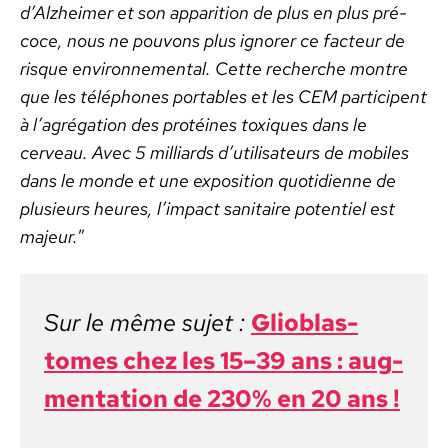
d’Alzheimer et son appari­tion de plus en plus pré­
coce, nous ne pou­vons plus ignor­er ce fac­teur de
risque envi­ron­nemen­tal. Cette recherche mon­tre
que les télé­phones porta­bles et les CEM par­ticipent
à l’agrégation des pro­téines tox­iques dans le
cerveau. Avec 5 mil­liards d’utilisateurs de mobiles
dans le monde et une expo­si­tion quo­ti­di­enne de
plusieurs heures, l’impact san­i­taire poten­tiel est
majeur.
”
Sur le même sujet :
Glioblas­
tomes chez les 15–39 ans : aug­
men­ta­tion de 230% en 20 ans !