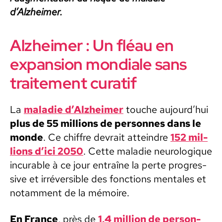
d’Alzheimer.
Alzheimer : Un fléau en
expansion mondiale sans
traitement curatif
La
mal­adie d’Alzheimer
touche aujourd’hui
plus de 55 mil­lions de per­son­nes dans le
monde
. Ce chiffre devrait attein­dre
152 mil­
lions d’ici 2050
. Cette mal­adie neu­rologique
incur­able à ce jour entraîne la perte pro­gres­
sive et irréversible des fonc­tions men­tales et
notam­ment de la mémoire.
En France
, près de
1,4 mil­lion de per­son­