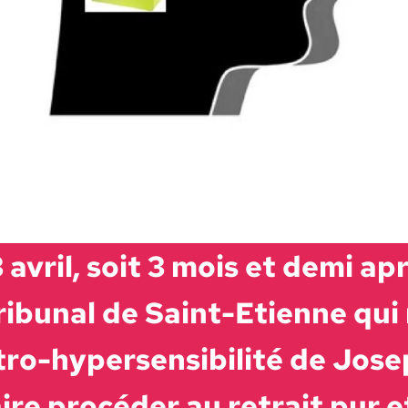
3 avril, soit 3 mois et demi ap
i­bunal de Saint-Eti­enne qui 
­tro-hyper­sen­si­bil­ité de Jo
ire procéder au retrait pur e