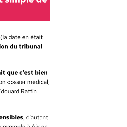
 (la date en était
ion du tri­bunal
ait que c’est bien
son dossier médi­cal,
Edouard Raf­fin
n­si­bles
, d’au­tant
r exem­ple à Aix en