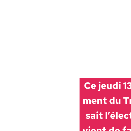
Ce jeu­di 1
ment du Tr
sait l’élec
vient de fa