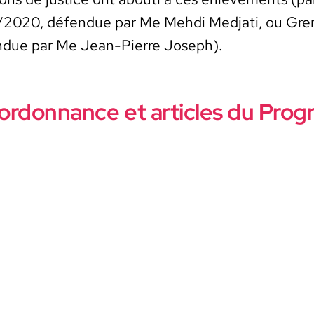
2020, défendue par Me Meh­di Med­jati, ou Gren
due par Me Jean-Pierre Joseph).
l’ordonnance et articles du Prog