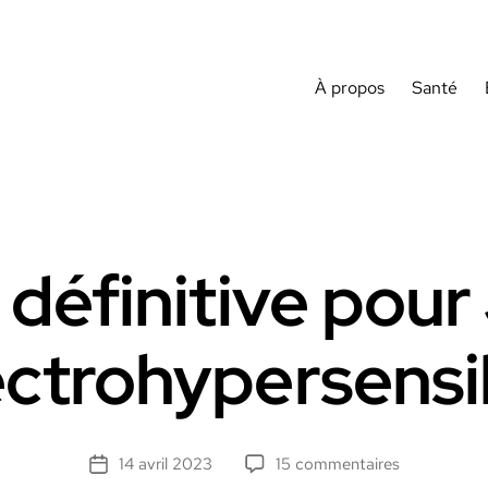
À propos
Santé
 définitive pou
ectrohypersensi
sur
14 avril 2023
15 commentaires
Date
Victoire