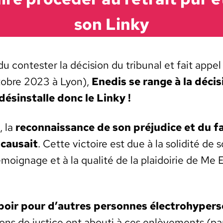
son Linky
du con­tester la déci­sion du tri­bunal et fait appel
cto­bre 2023 à Lyon),
Enedis se range à la déci­s
ésin­stalle donc le Linky !
, la
recon­nais­sance de son préju­dice et du f
 cau­sait
. Cette vic­toire est due à la solid­ité de 
émoignage et à la qual­ité de la plaidoirie de Me 
poir pour d’autres per­son­nes élec­tro­hy­per­se
ions de jus­tice ont abouti à ces enlève­ments (pa