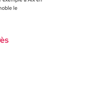
o­ble le
rès