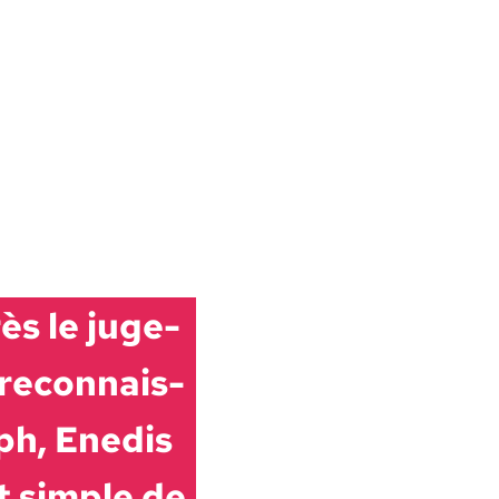
rès le juge­
recon­nais­
seph, Enedis
t sim­ple de