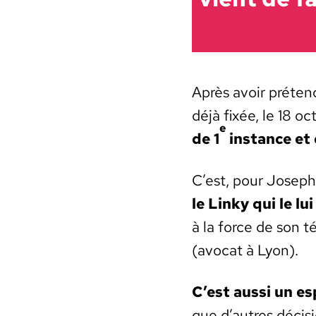
Après avoir pré­ten­
déjà fixée, le 18 o
e
de 1
instance et d
C’est, pour Joseph
le Linky qui le lui
à la force de son t
(avo­cat à Lyon).
C’est aus­si un es
que d’autres déci­s