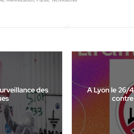
surveillance des
A Lyon le 26/
ues
contre 