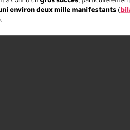
­ni env­i­ron deux mille man­i­fes­tants
(
bil
.