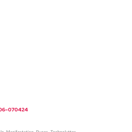
-06–070424
le
,
Manifestation
,
Puces
,
Technoluttes