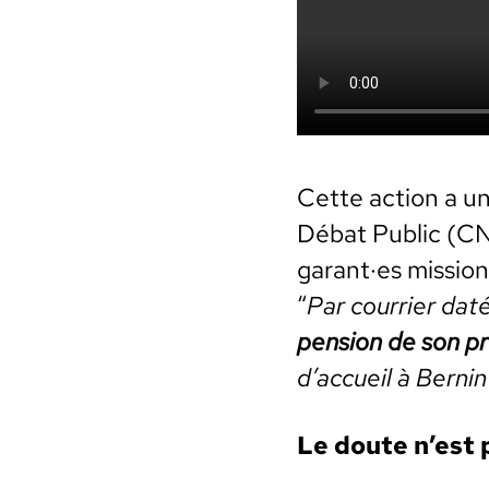
Cette action a u
Débat Pub­lic (CND
garant·es mission
“
Par cour­ri­er da
pen­sion de son pr
d’accueil à Bernin
Le doute n’est p