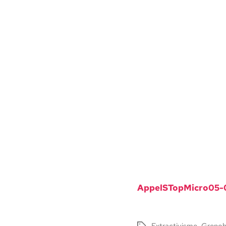
AppelSTopMicro05
Extractivisme
,
Grenob