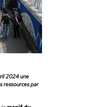
vril 2024
une
es ressources par
t la
manif du