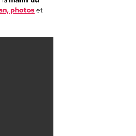
an, pho­tos
et