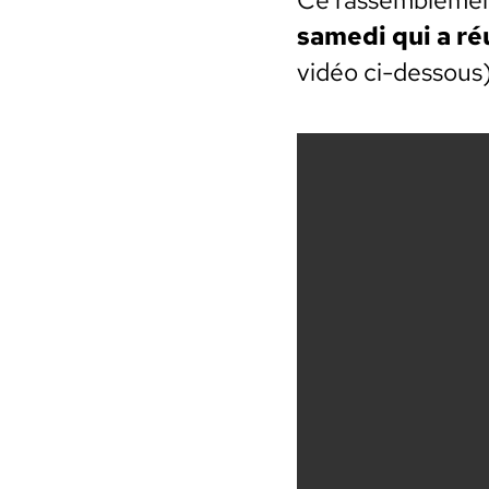
same­di qui a réu
vidéo ci-dessous)