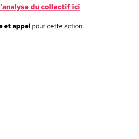
l’analyse du col­lec­tif ici
.
e et appel
pour cette action.