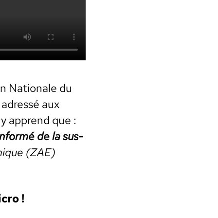
ion Nationale du
r adressé aux
 y apprend que :
nfor­mé de la sus­
omique (ZAE)
cro !