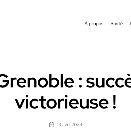
À propos
Santé
Grenoble : succè
victorieuse !
13 avril 2024
Date