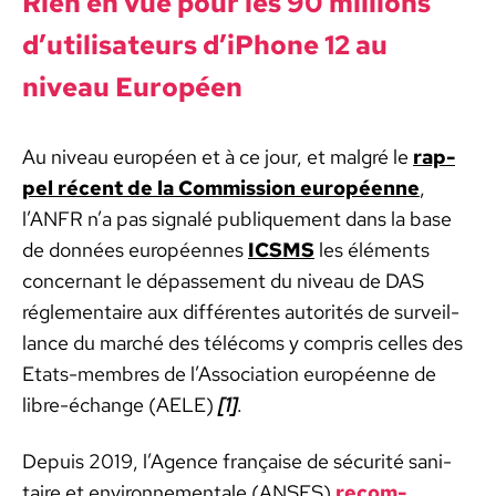
Rien en vue pour les 90 mil­lions
d’utilisateurs d’iPhone 12 au
niveau Européen
Au niveau européen et à ce jour, et mal­gré le
rap­
pel récent de la Com­mis­sion européenne
,
l’ANFR n’a pas sig­nalé publique­ment dans la base
de don­nées européennes
ICSMS
les élé­ments
con­cer­nant le dépasse­ment du niveau de DAS
régle­men­taire aux dif­férentes autorités de sur­veil­
lance du marché des télé­coms y com­pris celles des
Etats-mem­bres de l’Association européenne de
libre-échange (AELE)
[
1
]
.
Depuis 2019, l’Agence française de sécu­rité san­i­
taire et envi­ron­nemen­tale (ANSES)
recom­