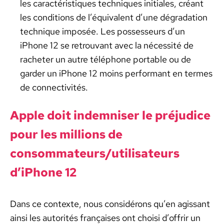
les car­ac­téris­tiques tech­niques ini­tiales, créant
les con­di­tions de l’équivalent d’une dégra­da­tion
tech­nique imposée. Les pos­sesseurs d’un
iPhone 12 se retrou­vant avec la néces­sité de
racheter un autre télé­phone portable ou de
garder un iPhone 12 moins per­for­mant en ter­mes
de con­nec­tiv­ités.
Apple doit indem­nis­er le préju­dice
pour les mil­lions de
consommateurs/utilisateurs
d’iPhone 12
Dans ce con­texte, nous con­sid­érons qu’en agis­sant
ain­si les autorités français­es ont choisi d’offrir un