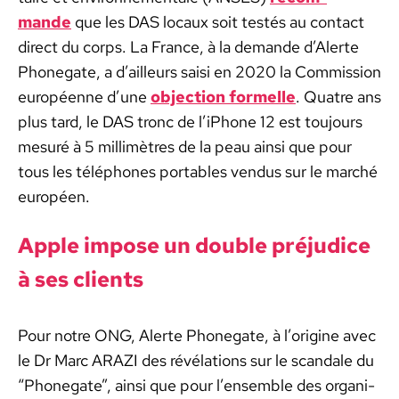
mande
que les DAS locaux soit testés au con­tact
direct du corps. La France, à la demande d’Alerte
Phonegate, a d’ailleurs saisi en 2020 la Com­mis­sion
européenne d’une
objec­tion formelle
. Qua­tre ans
plus tard, le DAS tronc de l’iPhone 12 est tou­jours
mesuré à 5 mil­limètres de la peau ain­si que pour
tous les télé­phones porta­bles ven­dus sur le marché
européen.
Apple impose un dou­ble préju­dice
à ses clients
Pour notre ONG, Alerte Phonegate, à l’origine avec
le Dr Marc ARAZI des révéla­tions sur le scan­dale du
“Phonegate”, ain­si que pour l’ensemble des organ­i­