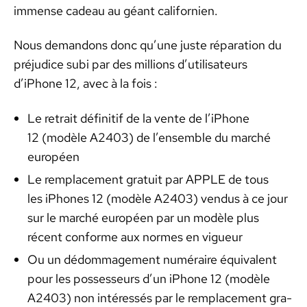
immense cadeau au géant cal­i­fornien.
Nous deman­dons donc qu’une juste répa­ra­tion du
préju­dice subi par des mil­lions d’utilisateurs
d’iPhone 12, avec à la fois :
Le retrait défini­tif de la vente de l’iPhone
12 (mod­èle A2403) de l’ensemble du marché
européen
Le rem­place­ment gra­tu­it par APPLE de tous
les iPhones 12 (mod­èle A2403) ven­dus à ce jour
sur le marché européen par un mod­èle plus
récent con­forme aux normes en vigueur
Ou un dédom­mage­ment numéraire équiv­a­lent
pour les pos­sesseurs d’un iPhone 12 (mod­èle
A2403) non intéressés par le rem­place­ment gra­