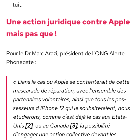
tu­it.
Une action juridique con­tre Apple
mais pas que !
Pour le Dr Marc Arazi, prési­dent de l’ONG Alerte
Phonegate :
«
Dans le cas ou Apple se con­tenterait de cette
mas­ca­rade de répa­ra­tion, avec l’ensemble des
parte­naires volon­taires, ain­si que tous les pos­
sesseurs d’iPhone 12 qui le souhait­eraient, nous
étudierons, comme c’est déjà le cas aux Etats-
Unis
[2]
, ou au Cana­da
[3]
, la pos­si­bil­ité
d’engager une action col­lec­tive devant les