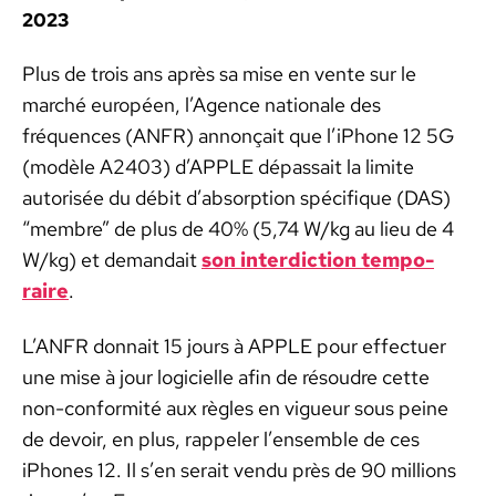
2023
Plus de trois ans après sa mise en vente sur le
marché européen, l’Agence nationale des
fréquences (ANFR) annonçait que l’iPhone 12 5G
(mod­èle A2403) d’APPLE dépas­sait la lim­ite
autorisée du débit d’absorption spé­ci­fique (DAS)
“mem­bre” de plus de 40% (5,74 W/kg au lieu de 4
W/kg) et demandait
son inter­dic­tion tem­po­
raire
.
L’ANFR don­nait 15 jours à APPLE pour effectuer
une mise à jour logi­cielle afin de résoudre cette
non-con­for­mité aux règles en vigueur sous peine
de devoir, en plus, rap­pel­er l’ensemble de ces
iPhones 12. Il s’en serait ven­du près de 90 mil­lions