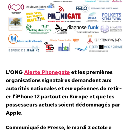
l’iPhone
12
du
marché
européen
L’ONG
Alerte Phonegate
et les pre­mières
organ­i­sa­tions sig­nataires deman­dent aux
autorités nationales et européennes de retir­
er l’iPhone 12 partout en Europe et que les
pos­sesseurs actuels soient dédom­magés par
Apple.
Com­mu­niqué de Presse, le mar­di 3 octo­bre