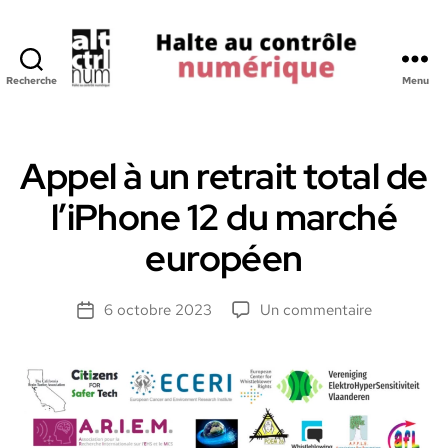
Recherche
Menu
Halte
au
Controle
Numerique
Appel à un retrait total de
l’iPhone 12 du marché
européen
sur
6 octobre 2023
Un commentaire
Date
Appel
de
à
l’article
un
retrait
total
de