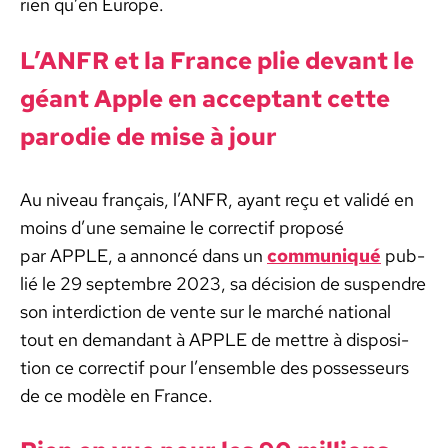
rien qu’en Europe.
L’ANFR et la France plie devant le
géant Apple en accep­tant cette
par­o­die de mise à jour
Au niveau français, l’ANFR, ayant reçu et validé en
moins d’une semaine le cor­rec­tif pro­posé
par APPLE, a annon­cé dans un
com­mu­niqué
pub­
lié le 29 sep­tem­bre 2023, sa déci­sion de sus­pendre
son inter­dic­tion de vente sur le marché nation­al
tout en deman­dant à APPLE de met­tre à dis­po­si­
tion ce cor­rec­tif pour l’ensemble des pos­sesseurs
de ce mod­èle en France.