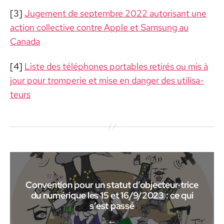
[3]
Juge­ment de sep­tem­bre 2022 autorisant une
action col­lec­tive con­tre Apple et Sam­sung au
Cana­da
[4]
Liste des télé­phones porta­bles retirés ou mis à
jour pour tromperie et mise en dan­ger des util­isa­
teurs
Convention pour un statut d’objecteur·trice
du numérique les 15 et 16/9/2023 : ce qui
s’est passé
←