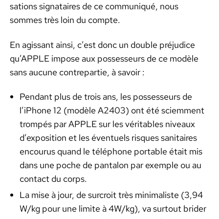
sa­tions sig­nataires de ce com­mu­niqué, nous
sommes très loin du compte.
En agis­sant ain­si, c’est donc un dou­ble préju­dice
qu’APPLE impose aux pos­sesseurs de ce mod­èle
sans aucune con­trepar­tie, à savoir :
Pen­dant plus de trois ans, les pos­sesseurs de
l’iPhone 12 (mod­èle A2403) ont été sci­em­ment
trompés par APPLE sur les véri­ta­bles niveaux
d’exposition et les éventuels risques san­i­taires
encou­rus quand le télé­phone portable était mis
dans une poche de pan­talon par exem­ple ou au
con­tact du corps.
La mise à jour, de sur­croit très min­i­mal­iste (3,94
W/kg pour une lim­ite à 4W/kg), va surtout brid­er