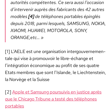
autorités com­pé­tentes. Ce sera aus­si l’occasion
d’intervenir auprès des fab­ri­cants des 42 autres
mod­èles
[4]
de télé­phones porta­bles épinglés
depuis 2018, par­mi lesquels, SAMSUNG, NOKIA,
XIAOMI, HUAWEI, MOTOROLA, SONY,
ORANGE,etc… »
[1] L’AELE est une organ­i­sa­tion inter­gou­verne­men­
tale qui vise à pro­mou­voir le libre-échange et
l’intégration économique au prof­it de ses qua­tre
Etats mem­bres que sont l’Islande, le Liecht­en­stein,
la Norvège et la Suisse
[2]
Apple et Sam­sung pour­suiv­is en jus­tice après
que le Chica­go Tri­bune a testé des télé­phones
porta­bles