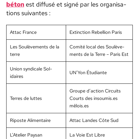
béton
est dif­fusé et signé par les organ­i­sa­
tions suiv­antes :
Attac France
Extinc­tion Rebel­lion Paris
Les Soulève­ments de la
Comité local des Soulève­
terre
ments de la Terre – Paris Est
Union syn­di­cale Sol­
UN’Yon Étu­di­ante
idaires
Groupe d’action Cir­cuits
Ter­res de luttes
Courts des insoumis.es
mêlois.es
Riposte Ali­men­taire
Attac Lan­des Côte Sud
L’Atelier Paysan
La Voie Est Libre