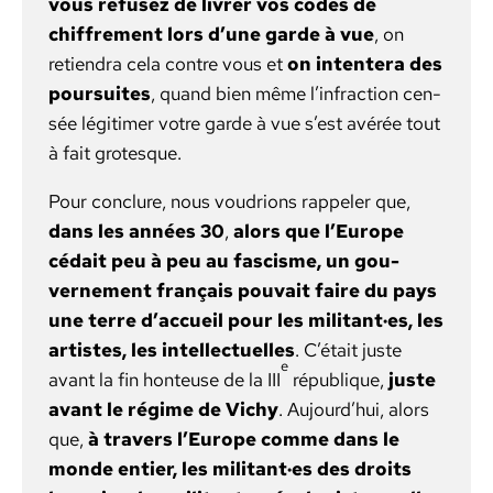
vous refusez de livr­er vos codes de
chiffre­ment lors d’une garde à vue
, on
retien­dra cela con­tre vous et
on inten­tera des
pour­suites
, quand bien même l’infraction cen­
sée légitimer votre garde à vue s’est avérée tout
à fait grotesque.
Pour con­clure, nous voudri­ons rap­pel­er que,
dans les années 30
,
alors que l’Europe
cédait peu à peu au fas­cisme, un gou­
verne­ment français pou­vait faire du pays
une terre d’accueil pour les militant·es, les
artistes, les intel­lectuelles
. C’était juste
e
avant la fin hon­teuse de la III
république,
juste
avant le régime de Vichy
. Aujourd’hui, alors
que,
à tra­vers l’Europe comme dans le
monde entier, les militant·es des droits