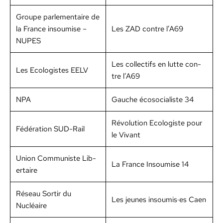
Groupe par­lemen­taire de
la France insoumise –
Les ZAD con­tre l’A69
NUPES
Les col­lec­tifs en lutte con­
Les Ecol­o­gistes EELV
tre l’A69
NPA
Gauche écoso­cial­iste 34
Révo­lu­tion Ecol­o­giste pour
Fédéra­tion SUD-Rail
le Vivant
Union Com­mu­niste Lib­
La France Insoumise 14
er­taire
Réseau Sor­tir du
Les jeunes insoumis·es Caen
Nucléaire