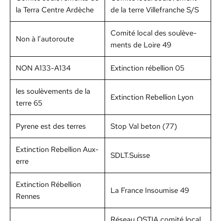
la Ter­ra Cen­tre Ardèche
de la terre Ville­franche S/S
Comité local des soulève­
Non à l’autoroute
ments de Loire 49
NON A133-A134
Extinc­tion rébel­lion 05
les soulève­ments de la
Extinc­tion Rebel­lion Lyon
terre 65
Pyrene est des ter­res
Stop Val beton (77)
Extinc­tion Rebel­lion Aux­
SDLT.Suisse
erre
Extinc­tion Rébel­lion
La France Insoumise 49
Rennes
Réseau OSTIA comité local