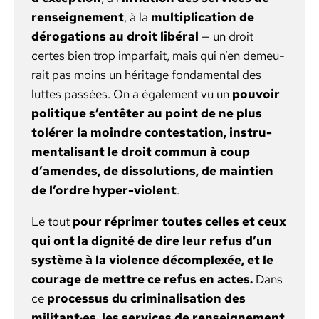
ren­seigne­ment
, à la
mul­ti­pli­ca­tion de
déro­ga­tions au droit libéral
— un droit
certes bien trop impar­fait, mais qui n’en demeu­
rait pas moins un héritage fon­da­men­tal des
luttes passées. On a égale­ment vu un
pou­voir
poli­tique s’entêter au point de ne plus
tolér­er la moin­dre con­tes­ta­tion, instru­
men­tal­isant le droit com­mun à coup
d’amendes, de dis­so­lu­tions, de main­tien
de l’ordre hyper-vio­lent
.
Le tout
pour réprimer toutes celles et ceux
qui ont la dig­nité de dire leur refus d’un
sys­tème à la vio­lence décom­plexée, et le
courage de met­tre ce refus en actes.
Dans
ce
proces­sus du crim­i­nal­i­sa­tion des
militant·es, les ser­vices de ren­seigne­ment,