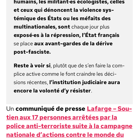
humains, les militant·es écol­o­gistes, celles
et ceux qui dénon­cent la vio­lence sys­
témique des États ou les méfaits des
multi­na­tionales, sont
chaque jour plus
exposé·es à la répres­sion, l’État français
se place
aux avant-gardes de la dérive
post-fas­ciste.
Reste à voir si
, plutôt que de s’en faire la com­
plice active comme le font crain­dre les déci­
sions récentes,
l’institution judi­ci­aire aura
encore la volon­té d’y résis­ter
.
Un
com­mu­niqué de presse
Lafarge – Sou­
tien aux 17 per­son­nes arrêtées par la
police anti-ter­ror­iste suite à la cam­pagne
nationale d’actions con­tre le monde du