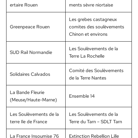
er­taire Rouen
ments sèvre nior­taise
Les grebes castag­neux
Green­peace Rouen
comites des soulève­ments
Chi­non et envi­rons
Les Soulève­ments de la
SUD Rail Nor­mandie
Terre La Rochelle
Comité des Soulève­ments
Sol­idaires Cal­va­dos
de la Terre Nantes
La Bande Fleurie
Ensem­ble 14
(Meuse/Haute-Marne)
Les Soulève­ments de la
Les Soulève­ments de la
terre Ile de France
Terre du Tarn – SDLT Tarn
La France Insoumise 76
Extinc­tion Rebel­lion Lille