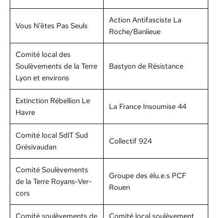
Action Antifas­ciste La
Vous N’êtes Pas Seuls
Roche/Banlieue
Comité local des
Soulève­ments de la Terre
Basty­on de Résis­tance
Lyon et envi­rons
Extinc­tion Rébel­lion Le
La France Insoumise 44
Havre
Comité local SdlT Sud
Col­lec­tif 924
Gré­si­vau­dan
Comité Soulève­ments
Groupe des élu.e.s PCF
de la Terre Roy­ans-Ver­
Rouen
cors
Comité soulève­ments de
Comité local soulève­ment