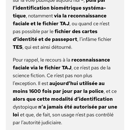
l’identification bio­métrique sys­té­ma­
tique
, notam­ment
via la recon­nais­sance
faciale et le fichi­er TAJ
, ou quand ce n’est
pas pos­si­ble par le
fichi­er des cartes
d’identité et de passe­port
, l’infâme fichi­er
TES
, qui est ain­si détourné.
Pour rap­pel, le recours à la
recon­nais­sance
faciale via le fichi­er TAJ
, ce n’est pas de la
sci­ence fic­tion. Ce n’est pas non plus
l’exception. Il est
aujourd’hui util­isée au
moins 1600 fois par jour par la police
, et ce
alors que cette modal­ité d’identification
dystopique
n’a jamais été autorisée par une
loi
et que, de fait, son usage n’est pas con­trôlé
par l’autorité judi­ci­aire.