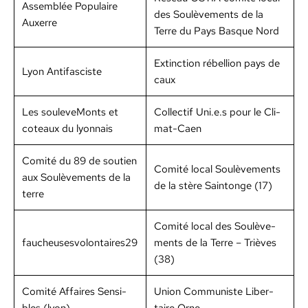
Assem­blée Pop­u­laire
des Soulève­ments de la
Aux­erre
Terre du Pays Basque Nord
Extinc­tion rébel­lion pays de
Lyon Antifas­ciste
caux
Les souleve­Monts et
Col­lec­tif Uni.e.s pour le Cli­
coteaux du lyon­nais
mat-Caen
Comité du 89 de sou­tien
Comité local Soulève­ments
aux Soulève­ments de la
de la stère Sain­tonge (17)
terre
Comité local des Soulève­
faucheusesvolontaires29
ments de la Terre – Trièves
(38)
Comité Affaires Sen­si­
Union Com­mu­niste Lib­er­