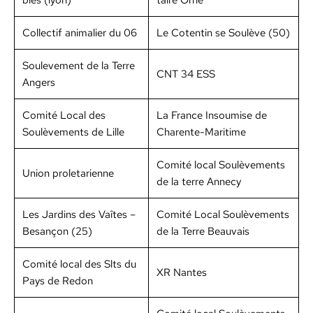
bles (lyon)
taire Orne
Col­lec­tif ani­malier du 06
Le Cotentin se Soulève (50)
Souleve­ment de la Terre
CNT 34 ESS
Angers
Comité Local des
La France Insoumise de
Soulève­ments de Lille
Char­ente-Mar­itime
Comité local Soulève­ments
Union pro­le­tari­enne
de la terre Annecy
Les Jardins des Vaîtes –
Comité Local Soulève­ments
Besançon (25)
de la Terre Beau­vais
Comité local des Slts du
XR Nantes
Pays de Redon