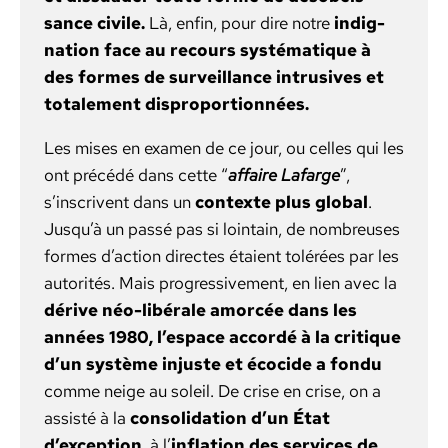
sance civile.
Là, enfin, pour dire notre
indig­
na­tion face au recours sys­té­ma­tique à
des formes de sur­veil­lance intru­sives et
totale­ment dis­pro­por­tion­nées.
Les mis­es en exa­m­en de ce jour, ou celles qui les
ont précédé dans cette “
affaire Lafarge
”,
s’inscrivent dans un
con­texte plus glob­al
.
Jusqu’à un passé pas si loin­tain, de nom­breuses
formes d’action directes étaient tolérées par les
autorités. Mais pro­gres­sive­ment, en lien avec la
dérive néo-libérale amor­cée dans les
années 1980, l’espace accordé à la cri­tique
d’un sys­tème injuste et éco­cide a fon­du
comme neige au soleil. De crise en crise, on a
assisté à la
con­sol­i­da­tion d’un État
d’exception
, à l’
infla­tion des ser­vices de