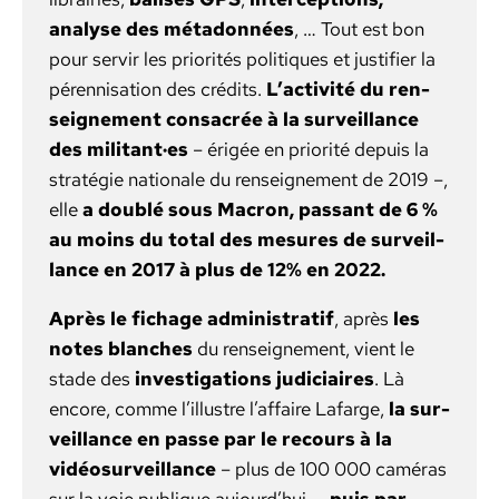
analyse des méta­don­nées
, … Tout est bon
pour servir les pri­or­ités poli­tiques et jus­ti­fi­er la
péren­ni­sa­tion des crédits.
L’activité du ren­
seigne­ment con­sacrée à la sur­veil­lance
des militant·es
– érigée en pri­or­ité depuis la
stratégie nationale du ren­seigne­ment de 2019 –,
elle
a dou­blé sous Macron, pas­sant de 6 %
au moins du total des mesures de sur­veil­
lance en 2017 à plus de 12% en 2022.
Après le fichage admin­is­tratif
, après
les
notes blanch­es
du ren­seigne­ment, vient le
stade des
inves­ti­ga­tions judi­ci­aires
. Là
encore, comme l’illustre l’affaire Lafarge,
la sur­
veil­lance en passe par le recours à la
vidéo­sur­veil­lance
– plus de 100 000 caméras
sur la voie publique aujourd’hui –,
puis par