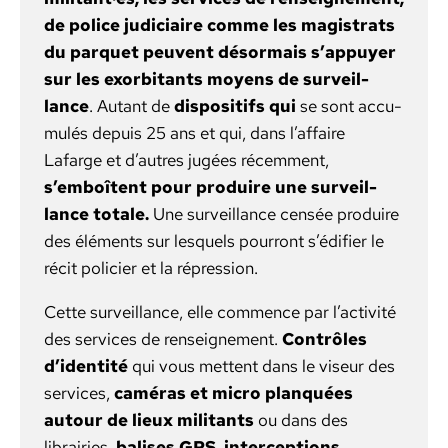
de police judi­ci­aire comme les mag­is­trats
du par­quet peu­vent désor­mais s’appuyer
sur les exor­bi­tants moyens de sur­veil­
lance
. Autant de
dis­posi­tifs qui
se sont accu­
mulés depuis 25 ans et qui, dans l’affaire
Lafarge et d’autres jugées récem­ment,
s’emboîtent pour pro­duire une sur­veil­
lance totale.
Une sur­veil­lance cen­sée pro­duire
des élé­ments sur lesquels pour­ront s’édifier le
réc­it polici­er et la répres­sion.
Cette sur­veil­lance, elle com­mence par l’activité
des ser­vices de ren­seigne­ment.
Con­trôles
d’identité
qui vous met­tent dans le viseur des
ser­vices,
caméras et micro plan­quées
autour de lieux mil­i­tants
ou dans des
librairies,
balis­es GPS
,
inter­cep­tions,