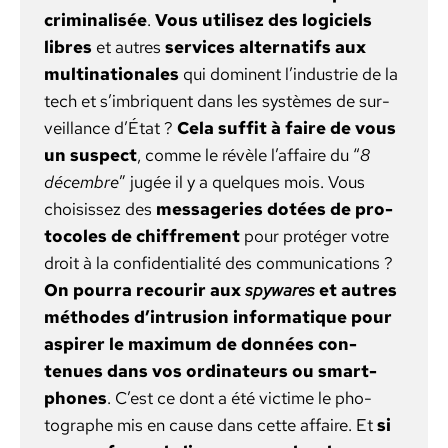
crim­i­nal­isée
.
Vous utilisez des logi­ciels
libres
et autres
ser­vices alter­nat­ifs aux
multi­na­tionales
qui domi­nent l’industrie de la
tech et s’imbriquent dans les sys­tèmes de sur­
veil­lance d’État ?
Cela suf­fit à faire de vous
un sus­pect
, comme le révèle l’affaire du “
8
décem­bre
” jugée il y a quelques mois. Vous
choi­sis­sez des
mes­sageries dotées de pro­
to­coles de chiffre­ment
pour pro­téger votre
droit à la con­fi­den­tial­ité des com­mu­ni­ca­tions ?
On pour­ra recourir aux
spy­wares
et autres
méth­odes d’intrusion infor­ma­tique pour
aspir­er le max­i­mum de don­nées con­
tenues dans vos ordi­na­teurs ou smart­
phones
. C’est ce dont a été vic­time le pho­
tographe mis en cause dans cette affaire. Et
si