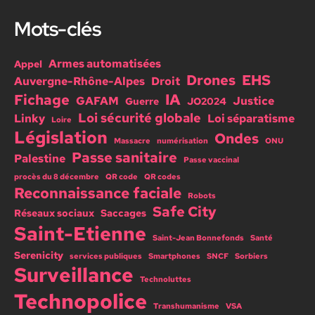
Mots-clés
Armes automatisées
Appel
Drones
EHS
Auvergne-Rhône-Alpes
Droit
IA
Fichage
GAFAM
Justice
Guerre
JO2024
Loi sécurité globale
Linky
Loi séparatisme
Loire
Législation
Ondes
Massacre
numérisation
ONU
Passe sanitaire
Palestine
Passe vaccinal
procès du 8 décembre
QR code
QR codes
Reconnaissance faciale
Robots
Safe City
Réseaux sociaux
Saccages
Saint-Etienne
Saint-Jean Bonnefonds
Santé
Serenicity
services publiques
Smartphones
SNCF
Sorbiers
Surveillance
Technoluttes
Technopolice
Transhumanisme
VSA