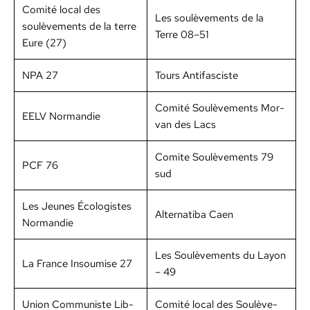
Comité local des
Les soulève­ments de la
soulève­ments de la terre
Terre 08–51
Eure (27)
NPA 27
Tours Antifas­ciste
Comité Soulève­ments Mor­
EELV Nor­mandie
van des Lacs
Comite Soulève­ments 79
PCF 76
sud
Les Jeunes Écol­o­gistes
Alter­nat­i­ba Caen
Nor­mandie
Les Soulève­ments du Lay­on
La France Insoumise 27
– 49
Union Com­mu­niste Lib­
Comité local des Soulève­