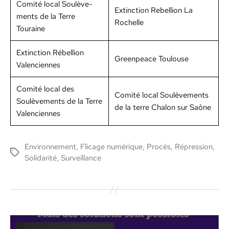
Comité local Soulève­
Extinc­tion Rebel­lion La
ments de la Terre
Rochelle
Touraine
Extinc­tion Rébel­lion
Green­peace Toulouse
Valen­ci­ennes
Comité local des
Comité local Soulève­ments
Soulève­ments de la Terre
de la terre Chalon sur Saône
Valen­ci­ennes
Environnement
,
Flicage numérique
,
Procès
,
Répression
,
Étiquettes
Solidarité
,
Surveillance