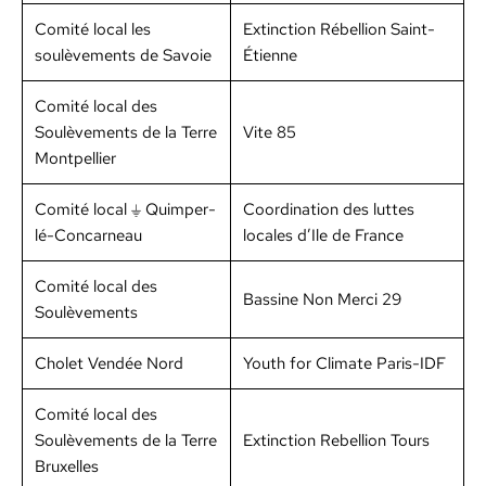
Comité local les
Extinc­tion Rébel­lion Saint-
soulève­ments de Savoie
Éti­enne
Comité local des
Soulève­ments de la Terre
Vite 85
Mont­pel­li­er
Comité local ⏚ Quim­per­
Coor­di­na­tion des luttes
lé-Con­car­neau
locales d’Ile de France
Comité local des
Bas­sine Non Mer­ci 29
Soulève­ments
Cho­let Vendée Nord
Youth for Cli­mate Paris-IDF
Comité local des
Soulève­ments de la Terre
Extinc­tion Rebel­lion Tours
Brux­elles