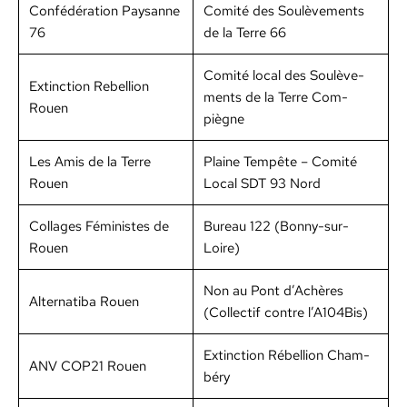
Con­fédéra­tion Paysanne
Comité des Soulève­ments
76
de la Terre 66
Comité local des Soulève­
Extinc­tion Rebel­lion
ments de la Terre Com­
Rouen
piègne
Les Amis de la Terre
Plaine Tem­pête – Comité
Rouen
Local SDT 93 Nord
Col­lages Fémin­istes de
Bureau 122 (Bon­ny-sur-
Rouen
Loire)
Non au Pont d’Achères
Alter­nat­i­ba Rouen
(Col­lec­tif con­tre l’A104Bis)
Extinc­tion Rébel­lion Cham­
ANV COP21 Rouen
béry