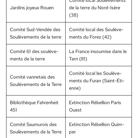
Comité local Soulève­ments
Jardins joyeux Rouen
de la terre du Nord-Isère
(38)
Comité Sud-Vendée des
Comité local des Soulève­
Soulève­ments de la terre
ments du Forez (42)
Comité 61 des soulève­
La France insoumise dans le
ments de la terre
Tarn (81)
Comité local les Soulève­
Comité van­netais des
ments du Furan (Saint-Éti­
Soulève­ments de la Terre
enne)
Bib­lio­thèque Fahren­heit
Extinc­tion Rébel­lion Paris
451
Ouest
Comité Saumurois des
Extinc­tion Rébel­lion Quim­
Soulève­ments de la Terre
per