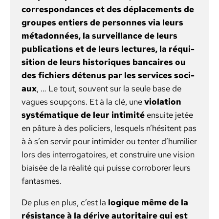
cor­re­spon­dances et des déplace­ments de
groupes entiers de per­son­nes via leurs
méta­don­nées, la sur­veil­lance de leurs
pub­li­ca­tions et de leurs lec­tures, la réqui­
si­tion de leurs his­toriques ban­caires ou
des fichiers détenus par les ser­vices soci­
aux
, … Le tout, sou­vent sur la seule base de
vagues soupçons. Et à la clé, une
vio­la­tion
sys­té­ma­tique de leur intim­ité
ensuite jetée
en pâture à des policiers, lesquels n’hésitent pas
à à s’en servir pour intimider ou ten­ter d’humilier
lors des inter­roga­toires, et con­stru­ire une vision
biaisée de la réal­ité qui puisse cor­ro­bor­er leurs
fan­tasmes.
De plus en plus, c’est la
logique même de la
résis­tance à la dérive autori­taire qui est