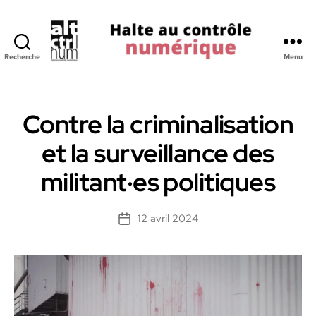
Recherche
Menu
Halte
au
Controle
Numerique
Contre la criminalisation
et la surveillance des
militant·es politiques
12 avril 2024
Date
de
l’article