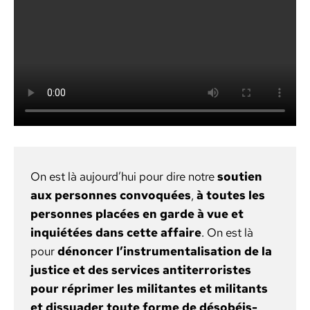
On est là aujourd’hui pour dire notre
sou­tien
aux per­son­nes con­vo­quées
,
à toutes les
per­son­nes placées en garde à vue et
inquiétées dans cette affaire
. On est là
pour
dénon­cer l’instrumentalisation de la
jus­tice et des ser­vices antiter­ror­istes
pour réprimer les mil­i­tantes et mil­i­tants
et dis­suad­er toute forme de désobéis­