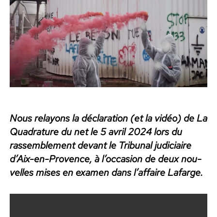
Nous relayons la déc­la­ra­tion (et la vidéo) de La
Quad­ra­ture du net le 5 avril 2024 lors du
rassem­ble­ment devant le Tri­bunal judi­ci­aire
d’Aix-en-Provence, à l’occasion de deux nou­
velles mis­es en exa­m­en dans l’affaire Lafarge.