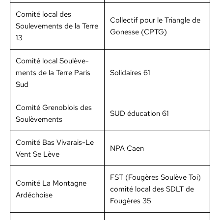
Comité local des
Col­lec­tif pour le Tri­an­gle de
Souleve­ments de la Terre
Gonesse (CPTG)
13
Comité local Soulève­
ments de la Terre Paris
Sol­idaires 61
Sud
Comité Grenoblois des
SUD édu­ca­tion 61
Soulève­ments
Comité Bas Vivarais-Le
NPA Caen
Vent Se Lève
FST (Fougères Soulève Toi)
Comité La Mon­tagne
comité local des SDLT de
Ardé­choise
Fougères 35