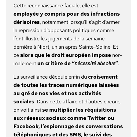
Cette recon­nais­sance faciale, elle est
employée y com­pris pour des infrac­tions
dérisoires
, notam­ment lorsqu’il s’agit d’armer
la répres­sion d’opposants poli­tiques comme
l’ont illus­tré les juge­ments de la semaine
dernière à Niort, un an après Sainte-Soline. Et
ce
alors que le droit européen impose
nor­
male­ment
un critère de “
néces­sité absolue
”
.
La sur­veil­lance découle enfin du
croise­ment
de toutes les traces numériques lais­sées
au gré de nos vies et nos activ­ités
sociales
. Dans cette affaire et d’autres encore,
on voit ain­si
se mul­ti­pli­er les réqui­si­tions
aux réseaux soci­aux comme Twit­ter ou
Face­book, l’espionnage des con­ver­sa­tions
télé­phoniques et des SMS, le suivi des