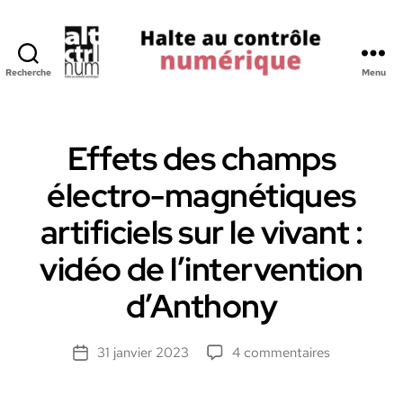
Recherche
Menu
Halte
au
Controle
Numerique
Effets des champs
électro-magnétiques
artificiels sur le vivant :
vidéo de l’intervention
d’Anthony
sur
31 janvier 2023
4 commentaires
Date
Effets
de
des
l’article