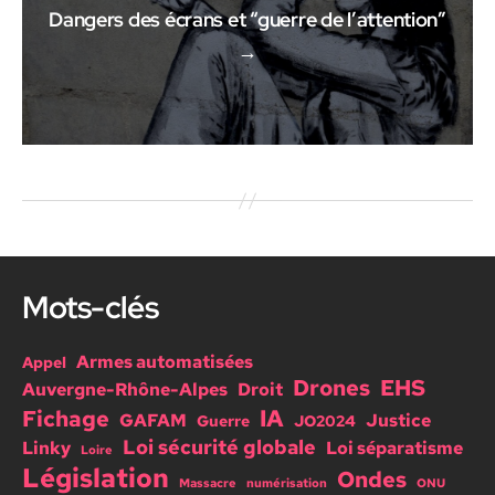
Dangers des écrans et “guerre de l’attention”
→
Mots-clés
Armes automatisées
Appel
Drones
EHS
Auvergne-Rhône-Alpes
Droit
IA
Fichage
GAFAM
Justice
Guerre
JO2024
Loi sécurité globale
Linky
Loi séparatisme
Loire
Législation
Ondes
Massacre
numérisation
ONU