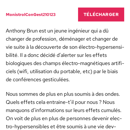
TÉLÉCHARG­ER
MonistrolConGest210123
Antho­ny Brun est un jeune ingénieur qui a dû
chang­er de pro­fes­sion, démé­nag­er et chang­er de
vie suite à la décou­verte de son élec­tro-hyper­sen­si­
bil­ité. Il a donc décidé d’alert­er sur les effets
biologiques des champs élec­tro-mag­né­tiques arti­fi­
ciels (wifi, util­i­sa­tion du portable, etc) par le biais
de con­férences ges­tic­ulées.
Nous sommes de plus en plus soumis à des ondes.
Quels effets cela entraine-t’il pour nous ? Nous
man­quons d’in­for­ma­tions sur leurs effets cumulés.
On voit de plus en plus de per­son­nes devenir elec­
tro-hyper­sen­si­bles et être soumis à une vie dev­