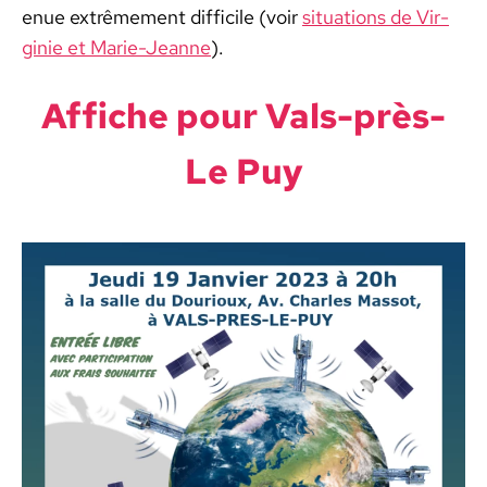
enue extrême­ment dif­fi­cile (voir
sit­u­a­tions de Vir­
ginie et Marie-Jeanne
).
Affiche pour Vals-près-
Le Puy