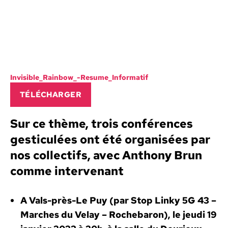
Invis­i­ble_Rain­bow_-Resume_In­for­matif
TÉLÉCHARG­ER
Sur ce thème, trois con­férences
ges­tic­ulées ont été organ­isées par
nos col­lec­tifs, avec Antho­ny Brun
comme inter­venant
A Vals-près-Le Puy (par Stop Linky 5G 43 –
March­es du Velay – Rochebaron), le jeu­di 19