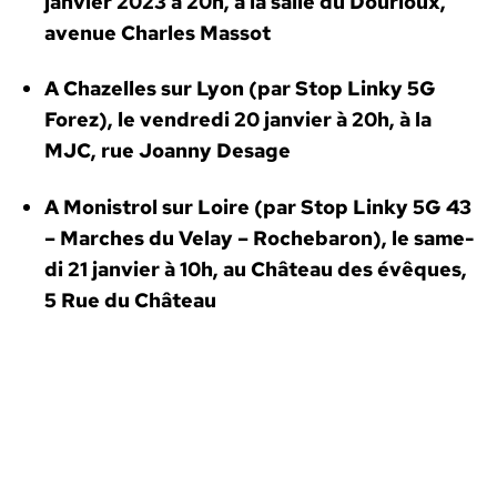
jan­vi­er 2023 à 20h, à la salle du Dou­ri­oux,
avenue Charles Mas­sot
A Chazelles sur Lyon (par Stop Linky 5G
Forez), le ven­dre­di 20 jan­vi­er à 20h, à la
MJC, rue Joan­ny Desage
A Monistrol sur Loire (par
Stop Linky 5G 43
– March­es du Velay – Rochebaron)
, le same­
di 21 jan­vi­er à 10h, au Château des évêques,
5 Rue du Château