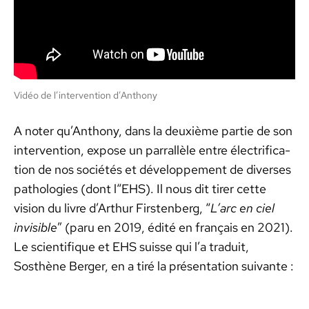
Vidéo de l’in­ter­ven­tion d’An­tho­ny
A not­er qu’An­tho­ny, dans la deux­ième par­tie de son
inter­ven­tion, expose un par­ral­lèle entre élec­tri­fi­ca­
tion de nos sociétés et développe­ment de divers­es
patholo­gies (dont l“EHS). Il nous dit tir­er cette
vision du livre d’Arthur Firsten­berg, “
L’arc en ciel
invis­i­ble
” (paru en 2019, édité en français en 2021).
Le sci­en­tifique et EHS suisse qui l’a traduit,
Sosthène Berg­er, en a tiré la présen­ta­tion suiv­ante :