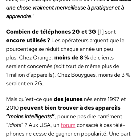
une chose vrai­ment mer­veilleuse à pra­ti­quer et à
appren­dre
.”
Com­bi­en de télé­phones 2G et 3G
[1] sont
encore util­isés ?
Les opéra­teurs arguent que le
pour­cent­age se réduit chaque année un peu
plus. Chez Orange,
moins de 8 %
de clients
seraient con­cernés (soit tout de même plus de
1 mil­lion d’appareils). Chez Bouygues, moins de 3 %
seraient en 2G…
Mais qu’est-ce que
des jeunes
nés entre 1997 et
2010
peu­vent bien trou­ver à des appareils
“
moins intel­li­gents
”
, pour ne pas dire car­ré­ment
“
idiots
” ? Aux USA, un
forum
con­sacré à ces télé­
phones ne cesse de gag­n­er en pop­u­lar­ité. Une part