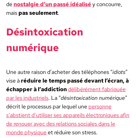
de
nos­tal­gie d’un passé idéal­isé
y con­courre,
mais
pas seule­ment
.
Dés­in­tox­i­ca­tion
numérique
Une autre rai­son d’acheter des télé­phones “
idiots
”
vise à
réduire le temps passé devant l’écran, à
échap­per à l’ad­dic­tion
délibéré­ment fab­riquée
par les indus­triels
. La “
dés­in­tox­i­ca­tion numérique
”
décrit le proces­sus par lequel une
per­son­ne
s’abstient d’utiliser ses appareils élec­tron­iques afin
de renouer avec des rela­tions sociales dans le
monde physique
et réduire son stress.