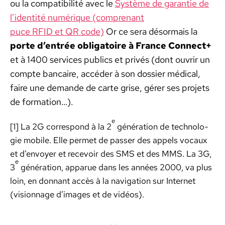
ou la com­pat­i­bil­ité avec le
Sys­tème de garantie de
l’identité numérique (com­prenant
puce RFID et QR code)
Or ce sera désor­mais la
porte d’en­trée oblig­a­toire à France Con­nect+
et à 1400 ser­vices publics et privés (dont ouvrir un
compte ban­caire, accéder à son dossier médi­cal,
faire une demande de carte grise, gér­er ses pro­jets
de for­ma­tion…).
e
[1] La 2G cor­re­spond à la 2
généra­tion de tech­nolo­
gie mobile. Elle per­met de pass­er des appels vocaux
et d’envoyer et recevoir des SMS et des MMS. La 3G,
e
3
généra­tion, apparue dans les années 2000, va plus
loin, en don­nant accès à la nav­i­ga­tion sur Inter­net
(vision­nage d’images et de vidéos).