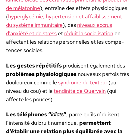
de méla­to­nine
), entraîne des effets phys­i­ologiques
(
hyper­gly­cémie, hyper­ten­sion et affaib­lisse­ment
du sys­tème immu­ni­taire
), des
niveaux accrus
d’anxiété et de stress
et
réduit la social­i­sa­tion
en
affec­tant les rela­tions per­son­nelles et les com­pé­
tences sociales.
Les gestes répéti­tifs
pro­duisent égale­ment des
prob­lèmes phys­i­ologiques
nou­veaux par­fois très
douloureux comme le
syn­drome du tex­teur
(au
niveau du cou) et la
ten­di­nite de Quer­vain
(qui
affecte les pouces).
Les télé­phones “
idiots
”
, parce qu’ils réduisent
l’intensité du bruit numérique,
per­me­t­tent
d’établir une rela­tion plus équili­brée avec la