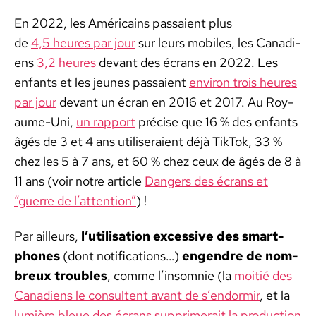
En 2022, les Améri­cains pas­saient plus
de
4,5 heures par jour
sur leurs mobiles, les Cana­di­
ens
3,2 heures
devant des écrans en 2022. Les
enfants et les jeunes pas­saient
env­i­ron trois heures
par jour
devant un écran en 2016 et 2017. Au Roy­
aume-Uni,
un rap­port
pré­cise que 16 % des enfants
âgés de 3 et 4 ans utilis­eraient déjà Tik­Tok, 33 %
chez les 5 à 7 ans, et 60 % chez ceux de âgés de 8 à
11 ans (voir notre arti­cle
Dan­gers des écrans et
“guerre de l’at­ten­tion”
) !
Par ailleurs,
l’utilisation exces­sive des smart­
phones
(dont noti­fi­ca­tions…)
engen­dre de nom­
breux trou­bles
, comme l’insomnie (la
moitié des
Cana­di­ens le con­sul­tent avant de s’endormir
, et la
lumière bleue des écrans sup­primerait la pro­duc­tion