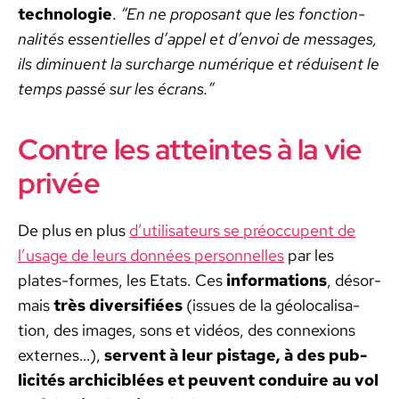
tech­nolo­gie
.
“En ne pro­posant que les fonc­tion­
nal­ités essen­tielles d’appel et d’envoi de mes­sages,
ils dimin­u­ent la sur­charge numérique et réduisent le
temps passé sur les écrans.”
Contre les atteintes à la vie
privée
De plus en plus
d’utilisateurs se préoc­cu­pent de
l’usage de leurs don­nées per­son­nelles
par les
plates-formes, les Etats. Ces
infor­ma­tions
, désor­
mais
très diver­si­fiées
(issues de la géolo­cal­i­sa­
tion, des images, sons et vidéos, des con­nex­ions
externes…),
ser­vent à leur pistage, à des pub­
lic­ités archi­ci­blées et peu­vent con­duire au vol