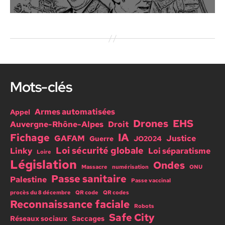
Mots-clés
Armes automatisées
Appel
Drones
EHS
Auvergne-Rhône-Alpes
Droit
IA
Fichage
GAFAM
Justice
Guerre
JO2024
Loi sécurité globale
Linky
Loi séparatisme
Loire
Législation
Ondes
Massacre
numérisation
ONU
Passe sanitaire
Palestine
Passe vaccinal
procès du 8 décembre
QR code
QR codes
Reconnaissance faciale
Robots
Safe City
Réseaux sociaux
Saccages