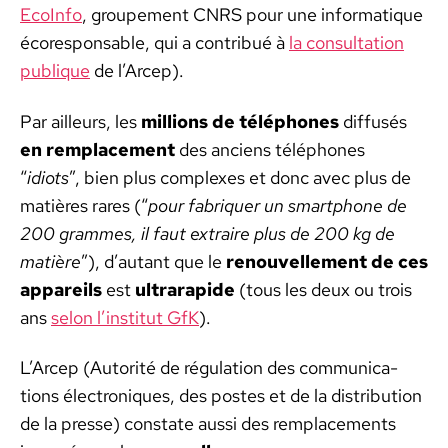
EcoIn­fo
, groupe­ment CNRS pour une infor­ma­tique
écore­spon­s­able, qui a con­tribué à
la con­sul­ta­tion
publique
de l’Arcep).
Par ailleurs, les
mil­lions de télé­phones
dif­fusés
en rem­place­ment
des anciens télé­phones
“
idiots
”, bien plus com­plex­es et donc avec plus de
matières rares (“
pour fab­ri­quer un smart­phone de
200 grammes, il faut extraire plus de 200 kg de
matière
”), d’au­tant que le
renou­velle­ment de ces
appareils
est
ultra­ra­pi­de
(tous les deux ou trois
ans
selon l’institut GfK
).
L’Arcep (Autorité de régu­la­tion des com­mu­ni­ca­
tions élec­tron­iques, des postes et de la dis­tri­b­u­tion
de la presse) con­state aus­si des rem­place­ments