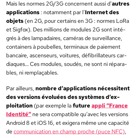
Mais les normes 2G/3G con­cer­nent aus­si d’
autres
appli­ca­tions
: notam­ment par l’
Inter­net des
objets
(en 2G, pour cer­tains en 3G : normes LoRa
et Sig­fox). Des mil­lions de mod­ules 2G sont inté­
grés à des lam­padaires, caméras de sur­veil­lance,
con­tain­ers à poubelles, ter­minaux de paiement
ban­caire, ascenseurs, voitures, défib­ril­la­teurs car­
diaques… Ces mod­ules, soudés, ne sont ni répara­
bles, ni rem­plaçables.
Par ailleurs,
nom­bre d’ap­pli­ca­tions néces­si­tent
des ver­sions évoluées des sys­tèmes d’ex­
ploita­tion
(par exem­ple la
future
appli “France
Iden­tité”
ne sera com­pat­i­ble qu’avec les ver­sions
Android 8 et iOS 16, et exig­era même une capac­ité
de
com­mu­ni­ca­tion en champ proche (puce NFC)
,