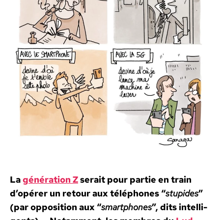
La
généra­tion Z
serait pour par­tie en train
d’opér­er un retour aux télé­phones “
stu­pides
”
(par oppo­si­tion aux “
smart­phones
”, dits intel­li­