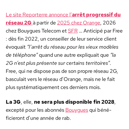
Le site Reporterre annonce l’
arrêt pro­gres­sif du
réseau 2G
à par­tir de
2025 chez Orange
, 2026
chez Bouygues Tele­com et
SFR
… Anticipé par Free
: dès fin 2022, un con­seiller de leur ser­vice client
évo­quait
“l’arrêt du réseau pour les vieux mod­èles
de télé­phone”
quand une autre expli­quait que
“la
2G n’est plus présente sur cer­tains ter­ri­toires”
.
Free, qui ne dis­pose pas de son pro­pre réseau 2G,
bas­cu­lait vers le réseau d’Orange, mais ne le fait
plus sys­té­ma­tique­ment ces derniers mois.
La 3G
, elle,
ne sera plus disponible fin 2028
,
excep­té pour les abon­nés
Bouygues
qui béné­
ficieront d’une année de rab.