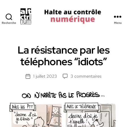
Recherche
Menu
Halte
au
Controle
Numerique
La résistance par les
téléphones “idiots”
sur
1 juillet 2023
3 commentaires
Date
La
de
résistance
l’article
par
les
téléphones
“idiots”