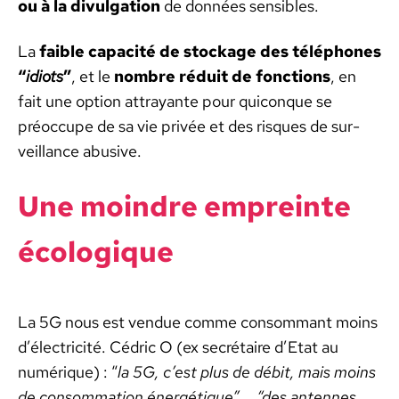
ou à la divul­ga­tion
de don­nées sen­si­bles.
La
faible capac­ité de stock­age des télé­phones
“
idiots
”
, et le
nom­bre réduit de fonc­tions
, en
fait une option attrayante pour quiconque se
préoc­cupe de sa vie privée et des risques de sur­
veil­lance abu­sive.
Une moin­dre empreinte
écologique
La 5G nous est ven­due comme con­som­mant moins
d’électricité. Cédric O (ex secré­taire d’E­tat au
numérique) : “
la 5G, c’est plus de débit, mais moins
de con­som­ma­tion énergé­tique” … “des antennes