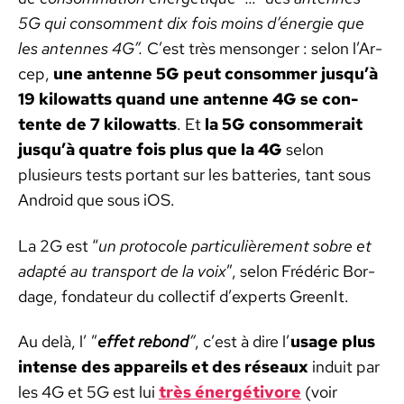
5G qui con­som­ment dix fois moins d’énergie que
les antennes 4G”.
C’est très men­songer : selon l’Ar­
cep,
une antenne 5G peut con­som­mer jusqu’à
19 kilo­watts quand une antenne 4G se con­
tente de 7 kilo­watts
. Et
la 5G con­som­merait
jusqu’à qua­tre fois plus que la 4G
selon
plusieurs tests por­tant sur les bat­ter­ies, tant sous
Android que sous iOS.
La 2G est “
un pro­to­cole par­ti­c­ulière­ment sobre et
adap­té au trans­port de la voix
”, selon Frédéric Bor­
dage, fon­da­teur du col­lec­tif d’ex­perts Green­It.
Au delà, l’ ”
effet rebond
”
, c’est à dire l’
usage plus
intense des appareils et des réseaux
induit par
les 4G et 5G est lui
très énergé­ti­vore
(voir