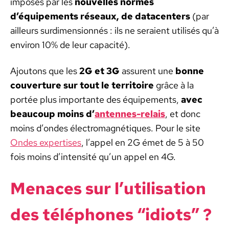
imposés par les
nou­velles normes
d’équipements réseaux, de dat­a­cen­ters
(par
ailleurs sur­di­men­sion­nés : ils ne seraient util­isés qu’à
env­i­ron 10% de leur capac­ité).
Ajou­tons que les
2G et 3G
assurent une
bonne
cou­ver­ture sur tout le ter­ri­toire
grâce à la
portée plus impor­tante des équipements,
avec
beau­coup moins d’
antennes-relais
, et donc
moins d’on­des élec­tro­mag­né­tiques. Pour le site
Ondes exper­tis­es
, l’ap­pel en 2G émet de 5 à 50
fois moins d’intensité qu’un appel en 4G​.
Men­aces sur l’u­til­i­sa­tion
des télé­phones “idiots” ?