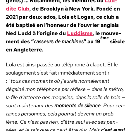
gents) … Notam­ment, les mem­bres du
Lud­
dite Club
, de Brook­lyn à New York. Fondé en
2021 par deux ados, Lola et Logan, ce club a
été bap­tisé en l’hon­neur de l’ou­vri­er anglais
Ned Ludd à l’o­rig­ine du
Lud­disme
, le mou­ve­
ème
ment des “
casseurs de machines
” au 19
siè­cle
en Angleterre.
Lola est ain­si passée au télé­phone à clapet. Et le
soulage­ment s’est fait immé­di­ate­ment sen­tir
: “
tous ces moments où j’au­rais nor­male­ment
dégainé mon télé­phone par réflexe — dans le métro,
la file d’at­tente des mag­a­sins, dans la salle de bain —
sont main­tenant des
moments de silence
. Pour cer­
taines per­son­nes, cela pour­rait devenir un prob­
lème. Ce n’est pas rien, d’être seul avec ses pen­
sées, et je sais que ça peut être dur. Mais
c’est aus­si