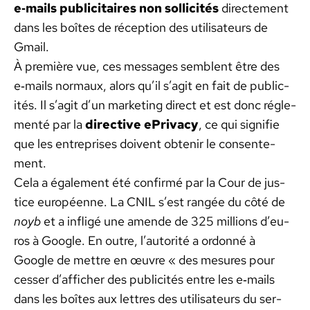
e‑mails pub­lic­i­taires non sol­lic­ités
directe­ment
dans les boîtes de récep­tion des util­isa­teurs de
Gmail.
À pre­mière vue, ces mes­sages sem­blent être des
e‑mails nor­maux, alors qu’il s’ag­it en fait de pub­lic­
ités. Il s’ag­it d’un mar­ket­ing direct et est donc régle­
men­té par la
direc­tive ePri­va­cy
, ce qui sig­ni­fie
que les entre­pris­es doivent obtenir le con­sen­te­
ment.
Cela a égale­ment été con­fir­mé par la Cour de jus­
tice européenne. La CNIL s’est rangée du côté de
noyb
et a infligé une amende de 325 mil­lions d’eu­
ros à Google. En out­re, l’au­torité a ordon­né à
Google de met­tre en œuvre « des mesures pour
cess­er d’af­fich­er des pub­lic­ités entre les e‑mails
dans les boîtes aux let­tres des util­isa­teurs du ser­