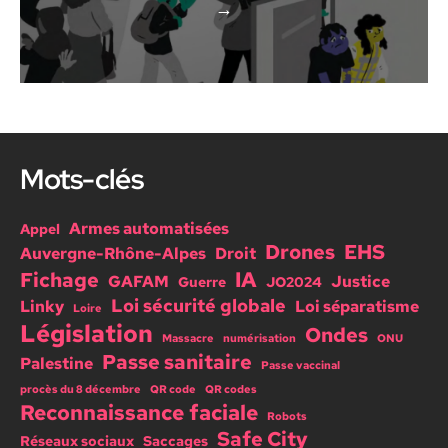
→
Mots-clés
Armes automatisées
Appel
Drones
EHS
Auvergne-Rhône-Alpes
Droit
IA
Fichage
GAFAM
Justice
Guerre
JO2024
Loi sécurité globale
Linky
Loi séparatisme
Loire
Législation
Ondes
Massacre
numérisation
ONU
Passe sanitaire
Palestine
Passe vaccinal
procès du 8 décembre
QR code
QR codes
Reconnaissance faciale
Robots
Safe City
Réseaux sociaux
Saccages