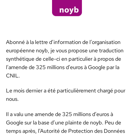
Abon­né à la let­tre d’in­for­ma­tion de l’or­gan­i­sa­tion
européenne noyb, je vous pro­pose une tra­duc­tion
syn­thé­tique de celle-ci en par­ti­c­uli­er à pro­pos de
l’a­mende de 325 mil­lions d’eu­ros à Google par la
CNIL.
Le mois dernier a été par­ti­c­ulière­ment chargé pour
nous.
Il a valu une amende de 325 mil­lions d’eu­ros à
Google sur la base d’une plainte de noyb. Peu de
temps après, l’Au­torité de Pro­tec­tion des Don­nées