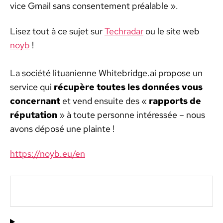
vice Gmail sans con­sen­te­ment préal­able ».
Lisez tout à ce sujet sur
Techradar
ou le site web
noyb
!
La société litu­ani­enne Whitebridge.ai pro­pose un
ser­vice qui
récupère toutes les don­nées vous
con­cer­nant
et vend ensuite des «
rap­ports de
répu­ta­tion
» à toute per­son­ne intéressée – nous
avons déposé une plainte !
https://noyb.eu/en