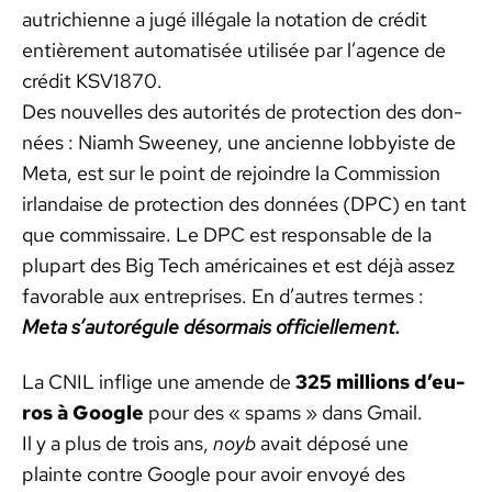
autrichi­enne a jugé illé­gale la nota­tion de crédit
entière­ment automa­tisée util­isée par l’a­gence de
crédit KSV1870.
Des nou­velles des autorités de pro­tec­tion des don­
nées : Niamh Sweeney, une anci­enne lob­by­iste de
Meta, est sur le point de rejoin­dre la Com­mis­sion
irlandaise de pro­tec­tion des don­nées (DPC) en tant
que com­mis­saire. Le DPC est respon­s­able de la
plu­part des Big Tech améri­caines et est déjà assez
favor­able aux entre­pris­es. En d’autres ter­mes :
Meta s’au­torégule désor­mais offi­cielle­ment.
La CNIL inflige une amende de
325 mil­lions d’eu­
ros à Google
pour des « spams » dans Gmail.
Il y a plus de trois ans,
noyb
avait déposé une
plainte con­tre Google pour avoir envoyé des