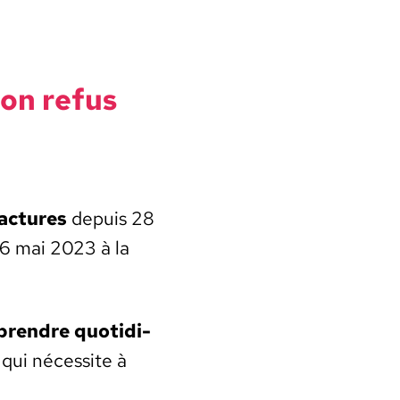
son refus
ac­tures
depuis 28
6 mai 2023 à la
ren­dre quo­ti­di­
 qui néces­site à