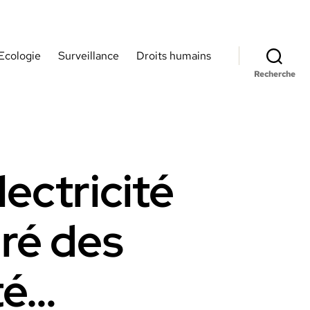
Ecologie
Surveillance
Droits humains
Recherche
lectricité
gré des
té…