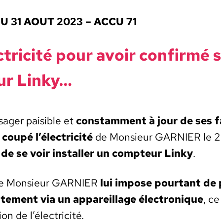
 31 AOUT 2023 – ACCU 71
ctricité pour avoir con­fir­mé 
ur Linky…
ager pais­i­ble et
con­stam­ment à jour de ses f
coupé l’électricité
de Mon­sieur GARNIER le 2
 de se voir installer un comp­teur Linky
.
e Mon­sieur GARNIER
lui impose pour­tant de p
te­ment via un appareil­lage élec­tron­ique
, ce
ion de l’électricité.