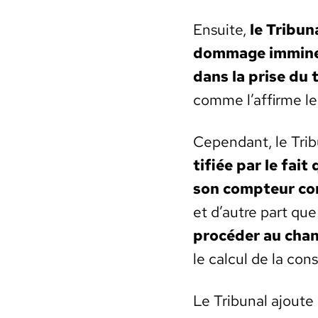
Ensuite,
le Tri­bun
dom­mage immi­nen
dans la prise du 
comme l’affirme le c
Cepen­dant, le Tri­
ti­fiée par le fa
son comp­teur con
et d’autre part qu
procéder au cha
le cal­cul de la con­
Le Tri­bunal ajoute