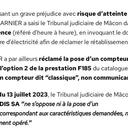
­sant un grave préju­dice avec
risque d’atteinte
ARNIER a saisi le Tri­bunal judi­ci­aire de Mâcon 
ence
(référé d’heure à heure), en invo­quant le 
e d’électricité afin de réclamer le rétab­lisse­me
a par ailleurs
réclamé la pose d’un comp­teur 
 l’option 2 de la presta­tion F185
du cat­a­logue
n comp­teur dit “clas­sique”, non com­mu­ni­ca
u 13 juil­let 2023
, le Tri­bunal judi­ci­aire de Mâ
DIS SA “
ne s’oppose ni à la pose d’un
or­re­spon­dant aux car­ac­téris­tiques demandées, n
ment opéré.
”