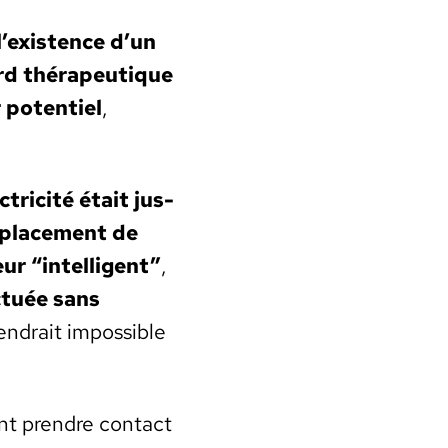
l’existence d’un
rd thérapeu­tique
 poten­tiel
,
ctricité était jus­
­place­ment de
 “intel­li­gent”
,
c­tuée sans
endrait impos­si­ble
t pren­dre con­tact