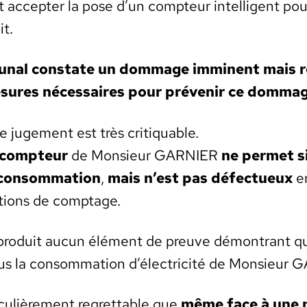
ccepter la pose d’un comp­teur intel­li­gent pour 
it.
­bunal con­state un dom­mage immi­nent mais 
esures néces­saires pour prévenir ce dom­ma
e juge­ment est très cri­ti­quable.
 comp­teur
de Mon­sieur GARNIER
ne per­met s
 con­som­ma­tion
,
mais n’est pas défectueux
en
c­tions de comp­tage.
té pro­duit aucun élé­ment de preuve démon­trant 
plus la con­som­ma­tion d’électricité de Mon­sieur
i­c­ulière­ment regret­table que
même face à une m