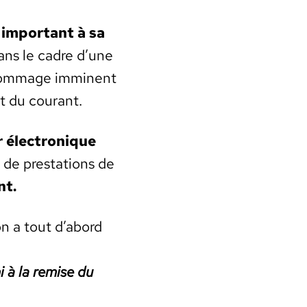
 impor­tant à sa
dans le cadre d’une
dom­mage immi­nent
nt du courant.
élec­tron­ique
 de presta­tions de
nt.
con a tout d’abord
i à la remise du