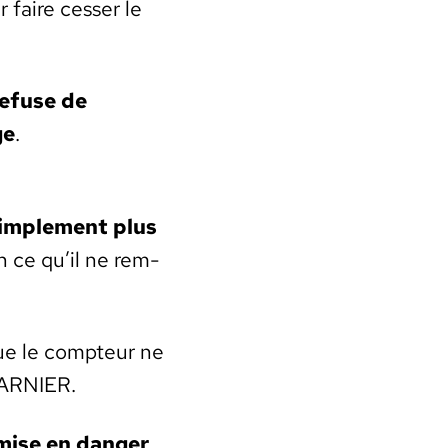
faire cess­er le
refuse de
ge
.
im­ple­ment plus
 ce qu’il ne rem­
que le comp­teur ne
 GARNIER.
ise en dan­ger