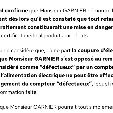
al con­firme
que Mon­sieur GARNIER démon­tre
t dès lors qu’il est con­staté que tout reta
traite­ment con­stituerait une mise en dan­ger
er­ti­fi­cat médi­cal pro­duit aux débats.
bunal con­sid­ère que, d’une part
la coupure d’éle
it que Mon­sieur GARNIER s’est opposé au rem
­sid­éré comme “défectueux” par un comp­teur
e
l’alimentation élec­trique ne peut être effe
nge­ment du comp­teur “défectueux”
, lequel r
som­ma­tion faite.
 que Mon­sieur GARNIER pour­rait tout sim­ple­men