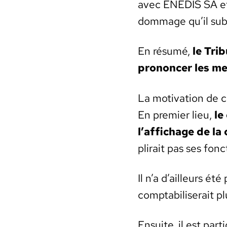
avec ENEDIS SA et a
dom­mage qu’il sub
En résumé,
le Tri
pronon­cer les m
La moti­va­tion de c
En pre­mier lieu,
le
l’affichage de la
pli­rait pas ses fon
Il n’a d’ailleurs é
compt­abilis­erait 
Ensuite, il est par­t