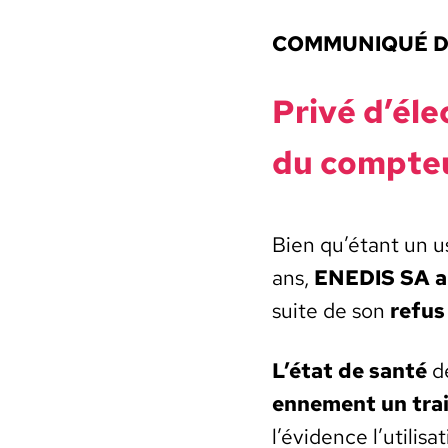
COMMUNIQUÉ DU
Privé d’éle
du comp­te
Bien qu’étant un us
ans,
ENEDIS SA a 
suite de son
refus
L’état de san­té
d
en­nement un trai
l’évidence l’utilisat