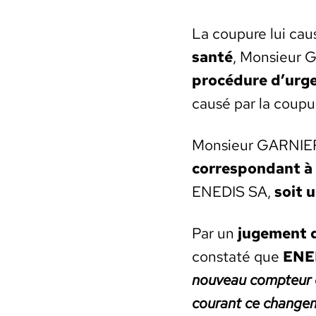
La coupure lui cau
san­té
, Mon­sieur G
procé­dure d’urg
causé par la coupur
Mon­sieur GARNIER 
cor­re­spon­dant à
ENEDIS SA,
soit u
Par un
juge­ment d
con­staté que
ENE
nou­veau comp­teur c
courant ce change­