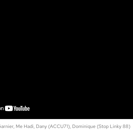
 Gar­nier, Me Hadi, Dany (ACCU71), Dominique (Stop Linky 88)