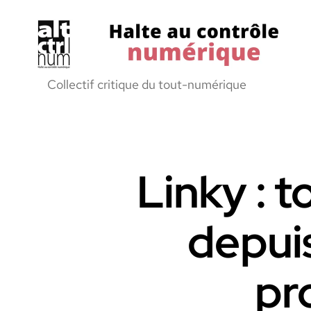
Halte
Collectif critique du tout-numérique
au
Controle
Numerique
Linky : t
depuis
pr