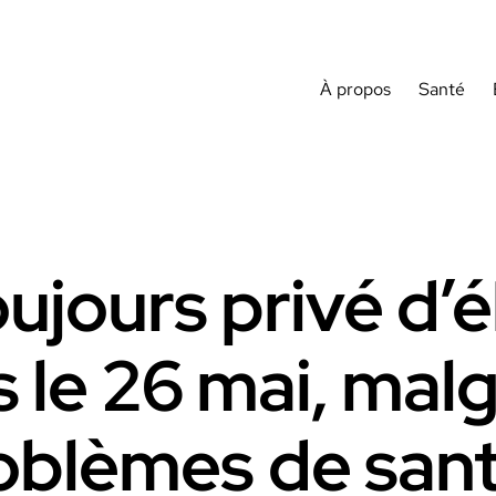
À propos
Santé
oujours privé d’é
 le 26 mai, mal
oblèmes de san