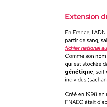
Extension du
En France, l’ADN r
par­tir de sang, s
fichi­er nation­al
Comme son nom l’i
qui est stock­ée 
géné­tique
, soi
indi­vidus (sacha
Créé en 1998 en ré
FNAEG était d’abor