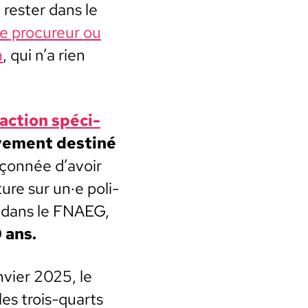
 rester dans le
e pro­cureur ou
n
, qui n’a rien
ac­tion spé­ci­
ve­ment des­tiné
pçon­née d’avoir
ure sur un·e poli­
e dans le FNAEG,
 ans.
­vi­er 2025, le
les trois-quarts