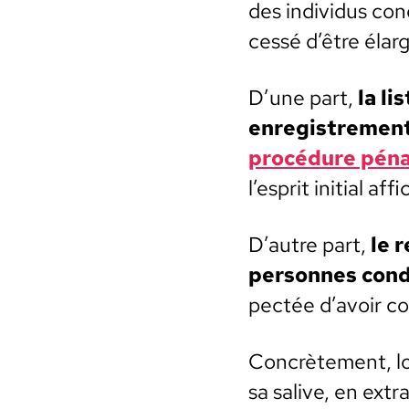
des indi­vidus con
cessé d’être élar­g
D’une part,
la li
enreg­istrement
procé­dure pén
l’esprit ini­tial a
D’autre part,
le 
per­son­nes con
pec­tée d’avoir c
Con­crète­ment, l
sa salive, en extr