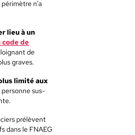
n périmètre n’a
er lieu à un
u code de
’éloignant de
 plus graves.
lus lim­ité aux
 per­son­ne sus­
nte.
iciers prélèvent
­tifs dans le FNAEG