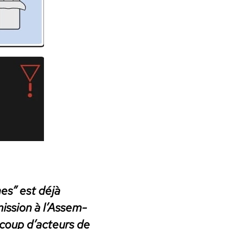
imes” est déjà
is­sion à l’Assem­
­coup d’ac­teurs de