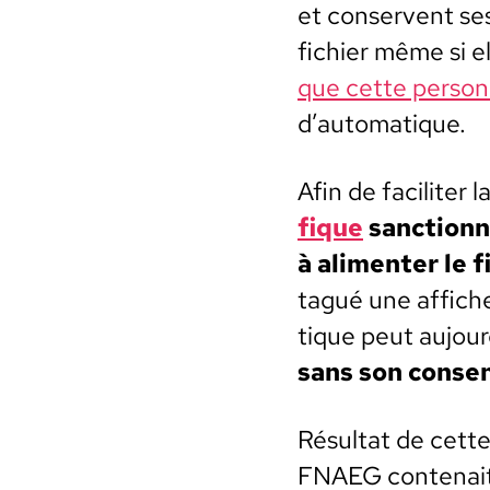
et con­ser­vent s
fichi­er même si el
que cette per­son
d’automatique.
Afin de faciliter l
fique
sanc­tion­
à ali­menter le fi
tagué une affiche
tique peut aujour
sans son con­sen
Résul­tat de cette
FNAEG con­te­nai