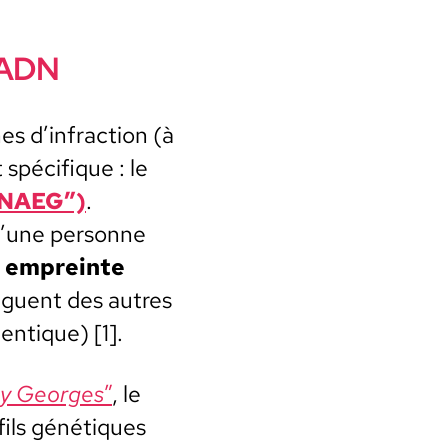
l’ADN
nes d’infraction (à
pé­ci­fique : le
FNAEG”)
.
’une per­son­ne
n
empreinte
inguent des autres
n­tique) [1].
y Georges
”
, le
fils géné­tiques