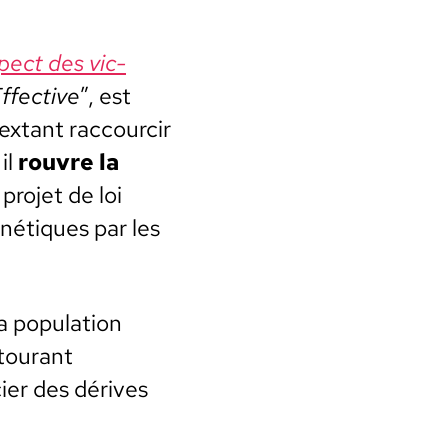
espect des vic­
ffec­tive
”, est
x­tant rac­cour­cir
il
rou­vre la
 pro­jet de loi
né­tiques par les
 pop­u­la­tion
ntourant
i­er des dérives