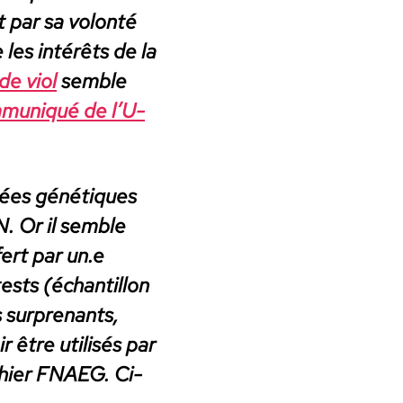
 par sa volon­té
 les intérêts de la
de viol
sem­ble
mu­niqué de l’U­
n­nées géné­tiques
N. Or il sem­ble
fert par un.e
sts (échan­til­lon
s sur­prenants,
 être util­isés par
chi­er FNAEG. Ci-