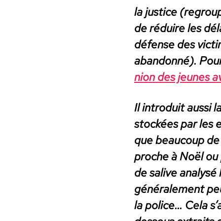
la jus­tice (regro
de réduire les dél
défense des vic­t
aban­don­né). Pour 
nion des jeunes av
Il intro­duit aus­si
stock­ées par les 
que beau­coup de pa
proche à Noël ou p
de salive analysé 
générale­ment peu f
la police… Cela s’