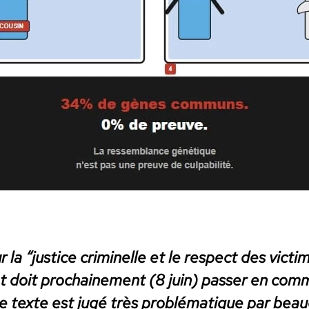
ur la “jus­tice crim­inelle et le respect des vic­t
 doit prochaine­ment (8 juin) pass­er en com­m
 texte est jugé très prob­lé­ma­tique par beau