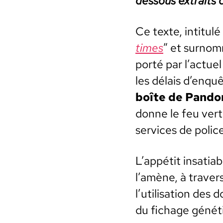
dessous extraits 
Ce texte, inti­t­ulé
times
” et surnom
porté par l’actuel 
les délais d’enquê
boîte de Pan­do
donne le feu vert 
ser­vices de police
L’appétit insa­tia
l’amène, à tra­ver
l’utilisation des 
du fichage géné­t