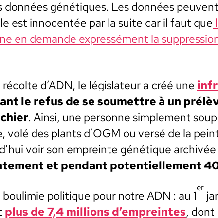
es don­nées géné­tiques. Les don­nées peu­vent
le est inno­cen­tée par la suite car il faut que
l
­ne en demande expressé­ment la sup­pres­sio
a récolte d’ADN, le lég­is­la­teur a créé une
infr
nant le refus de se soumet­tre à un prélè
chi­er
. Ain­si, une per­son­ne sim­ple­ment sou
, volé des plants d’OGM ou ver­sé de la pein­t
d’hui voir son empreinte géné­tique archivé
­te­ment et pen­dant poten­tielle­ment 40
er
 boulim­ie poli­tique pour notre ADN : au 1
jan
t
plus de 7,4 mil­lions d’empreintes
, dont 