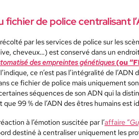
 fichier de police centralisant 
écolté par les ser­vices de police sur les scè
alive, cheveux…) est con­servé dans un endroit s
 automa­tisé des empreintes géné­tiques
(ou “
ndique, ce n’est pas l’intégralité de l’ADN d
dans ce fichi­er de police mais unique­ment so
t cer­taines séquences de son ADN qui la dis­t
nt que 99 % de l’ADN des êtres humains est ide
ac­tion à l’émotion sus­citée par l’
affaire “
Gu
d des­tiné à cen­tralis­er unique­ment les pro­