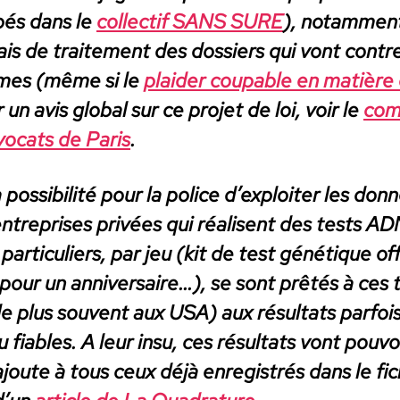
upés dans le
col­lec­tif SANS SURE
), notam­ment
ais de traite­ment des dossiers qui vont con­tre
imes (même si le
plaider coupable en matière 
un avis glob­al sur ce pro­jet de loi, voir le
com­
o­cats de Paris
.
 la pos­si­bil­ité pour la police d’ex­ploiter les do
entre­pris­es privées qui réalisent des tests AD
r­ti­c­uliers, par jeu (kit de test géné­tique of
our un anniver­saire…), se sont prêtés à ces te
le plus sou­vent aux USA) aux résul­tats par­foi
iables. A leur insu, ces résul­tats vont pou­voir
a­joute à tous ceux déjà enreg­istrés dans le fi