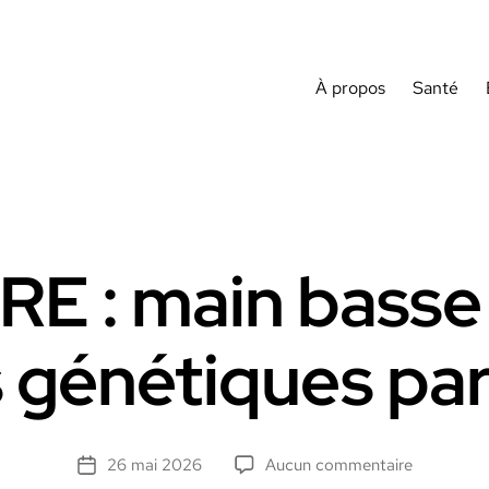
À propos
Santé
RE : main basse 
génétiques par 
sur
26 mai 2026
Aucun commentaire
Date
Loi