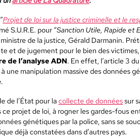
d’un
arti­cle de La Quad­ra­ture
.
 “
Pro­jet de loi sur la jus­tice crim­inelle et le r
­mé S.U.R.E. pour “
Sanc­tion Utile, Rapi­de et E
min­istre de la jus­tice, Gérald Dar­manin. Pré­te
te et de juge­ment pour le bien des vic­times, 
re de l’analyse ADN
. En effet, l’article 3 du
à une manip­u­la­tion mas­sive des don­nées gé
.
ble de l’État pour la
col­lecte de don­nées
sur sa
s ce pro­jet de loi, à rogn­er les gardes-fous e
don­nées géné­tiques par la police, sans se souc
ique déjà con­statées dans d’autres pays.