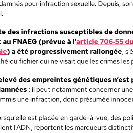
­damnés pour infrac­tion sex­uelle. Depuis, so
i.
ste des infrac­tions sus­cep­ti­bles de don­n
 au FNAEG (prévue à l’
arti­cle 706‑55 d
ale
) a été pro­gres­sive­ment ral­longée
, s
ffiché du fichi­er qui ne visait que les crimes les
relevé des empreintes géné­tiques n’est p
­damnées
; il peut notam­ment con­cern­er une
om­mis une infrac­tion, donc pré­sumée inno­ce
orsqu’elle est placée en garde-à-vue, des pol
aient l’ADN, repor­tent les mar­queurs dis­tinc