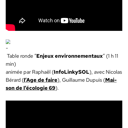
Table ronde “
Enjeux envi­ron­nemen­taux
” (1 h 11
min)
ani­mée par Raphaël (
InfoLinkySOL
), avec Nico­las
Bérard (
l’Age de faire
), Guil­laume Dupuis (
Mai­
son de l’écologie 69
).