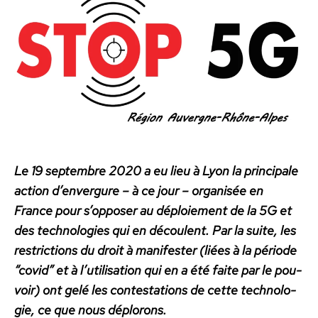
très
grosse
action
à
Lyon
contre
la
5G
et
son
monde
Le 19 sep­tem­bre 2020 a eu lieu à Lyon la prin­ci­pale
action d’en­ver­gure – à ce jour – organ­isée en
France pour s’opposer au déploiement de la 5G et
des tech­nolo­gies qui en découlent. Par la suite, les
restric­tions du droit à man­i­fester (liées à la péri­ode
“covid” et à l’u­til­i­sa­tion qui en a été faite par le pou­
voir) ont gelé les con­tes­ta­tions de cette tech­nolo­
gie, ce que nous déplorons.