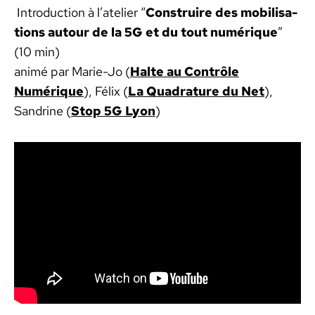
Intro­duc­tion à l’atelier “
Con­stru­ire des mobil­i­sa­
tions autour de la 5G et du tout numérique
”
(10 min)
ani­mé par Marie-Jo (
Halte au Con­trôle
Numérique
), Félix (
La Quad­ra­ture du Net
),
San­drine (
Stop 5G Lyon
)