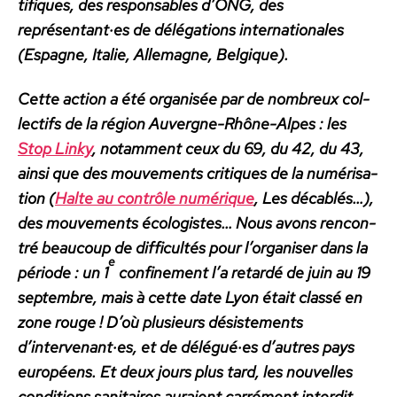
tifiques, des respon­s­ables d’ONG, des
représentant·es de délé­ga­tions inter­na­tionales
(Espagne, Ital­ie, Alle­magne, Bel­gique).
Cette action a été organ­isée par de nom­breux col­
lec­tifs de la région Auvergne-Rhône-Alpes : les
Stop Linky
, notam­ment ceux du 69, du 42, du 43,
ain­si que des mou­ve­ments cri­tiques de la numéri­sa­
tion (
Halte au con­trôle numérique
, Les déca­blés…),
des mou­ve­ments écol­o­gistes…
Nous avons ren­con­
tré beau­coup de dif­fi­cultés pour l’or­gan­is­er dans la
e
péri­ode : un 1
con­fine­ment l’a retardé de juin au 19
sep­tem­bre, mais à cette date Lyon était classé en
zone rouge ! D’où plusieurs désis­te­ments
d’intervenant·es, et de délégué·es d’autres pays
européens.
Et deux jours plus tard, les nou­velles
con­di­tions san­i­taires auraient car­ré­ment inter­dit