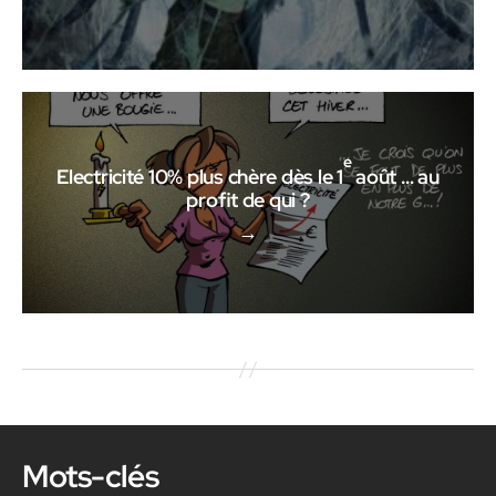
e
Electricité 10% plus chère dès le 1
août … au
profit de qui ?
→
Mots-clés