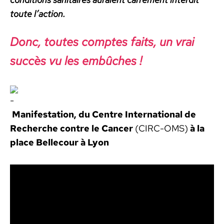
toute l’ac­tion.
Donc, toutes comptes faits, un vrai
suc­cès vu les embûch­es !
Man­i­fes­ta­tion, du Cen­tre Inter­na­tion­al de
Recherche con­tre le Can­cer
(CIRC-OMS)
à la
place Bel­le­cour
à Lyon