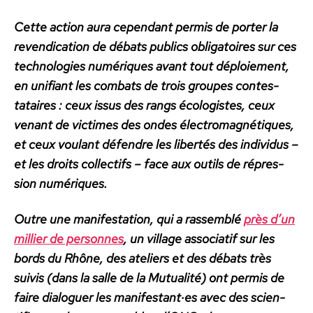
Cette action aura cepen­dant per­mis de porter
la
reven­di­ca­tion de débats publics oblig­a­toires sur ces
tech­nolo­gies numériques avant tout déploiement,
en unifi­ant les com­bats de trois groupes con­tes­
tataires : ceux issus des rangs écol­o­gistes, ceux
venant de vic­times des ondes élec­tro­mag­né­tiques,
et ceux voulant défendre les lib­ertés des indi­vidus –
et les droits col­lec­tifs – face aux out­ils de répres­
sion numériques.
Out­re une man­i­fes­ta­tion, qui a rassem­blé
près d’un
mil­li­er de per­son­nes
, un vil­lage asso­ci­atif sur les
bor­ds du Rhône, des ate­liers et des débats très
suiv­is (dans la salle de la Mutu­al­ité) ont per­mis de
faire dia­loguer les manifestant·es avec des sci­en­