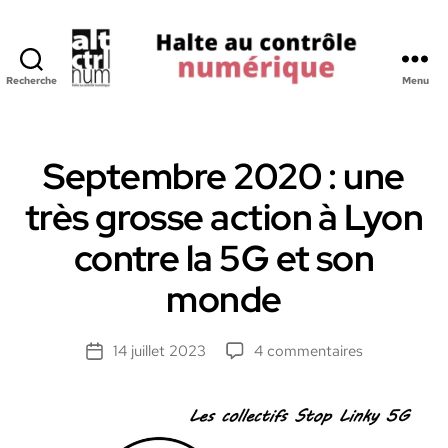
Recherche
Menu
Halte
au
Controle
Numerique
Septembre 2020 : une
très grosse action à Lyon
contre la 5G et son
monde
sur
14 juillet 2023
4 commentaires
Date
Septembre
de
2020
l’article
:
une