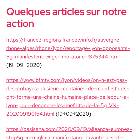
Quelques articles sur notre
action
https://france3-regions.francetvinfo.fr/auvergne-
rhone-alpes/rhone/lyon/reportage-lyon-opposants-
5g-manifestent-exiger-moratoire-1875344.html
(19÷09÷2020)
https://www.bfmtv.com/lyon/videos/on-n-est-pas-
des-cobayes-plusieurs-centaines-de-manifestants-
ont-forme-une-chaine-humaine-place-bellecour-a-
lyon-pour-denoncer-les-mefaits-de-la-5g_VN-
202009190154.html
(19÷09÷2020)
https://oasisana.com/2020/09/19/alleanza-europea-
stop5g-in-migliaia-manifestano-davanti-la-sede-