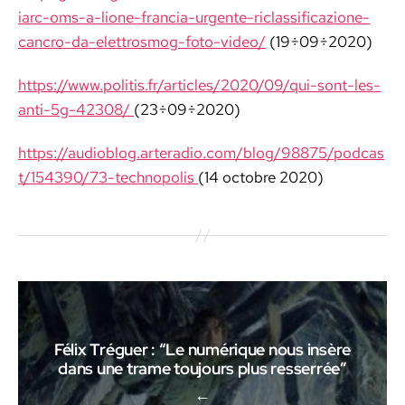
iarc-oms-a-lione-francia-urgente-riclassificazione-
cancro-da-elettrosmog-foto-video/
(19÷09÷2020)
https://www.politis.fr/articles/2020/09/qui-sont-les-
anti-5g-42308/
(23÷09÷2020)
https://audioblog.arteradio.com/blog/98875/podcas
t/154390/73-technopolis
(14 octo­bre 2020)
Félix Tréguer : “Le numérique nous insère
dans une trame toujours plus resserrée”
←