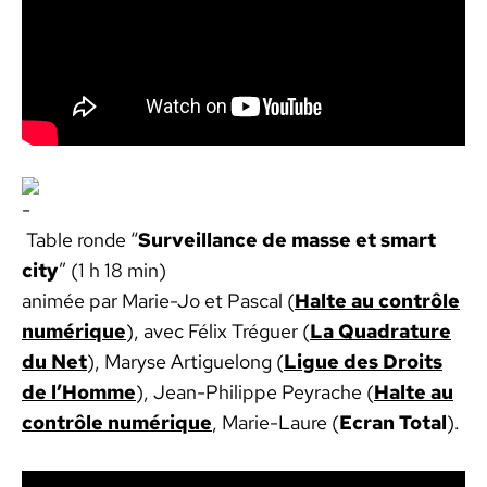
Table ronde “
Sur­veil­lance de masse et smart
city
” (1 h 18 min)
ani­mée par Marie-Jo et Pas­cal (
Halte au con­trôle
numérique
), avec Félix Tréguer (
La Quad­ra­ture
du Net
), Maryse Artigue­long (
Ligue des Droits
de l’Homme
), Jean-Philippe Peyrache (
Halte au
con­trôle numérique
, Marie-Lau­re (
Ecran Total
).