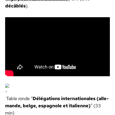
décâblés
).
Table ronde “
Délé­ga­tions inter­na­tionales
(alle­
mande, belge, espag­nole et ital­i­enne)
” (33
min)