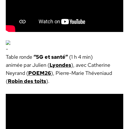
Table ronde
“5G et san­té”
(1 h 4 min)
ani­mée par Julien (
Lyon­des
), avec Cather­ine
Neyrand (
POEM26
), Pierre-Marie Théve­ni­aud
(
Robin des toits
).