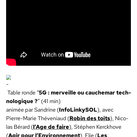
Table ronde “
5G : mer­veille ou cauchemar tech­
nologique ?
” (41 min)
ani­mée par San­drine (
InfoLinkySOL
), avec
Pierre-Marie Théve­ni­aud (
Robin des toits
), Nico­
las Bérard (
l’Age de faire
), Stéphen Ker­ck­hove
(
Agir pour l’Environnement
), Elie (
Les