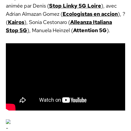
ani­mée par Denis (
Stop Linky 5G Loire
), avec
Adri­an Almazan Gomez (
Ecol­o­gis­tas en accion
), ?
(
Kairos
), Sonia Ces­tonaro (
Allean­za Ital­iana
Stop 5G
), Manuela Heinzel (
Atten­tion 5G
).