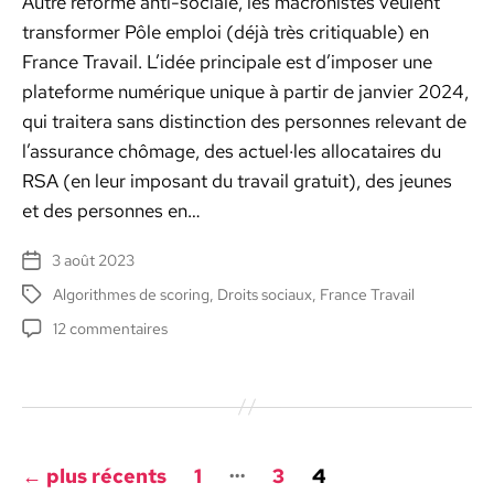
Autre réforme anti-sociale, les macro­nistes veu­lent
trans­former Pôle emploi (déjà très cri­ti­quable) en
France Tra­vail. L’idée prin­ci­pale est d’im­pos­er une
plate­forme numérique unique à par­tir de jan­vi­er 2024,
qui trait­era sans dis­tinc­tion des per­son­nes rel­e­vant de
l’assur­ance chô­mage, des actuel·les allo­cataires du
RSA (en leur imposant du tra­vail gra­tu­it), des jeunes
et des per­son­nes en…
3 août 2023
Date
de
Algorithmes de scoring
,
Droits sociaux
,
France Travail
Étiquettes
l’article
sur
12 commentaires
Précaires
sous
plateforme
:
la
Pagination
grande
…
←
plus récents
1
3
4
arnaque