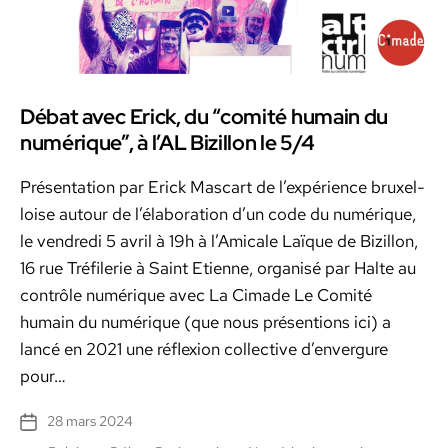
Débat avec Erick, du “comité humain du
numérique”, à l’AL Bizillon le 5/4
Présen­ta­tion par Erick Mas­cart de l’ex­péri­ence brux­el­
loise autour de l’élab­o­ra­tion d’un code du numérique,
le ven­dre­di 5 avril à 19h à l’Am­i­cale Laïque de Bizil­lon,
16 rue Tré­fi­lerie à Saint Eti­enne, organ­isé par Halte au
con­trôle numérique avec La Cimade Le Comité
humain du numérique (que nous présen­tions ici) a
lancé en 2021 une réflex­ion col­lec­tive d’en­ver­gure
pour…
28 mars 2024
Date
de