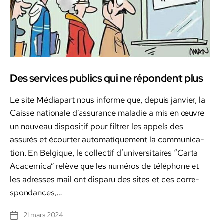
Des services publics qui ne répondent plus
Le site Médi­a­part nous informe que, depuis jan­vi­er, la
Caisse nationale d’assurance mal­adie a mis en œuvre
un nou­veau dis­posi­tif pour fil­tr­er les appels des
assurés et écourter automa­tique­ment la com­mu­ni­ca­
tion. En Bel­gique, le col­lec­tif d’u­ni­ver­si­taires “Car­ta
Aca­d­e­m­i­ca” relève que les numéros de télé­phone et
les adress­es mail ont dis­paru des sites et des cor­re­
spon­dances,…
21 mars 2024
Date