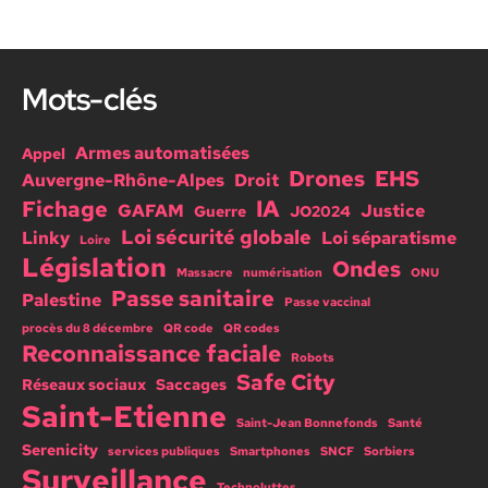
des
de
publications
France
Travail
!
Mots-clés
Armes automatisées
Appel
Drones
EHS
Auvergne-Rhône-Alpes
Droit
IA
Fichage
GAFAM
Justice
Guerre
JO2024
Loi sécurité globale
Linky
Loi séparatisme
Loire
Législation
Ondes
Massacre
numérisation
ONU
Passe sanitaire
Palestine
Passe vaccinal
procès du 8 décembre
QR code
QR codes
Reconnaissance faciale
Robots
Safe City
Réseaux sociaux
Saccages
Saint-Etienne
Saint-Jean Bonnefonds
Santé
Serenicity
services publiques
Smartphones
SNCF
Sorbiers
Surveillance
Technoluttes