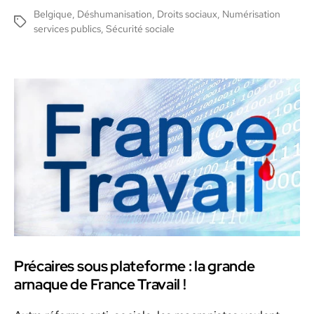
de
Belgique
,
Déshumanisation
,
Droits sociaux
,
Numérisation
Étiquettes
l’article
services publics
,
Sécurité sociale
Précaires sous plateforme : la grande
arnaque de France Travail !