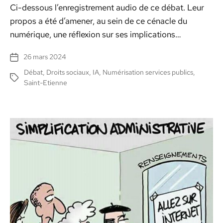
Ci-dessous l’en­reg­istrement audio de ce débat. Leur
pro­pos a été d’amen­er, au sein de ce céna­cle du
numérique, une réflex­ion sur ses impli­ca­tions…
26 mars 2024
Date
de
Débat
,
Droits sociaux
,
IA
,
Numérisation services publics
,
Étiquettes
l’article
Saint-Etienne