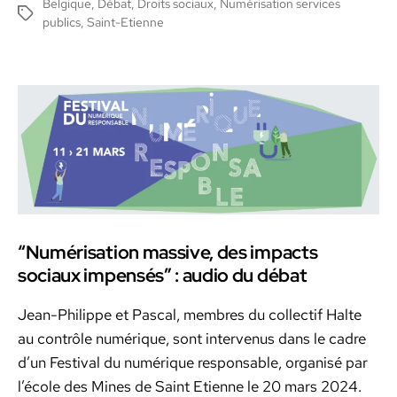
Belgique
,
Débat
,
Droits sociaux
,
Numérisation services
Étiquettes
l’article
publics
,
Saint-Etienne
“Numérisation massive, des impacts
sociaux impensés” : audio du débat
Jean-Philippe et Pas­cal, mem­bres du col­lec­tif Halte
au con­trôle numérique, sont inter­venus dans le cadre
d’un Fes­ti­val du numérique respon­s­able, organ­isé par
l’é­cole des Mines de Saint Eti­enne le 20 mars 2024.