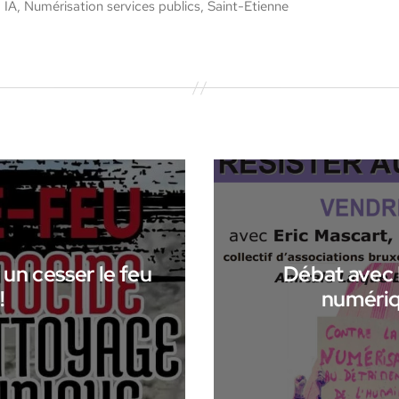
,
IA
,
Numérisation services publics
,
Saint-Etienne
 un cesser le feu
Débat avec 
!
numériqu