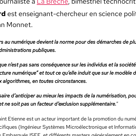
ur­nal­iste à
La Brèche
, bimestriel tech­n­o­cri­
rd
est enseignant-chercheur en sci­ence poli­
an Mon­net.
ours au numérique devient la norme pour des démarch­es de pl
min­is­tra­tions publiques.
ue n’est pas sans con­séquence sur les indi­vidus et la sociét
ac­ture numérique” et tout ce qu’elle induit que sur le mod­èle 
 algo­rithmes, en toutes cir­con­stances.
­saire d’anticiper au mieux les impacts de la numéri­sa­tion, po
et ne soit pas un fac­teur d’exclusion sup­plé­men­taire.
”
int Eti­enne est un acteur impor­tant de la pro­mo­tion du num
­ci­fiques (Ingénieur Sys­tèmes Microélec­tron­ique et Infor­ma­
s Embar­qués ISEE, et dif­férents mas­ters générale­ment en c