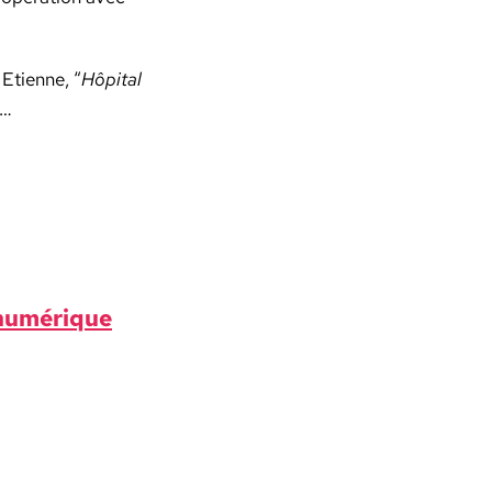
Eti­enne, “
Hôpi­tal
l…
 numérique