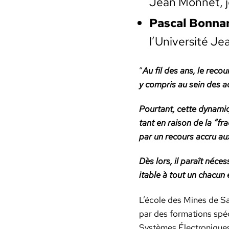
Jean Mon­net, jo
Pas­cal Bon­na
l’Université Je
“
Au fil des ans, le rec
y com­pris au sein des ad
Pour­tant, cette dynamiq
tant en rai­son de la “fr
par un recours accru aux
Dès lors, il paraît néces
itable à tout un cha­cun 
L’é­cole des Mines de Sa
par des for­ma­tions spé
Sys­tèmes Élec­tron­ique