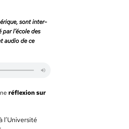
érique, sont inter­
é par l’é­cole des
nt audio de ce
 une
réflex­ion sur
à l’Université