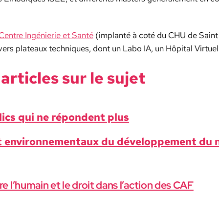
Cen­tre Ingénierie et San­té
(implan­té à coté du CHU de Saint 
vers plateaux tech­niques, dont un Labo IA, un Hôpi­tal Virtue
rti­cles sur le sujet
lics qui ne répon­dent plus
et envi­ron­nemen­taux du développe­ment du
 l’humain et le droit dans l’action des CAF