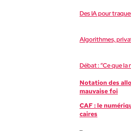
Des IA pour traquer
Algorithmes, privat
Débat : “Ce que la 
Nota­tion des allo
mau­vaise foi
CAF : le numériqu
caires