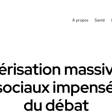
À propos
Santé
risation massiv
sociaux impensés
du débat