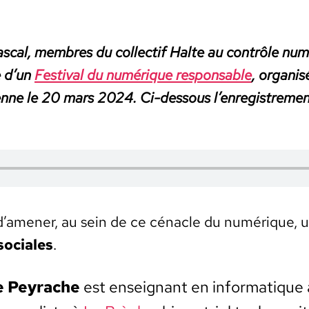
­cal, mem­bres du col­lec­tif Halte au con­trôle num
e d’un
Fes­ti­val du numérique respon­s­able
, organ­is
enne le 20 mars 2024. Ci-dessous l’en­reg­istreme
 d’amen­er, au sein de ce céna­cle du numérique,
 sociales
.
e Peyrache
est enseignant en infor­ma­tique 