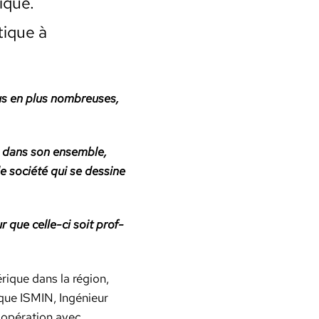
tique.
tique à
us en plus nom­breuses,
é dans son ensem­ble,
de société qui se des­sine
ur que celle-ci soit prof­
érique dans la région,
tique ISMIN, Ingénieur
oopéra­tion avec