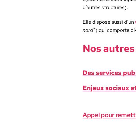
d’autres struc­tures).
Elle dis­pose aus­si d’un
nord
”) qui com­porte di
Nos autres a
Des ser­vices pub
Enjeux soci­aux 
Appel pour remettre