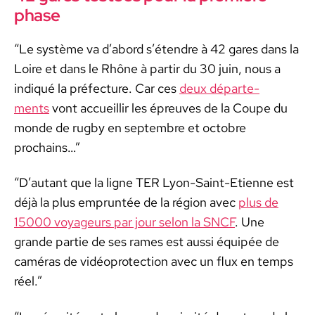
phase
“Le sys­tème va d’abord s’é­ten­dre à 42 gares dans la
Loire et dans le Rhône à par­tir du 30 juin, nous a
indiqué la pré­fec­ture. Car ces
deux départe­
ments
vont accueil­lir les épreuves de la Coupe du
monde de rug­by en sep­tem­bre et octo­bre
prochains…”
“D’au­tant que la ligne TER Lyon-Saint-Eti­enne est
déjà la plus emprun­tée de la région avec
plus de
15000 voyageurs par jour selon la SNCF
. Une
grande par­tie de ses rames est aus­si équipée de
caméras de vidéo­pro­tec­tion avec un flux en temps
réel.”