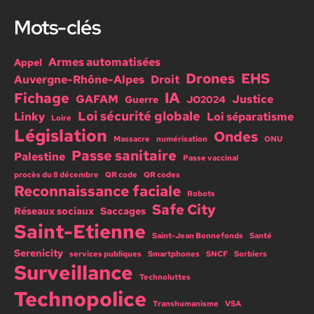
Mots-clés
Armes automatisées
Appel
Drones
EHS
Auvergne-Rhône-Alpes
Droit
IA
Fichage
GAFAM
Justice
Guerre
JO2024
Loi sécurité globale
Linky
Loi séparatisme
Loire
Législation
Ondes
Massacre
numérisation
ONU
Passe sanitaire
Palestine
Passe vaccinal
procès du 8 décembre
QR code
QR codes
Reconnaissance faciale
Robots
Safe City
Réseaux sociaux
Saccages
Saint-Etienne
Saint-Jean Bonnefonds
Santé
Serenicity
services publiques
Smartphones
SNCF
Sorbiers
Surveillance
Technoluttes
Technopolice
Transhumanisme
VSA