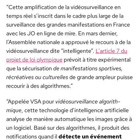
“Cette ampli­fi­ca­tion de la vidéo­sur­veil­lance en
temps réel s’in­scrit dans le cadre plus large de la
sur­veil­lance des grandes man­i­fes­ta­tions en France
avec les JO en ligne de mire. En mars dernier,
l’Assemblée nationale a approu­vé le recours à de la
vidéo­sur­veil­lance dite “intel­li­gente”.
L’article 7 du
pro­jet de loi olympique
prévoit à titre expéri­men­tal
que la sécuri­sa­tion
de man­i­fes­ta­tions sportives,
récréa­tives ou cul­turelles
de grande ampleur puisse
recourir à des algo­rithmes.”
“Appelée VSA pour
vidéo­sur­veil­lance algo­rith­
mique
, cette tech­nolo­gie d’in­tel­li­gence arti­fi­cielle
analyse de manière automa­tique les images grâce à
un logi­ciel. Basé sur des algo­rithmes, il pro­duit des
noti­fi­ca­tions quand il
détecte un événe­ment