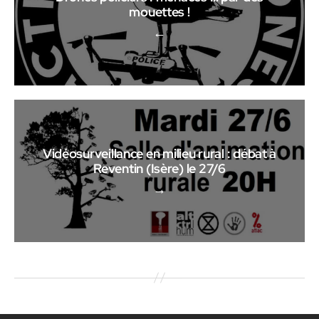
mouettes !
←
Vidéosurveillance en milieu rural : débat à
Reventin (Isère) le 27/6
→