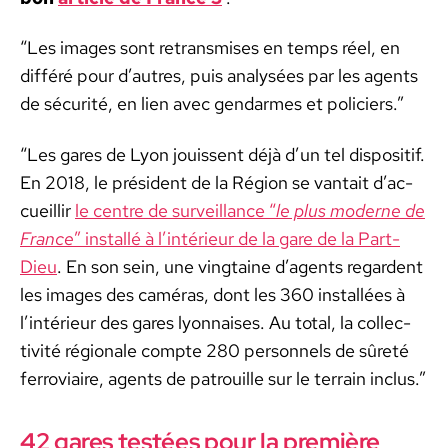
“Les images sont retrans­mis­es en temps réel, en
dif­féré pour d’autres, puis analysées par les agents
de sécu­rité, en lien avec gen­darmes et policiers.”
“Les gares de Lyon jouis­sent déjà d’un tel dis­posi­tif.
En 2018, le prési­dent de la Région se van­tait d’ac­
cueil­lir
le cen­tre de sur­veil­lance “
le plus mod­erne de
France
” instal­lé à l’in­térieur de la gare de la Part-
Dieu
. En son sein, une ving­taine d’a­gents regar­dent
les images des caméras, dont les 360 instal­lées à
l’in­térieur des gares lyon­nais­es. Au total, la col­lec­
tiv­ité régionale compte 280 per­son­nels de sûreté
fer­rovi­aire, agents de patrouille sur le ter­rain inclus.”
42 gares testées pour la première