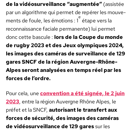
de la vidéo­sur­veil­lance “aug­men­tée”
(assistée
par un algo­rithme qui per­met de repér­er les mou­ve­
e
ments de foule, les émo­tions : 1
étape vers la
recon­nais­sance faciale per­ma­nente) lui per­met
donc cette bas­cule :
lors de la Coupe du monde
de rug­by 2023 et des Jeux olympiques 2024,
les images des caméras de sur­veil­lance de 129
gares SNCF de la région Auvergne-Rhône-
Alpes seront analysées en temps réel par les
forces de l’or­dre.
Pour cela, une
con­ven­tion a été signée, le 2 juin
2023
, entre la région Auvergne Rhône Alpes, le
préfet et la SNCF,
autorisant le trans­fert aux
forces de sécu­rité, des images des caméras
de vidéo­sur­veil­lance de 129 gares
sur les