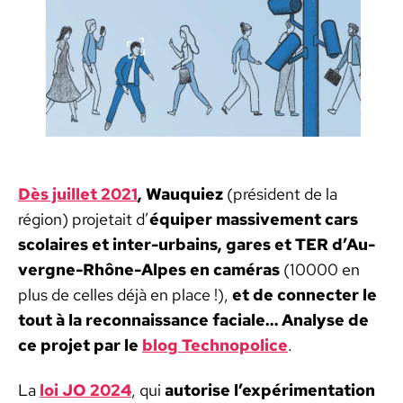
gares
d’Auvergne-
Rhône-
Alpes
Dès juil­let 2021
, Wauquiez
(prési­dent de la
région) pro­je­tait d’
équiper mas­sive­ment cars
sco­laires et inter-urbains, gares et TER d’Au­
vergne-Rhône-Alpes en caméras
(10000 en
plus de celles déjà en place !),
et de con­necter le
tout à la recon­nais­sance faciale… Analyse de
ce pro­jet par le
blog Tech­nop­o­lice
.
La
loi JO 2024
, qui
autorise l’ex­péri­men­ta­tion