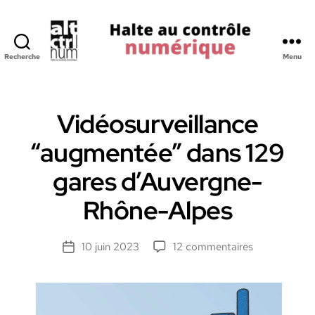
Recherche
Menu
Halte
au
Controle
Numerique
Vidéosurveillance
“augmentée” dans 129
gares d’Auvergne-
Rhône-Alpes
sur
10 juin 2023
12 commentaires
Date
Vidéosurveill
de
“augmentée”
l’article
dans
129