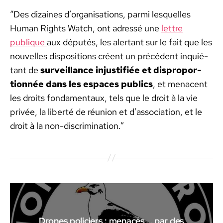
“Des dizaines d’organisations, par­mi lesquelles
Human Rights Watch, ont adressé une
let­tre
publique
aux députés, les aler­tant sur le fait que les
nou­velles dis­po­si­tions créent un précé­dent inquié­
tant de
sur­veil­lance injus­ti­fiée et dis­pro­por­
tion­née dans les espaces publics
, et men­a­cent
les droits fon­da­men­taux, tels que le droit à la vie
privée, la lib­erté de réu­nion et d’as­so­ci­a­tion, et le
droit à la non-dis­crim­i­na­tion.”
Drones policiers : menacés … par des