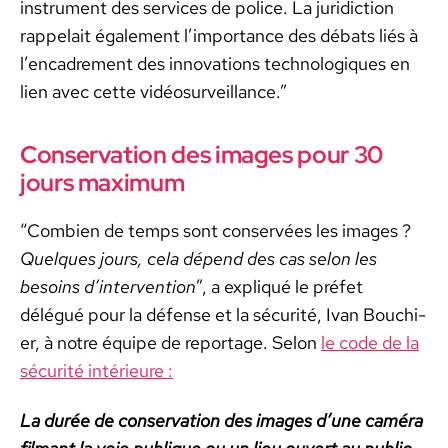
instru­ment des ser­vices de police. La juri­dic­tion
rap­pelait égale­ment l’im­por­tance des débats liés à
l’encadrement des inno­va­tions tech­nologiques en
lien avec cette vidéo­sur­veil­lance.”
Conservation des images pour 30
jours maximum
“Com­bi­en de temps sont con­servées les images ?
Quelques jours, cela dépend des cas selon les
besoins d’in­ter­ven­tion
”, a expliqué le préfet
délégué pour la défense et la sécu­rité, Ivan Bouch­i­
er, à notre équipe de reportage. Selon
le code de la
sécu­rité intérieure :
La durée de con­ser­va­tion des images d’une caméra