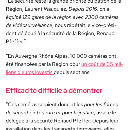
“La sécu­rité reste la grande pri­or­ité du patron de la
Région, Lau­rent Wauquiez.
Depuis 2016, on a
équipé 129 gares de la région avec 2300 caméras
de vidéo­sur­veil­lance
, nous répé­tait le vice-prési­
dent délégué à la sécu­rité de la Région, Renaud
Pfef­fer.”
“En Auvergne Rhône Alpes, 10 000 caméras ont
été financées par la Région pour
un coût de 35 mil­
lions d’eu­ros investis
depuis sept ans.”
Efficacité difficile à démontrer
“Ces caméras seraient donc utiles
pour les forces
de sécu­rité intérieure et pour la jus­tice
, assure le
délégué à la sécu­rité Renaud Pfef­fer. Depuis leur
instal­la­tion dans les trans­ports fer­rovi­aires, elles