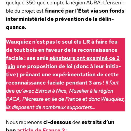
quelque 350 que compte la région AURA. L’ensem­
ble du pro­jet est
financé par l’É­tat via son fonds
inter­min­istériel de préven­tion de la délin­
quance.
Wauquiez n’est pas le seul élu LR à faire feu
de tout bois en faveur de la recon­nais­sance
faciale : ses amis
séna­teurs ont exam­iné ce 2
juin
une propo­si­tion de loi (donc à leur ini­tia­
tive) prô­nant une expéri­men­ta­tion de cette
recon­nais­sance faciale pen­dant 3 ans !
Il faut
dire qu’avec Estrosi à Nice, Muse­li­er à la région
PACA, Pécresse en Ile de France et donc Wauquiez,
ils dis­posent de nom­breux sup­port­ers…
Nous reprenons
ci-dessous
des
extraits d’un
bon
arti­cle de France 3
: