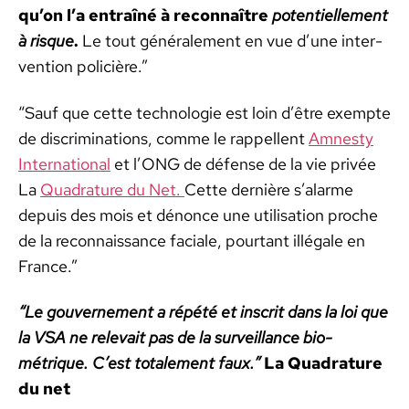
qu’on l’a entraîné à recon­naître
poten­tielle­ment
à risque
.
Le tout générale­ment en vue d’une inter­
ven­tion poli­cière.”
“Sauf que cette tech­nolo­gie est loin d’être exempte
de dis­crim­i­na­tions, comme le rap­pel­lent
Amnesty
Inter­na­tion­al
et l’ONG de défense de la vie privée
La
Quad­ra­ture du Net.
Cette dernière s’alarme
depuis des mois et dénonce une util­i­sa­tion proche
de la recon­nais­sance faciale, pour­tant illé­gale en
France.”
“
Le gou­verne­ment a répété et inscrit dans la loi que
la VSA ne rel­e­vait pas de la sur­veil­lance bio­
métrique. C’est totale­ment faux.
”
La Quad­ra­ture
du net