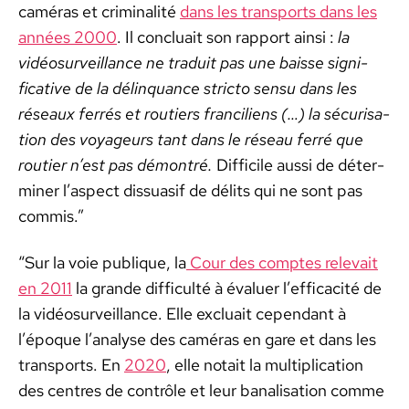
caméras et crim­i­nal­ité
dans les trans­ports dans les
années 2000
. Il con­clu­ait son rap­port ain­si :
la
vidéo­sur­veil­lance ne traduit pas une baisse sig­ni­
fica­tive de la délin­quance stric­to sen­su dans les
réseaux fer­rés et routiers fran­ciliens (…) la sécuri­sa­
tion des voyageurs tant dans le réseau fer­ré que
routi­er n’est pas démon­tré.
Dif­fi­cile aus­si de déter­
min­er l’aspect dis­suasif de dél­its qui ne sont pas
com­mis.”
“Sur la voie publique, la
Cour des comptes rel­e­vait
en 2011
la grande dif­fi­culté à éval­uer l’ef­fi­cac­ité de
la vidéo­sur­veil­lance. Elle exclu­ait cepen­dant à
l’époque l’analyse des caméras en gare et dans les
trans­ports. En
2020
, elle notait la mul­ti­pli­ca­tion
des cen­tres de con­trôle et leur banal­i­sa­tion comme