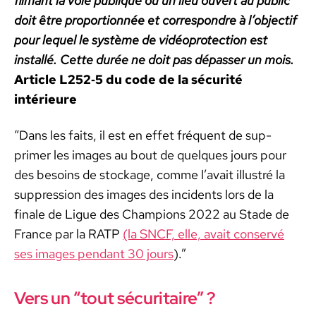
fil­mant la voie publique ou un lieu ouvert au pub­lic
doit être pro­por­tion­née et cor­re­spon­dre à l’ob­jec­tif
pour lequel le sys­tème de vidéo­pro­tec­tion est
instal­lé. Cette durée ne doit pas dépass­er un mois.
Arti­cle L252‑5 du code de la sécu­rité
intérieure
“Dans les faits, il est en effet fréquent de sup­
primer les images au bout de quelques jours pour
des besoins de stock­age, comme l’avait illus­tré la
sup­pres­sion des images des inci­dents lors de la
finale de Ligue des Cham­pi­ons 2022 au Stade de
France par la RATP
(la SNCF, elle, avait con­servé
ses images pen­dant 30 jours
).”
Vers un “tout sécuritaire” ?