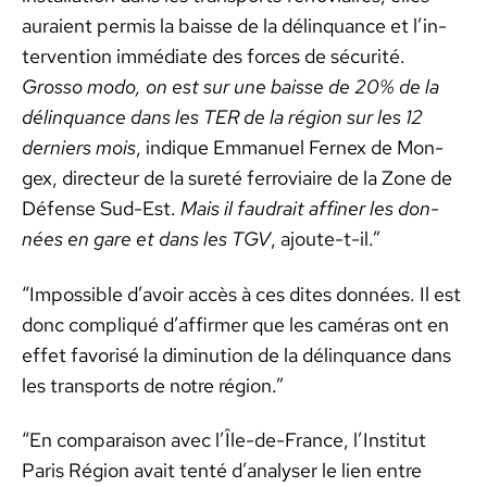
auraient per­mis la baisse de la délin­quance et l’in­
ter­ven­tion immé­di­ate des forces de sécu­rité.
Grosso modo, on est sur une baisse de 20% de la
délin­quance dans les TER de la région sur les 12
derniers mois
, indique Emmanuel Fer­nex de Mon­
gex, directeur de la sureté fer­rovi­aire de la Zone de
Défense Sud-Est.
Mais il faudrait affin­er les don­
nées en gare et dans les TGV
, ajoute-t-il.”
“Impos­si­ble d’avoir accès à ces dites don­nées. Il est
donc com­pliqué d’af­firmer que les caméras ont en
effet favorisé la diminu­tion de la délin­quance dans
les trans­ports de notre région.”
“En com­para­i­son avec l’Île-de-France, l’In­sti­tut
Paris Région avait ten­té d’analyser le lien entre