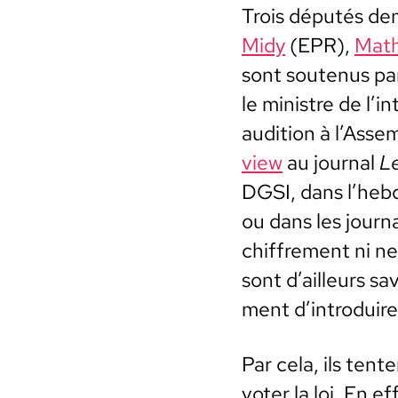
Trois députés dem
Midy
(EPR),
Math
sont soutenus par
le min­istre de l’i
audi­tion à l’Ass
view
au jour­nal
Le
DGSI, dans l’heb
ou dans les jour­n
chiffre­ment ni ne
sont d’ailleurs sa
ment d’introduire u
Par cela, ils ten­
vot­er la loi. En ef