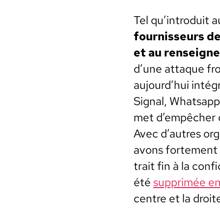
Tel qu’introduit a
four­nisseurs de
et au ren­seigne
d’une attaque fro
aujourd’hui inté­g
Sig­nal, What­sapp
met d’empêcher q
Avec d’autres orga
avons forte­ment
trait fin à la con­f
été
sup­primée en
cen­tre et la droi