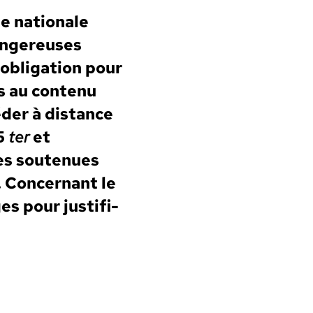
ée nationale
an­gereuses
oblig­a­tion pour
ès au con­tenu
éder à dis­tance
15
ter
et
utes soutenues
. Con­cer­nant le
s pour jus­ti­fi­