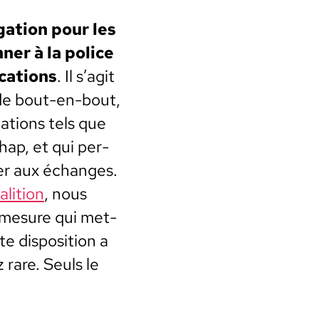
­a­tion pour les
ner à la police
ca­tions
. Il s’agit
t de bout-en-bout,
a­tions tels que
hap, et qui per­
er aux échanges.
li­tion
, nous
e mesure qui met­
e dis­po­si­tion a
 rare. Seuls le