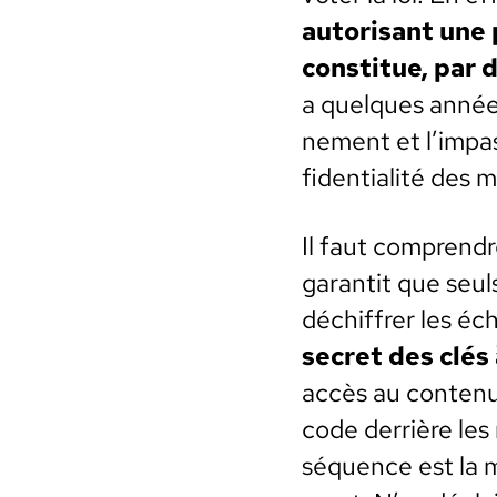
autorisant une p
con­stitue, par dé
a quelques années
nement et l’impa
fi­den­tial­ité des
Il faut com­pren­d
garan­tit que seul
déchiffr­er les éc
secret des clés
accès au con­tenu d
code der­rière les
séquence est la m