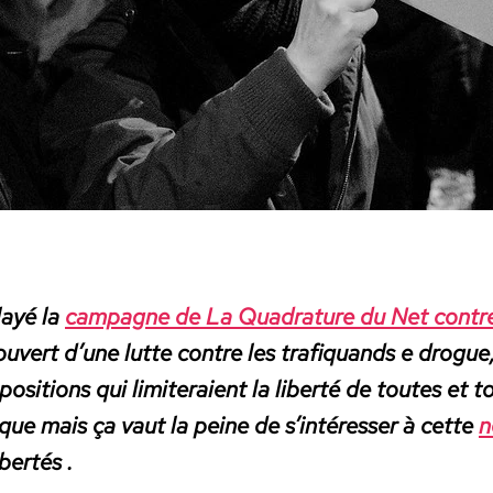
layé la
cam­pagne de La Quad­ra­ture du Net con­tre l
ou­vert d’une lutte con­tre les trafi­quands e drogue,
po­si­tions qui lim­it­eraient la lib­erté de toutes et t
nique mais
ça vaut la peine de s’in­téress­er à cette
n
­ertés .