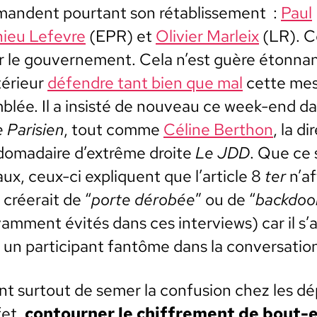
an­dent pour­tant son rétab­lisse­ment :
Paul
­ieu Lefevre
(EPR) et
Olivi­er Mar­leix
(LR). C
 le gou­verne­ment. Cela n’est guère éton­na
ntérieur
défendre tant bien que mal
cette mes
emblée. Il a insisté de nou­veau ce week-end 
 Parisien
, tout comme
Céline Berthon
, la di
domadaire d’extrême droite
Le JDD
. Que ce s
aux, ceux-ci expliquent que l’article 8
ter
n’af
 créerait de “
porte dérobée
” ou de “
back­doo
vam­ment évités dans ces inter­views) car il s’
n par­tic­i­pant fan­tôme dans la con­ver­sa­tio
tent surtout de semer la con­fu­sion chez les 
fet,
con­tourn­er le chiffre­ment de bout