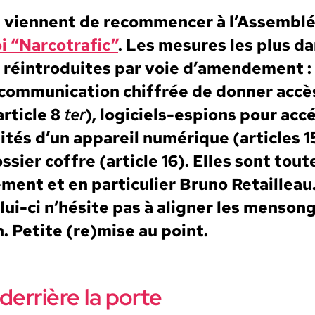
ns vien­nent de recom­mencer à l’Assembl
oi “Nar­co­traf­ic”
. Les mesures les plus d
 réin­tro­duites par voie d’amendement : 
 com­mu­ni­ca­tion chiffrée de don­ner acc
rti­cle 8
ter
), logi­ciels-espi­ons pour acc
l­ités d’un appareil numérique (arti­cles 
ossier cof­fre (arti­cle 16). Elles sont to
ment et en par­ti­c­uli­er Bruno Retail­leau
ui-ci n’hésite pas à align­er les men­songe
ion. Petite (re)mise au point.
errière la porte