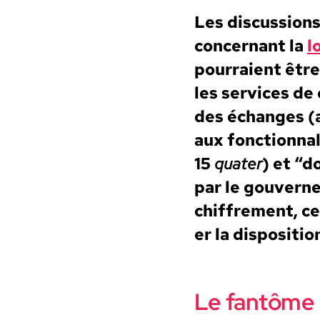
Les dis­cus­sio
con­cer­nant la
l
pour­raient être
les ser­vices de
des échanges (a
aux fonc­tion­na
15
quater
) et “d
par le gou­verne­
chiffre­ment, cel
er la dis­po­si­t
Le fantôme d