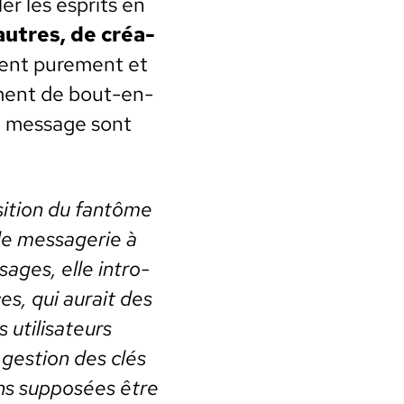
r les esprits en
autres, de créa­
ient pure­ment et
­ment de bout-en-
un mes­sage sont
i­tion du fan­tôme
s de mes­sagerie à
sages, elle intro­
ces, qui aurait des
util­isa­teurs
 ges­tion des clés
ions sup­posées être