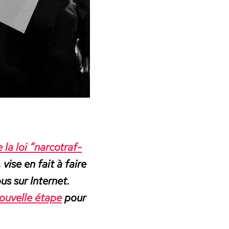
a loi “nar­co­traf­
 vise en fait à faire
ous sur Inter­net.
ou­velle étape
pour