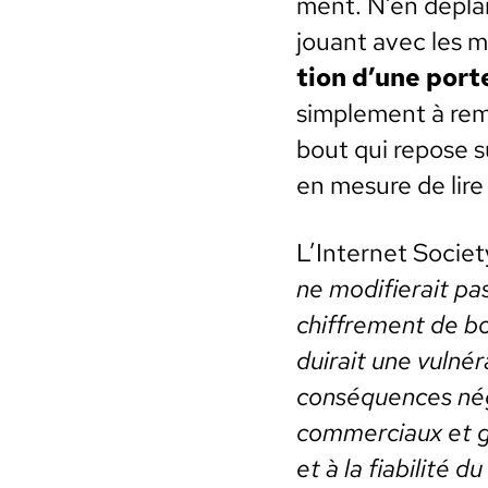
ment. N’en déplai
jouant avec les 
tion d’une por
sim­ple­ment à re
bout qui repose su
en mesure de lire
L’Internet Soci­ety
ne mod­i­fierait pa
chiffre­ment de bo
duirait une vul­nér
con­séquences néga­
com­mer­ci­aux et g
et à la fia­bil­ité