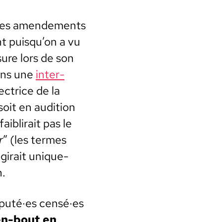
es amende­ments
nt puisqu’on a vu
ure lors de son
dans une
inter­
rec­trice de la
oit en audi­tion
faiblirait pas le
r
” (les ter­mes
agirait unique­
n.
député·es censé·es
-en-bout en