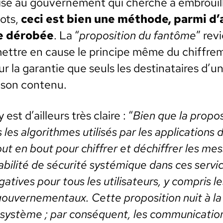
se au gou­verne­ment qui cherche à embrouille
mots,
ceci est bien une méth­ode, par­mi d’
te dérobée
. La “
propo­si­tion du fan­tôme
” rev
met­tre en cause le principe même du chiffre
r la garantie que seuls les des­ti­nataires d’
 son con­tenu.
 est d’ailleurs très claire : “
Bien que la propo­s
s les algo­rithmes util­isés par les appli­ca­tion
ut en bout pour chiffr­er et déchiffr­er les mes­
a­bil­ité de sécu­rité sys­témique dans ces ser­vi
tives pour tous les util­isa­teurs, y com­pris les 
ou­verne­men­taux. Cette propo­si­tion nuit à la
 du sys­tème ; par con­séquent, les com­mu­ni­ca­t