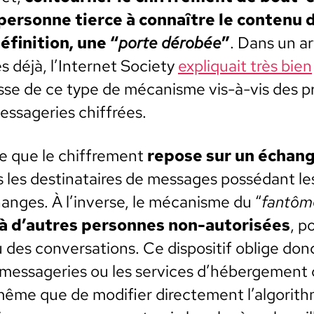
er­son­ne tierce à con­naître le con­tenu
f­i­ni­tion, une “
porte dérobée
”
. Dans un art
 déjà, l’Internet Soci­ety
expli­quait très bien
sse de ce type de mécan­isme vis-à-vis des p
 mes­sageries chiffrées.
re que le chiffre­ment
repose sur un échang
s les des­ti­nataires de mes­sages pos­sé­dant le
hanges. À l’inverse, le mécan­isme du “
fan­tô
 à d’autres per­son­nes non-autorisées
, p
es con­ver­sa­tions. Ce dis­posi­tif oblige donc 
 mes­sageries ou les ser­vices d’hébergement 
ême que de mod­i­fi­er directe­ment l’algorit