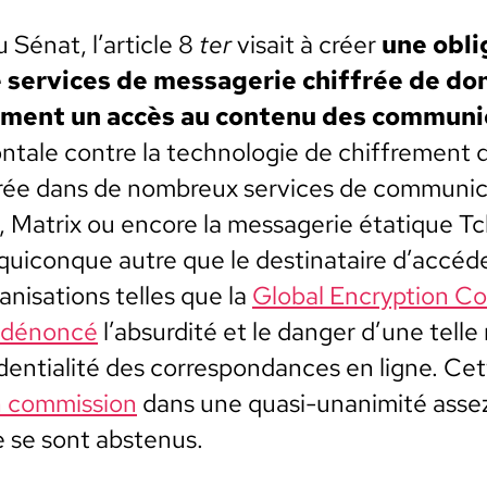
u Sénat, l’article 8
ter
visait à créer
une oblig
 ser­vices de mes­sagerie chiffrée de don­
­ment un accès au con­tenu des com­mu­ni­
ntale con­tre la tech­nolo­gie de chiffre­men
rée dans de nom­breux ser­vices de com­mu­ni­c
, Matrix ou encore la mes­sagerie éta­tique Tc
uiconque autre que le des­ti­nataire d’accéd
n­i­sa­tions telles que la
Glob­al Encryp­tion Coa
dénon­cé
l’absurdité et le dan­ger d’une tell
i­den­tial­ité des cor­re­spon­dances en ligne. Cett
 com­mis­sion
dans une qua­si-una­nim­ité assez
te se sont abstenus.