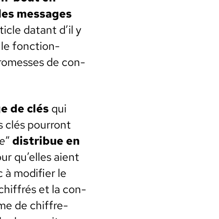
 des mes­sages
i­cle datant d’il y
le fonc­tion­
romess­es de con­
e de clés
qui
s clés pour­ront
me
”
dis­tribue en
our qu’elles aient
à mod­i­fi­er le
chiffrés et la con­
hme de chiffre­