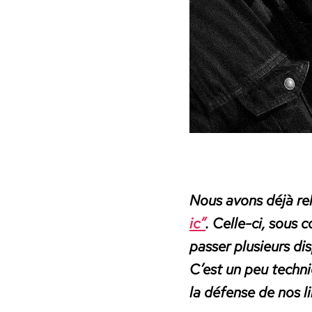
Nous avons déjà re
ic”
. Celle-ci, sous c
pass­er plusieurs dis­
C’est un peu tech­
la défense de nos lib