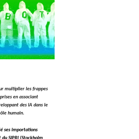
r mul­ti­pli­er les frappes
pris­es en asso­ciant
velop­pant des IA dans le
trôle humain.
lé ses impor­ta­tions
t du SIPRI
(Stock­holm