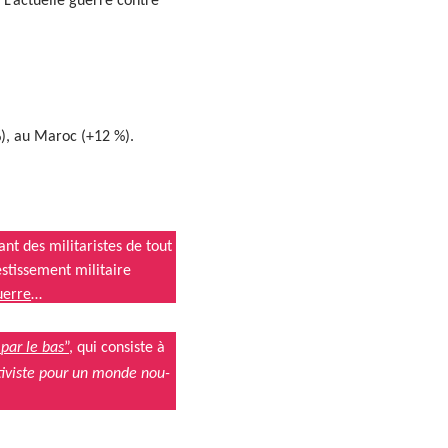
 L’actuelle guerre con­tre
 %), au Maroc (+12 %).
t des mil­i­taristes de tout
stisse­ment mil­i­taire
uerre
…
“
par le bas
”
, qui con­siste à
ctiviste pour un monde nou­