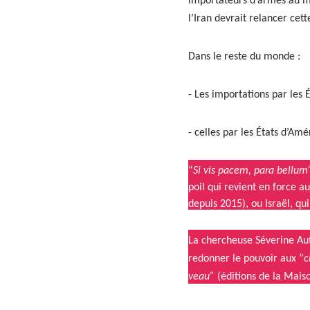
impor­ta­teurs d’armes au mo
l’Iran devrait relancer cet
Dans le reste du monde :
- Les impor­ta­tions par les
- celles par les États d’Am
“
Si vis pacem, para bel­lum
poil qui revient en force auj
depuis 2015), ou Israël, qu
La chercheuse Séver­ine Aut
redonner le pou­voir aux “
c
veau”
(édi­tions de la Mai­