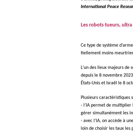
Inter­na­tion­al Peace Resea
Les robots tueurs, ultra 
Ce type de sys­tème d’arme
tielle­ment moins meur­tri­
L’un des lieux majeurs de son
depuis le 8 novem­bre 2023 
États-Unis et Israël le 8 oc
Plusieurs car­ac­téris­tiques 
- l’IA per­met de mul­ti­pli­
gér­er simul­tané­ment les in
- avec l’IA, on accède à u
loin de choisir les taux les