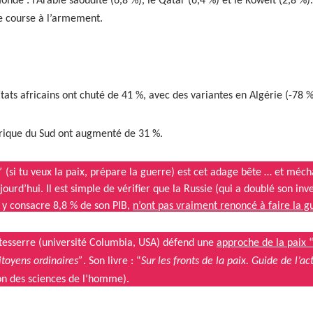
nde : l’Arabie saou­dite (6,8 %), le Qatar (6,4 %) et le Koweït (2,8 %).
te course à l’armement.
 États africains ont chuté de 41 %, avec des vari­antes en Algérie (-78
érique du Sud ont aug­men­té de 31 %.
”
(si tu veux la paix, pré­pare la guerre) est cet adage bête … et méchan
ourd’hui. Il est sim­ple de véri­fi­er que la Russie (qui a dou­blé son inve
i
y
con­sacre 8,8 % de son PIB,
n’ont pas vrai­ment renon­cé à faire la g
esserre (uni­ver­sité Colum­bia, USA) défend une
approche de la paix 
itoyens ordi­naires”
.
Son livre : “
Sur les fronts de la paix. Guide de l’a
son des sci­ences de l’homme)
.