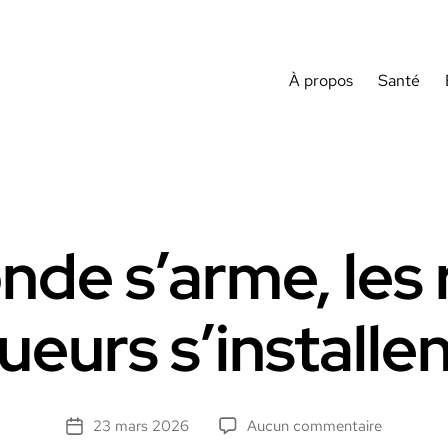
À propos
Santé
nde s’arme, les 
ueurs s’installe
sur
23 mars 2026
Aucun commentaire
Date
Le