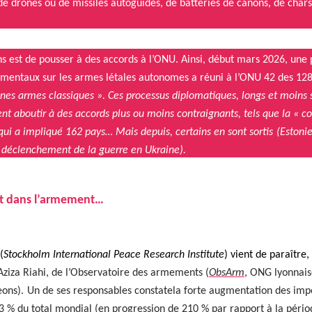
e drones ou de mis­siles auto­gu­idés, de bat­ter­ies de canons, de chars
s est de pouss­er à des accords à l’ONU. Ain­si, début mars 2026, une 
e­men­taux sur les armes létales autonomes a réu­ni à l’ONU
42 des 128
aines armes clas­siques ». Ces proces­sus diplo­ma­tiques, longs et moins s
ent aboutir à des accords plus ou moins con­traig­nants, tels que la « con
qui a impliqué 162 pays… Mais depuis, cer­tains en sont sor­tis
(Estonie
u déclenche­ment de la guerre en Ukraine).
sent dans l’armement…
(
Stock­holm Inter­na­tion­al Peace Research Insti­tute
) vient de paraître,
Aziza Riahi, de l’Observatoire des arme­ments (
ObsArm
, ONG lyon­nai
eons).
Un de ses respon­s­ables con­statela forte aug­men­ta­tion des imp
 % du total mon­di­al (en pro­gres­sion de 210 % par rap­port à la péri