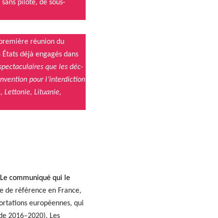
 sans pilote, de sous-
pre­mière réu­nion du
 États déjà engagés dans
pec­tac­u­laires que les déc­
­ven­tion pour l’interdiction
, Let­tonie, Litu­anie,
 Le com­mu­niqué qui le
se de référence en France,
or­ta­tions européennes, qui
­ode 2016–2020). Les