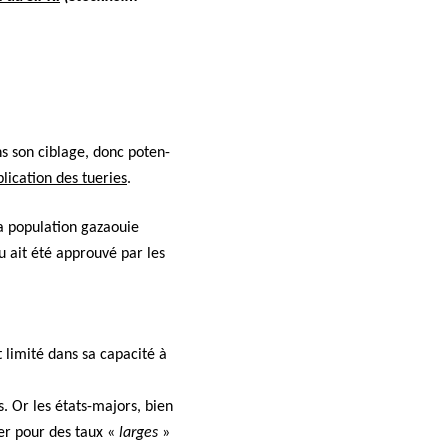
s son ciblage, donc poten­
pli­ca­tion des tueries
.
 pop­u­la­tion gaza­ouie
u ait été approu­vé par les
t lim­ité dans sa capac­ité à
es. Or les états-majors, bien
ter pour des taux «
larges
»