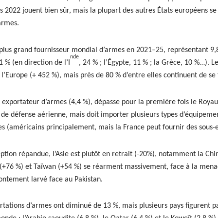
is 2022 jouent bien sûr, mais la plu­part des autres États européens s
armes.
plus grand four­nisseur mon­di­al d’armes en 2021–25, représen­tant 9,
nde
1 % (en direc­tion de l’I
, 24 % ; l’Égypte, 11 % ; la Grèce, 10 %…). Les
s l’Europe (+ 452 %), mais près de 80 % d’entre elles con­tin­u­ent de se
d expor­ta­teur d’armes (4,4 %), dépasse pour la pre­mière fois le Roy­
s de défense aéri­enne, mais doit importer plusieurs types d’équipement
s (améri­cains prin­ci­pale­ment, mais la France peut fournir des sous-
p­tion répan­due, l’Asie est plutôt en retrait (-20%), notam­ment la Ch
 (+76 %) et Taïwan (+54 %) se réar­ment mas­sive­ment, face à la men­ac
rontement larvé face au Pak­istan.
­ta­tions d’armes ont dimin­ué de 13 %, mais plusieurs pays fig­urent pa