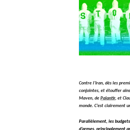
Con­tre l’I­ran, dès les pre­
con­jointes, et étouf­fer ain
Maven, de
Palan­tir
, et Cla
monde. C’est claire­ment une
Par­al­lèle­ment, les bud­get
d’armes, prin­ci­pale­ment 