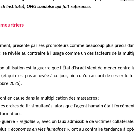
rch Insti­tute), ONG sué­doise qui fait référence.
meur­tri­ers
ment, présen­té par ses pro­mo­teurs comme beau­coup plus pré­cis dan
er, se révèle au con­traire à l’usage comme
un des fac­teurs de la mul­ti­
 util­i­sa­tion est la guerre que l’État d’Israël vient de men­er con­tre la
(et qui n’est pas achevée à ce jour, bien qu’un accord de cess­er le fe
to­bre 2025).
sont en cause dans la mul­ti­pli­ca­tion des mas­sacres :
er les ordres de tir simul­tanés, alors que l’agent humain était for­cé­men
for­ma­tions.
ne guerre «
réglable
», avec un taux admis­si­ble de vic­times col­latéral
 plus «
économes en vies humaines
», ont au con­traire ten­dance à op