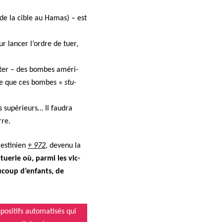
e de la cible au Hamas) – est
ur lancer l’ordre de tuer,
é­cuter – des bombes améri­
arce que ces bombes «
stu­
rs supérieurs… Il fau­dra
rre.
es­tinien
+ 972
, devenu la
uerie où, par­mi les vic­
u­coup d’enfants, de
posi­tifs automa­tisés qui