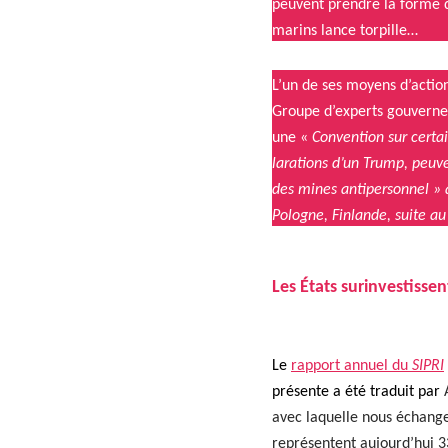
peu­vent pren­dre la forme d
marins lance tor­pille…
L’un de ses moyens d’action
Groupe d’ex­perts gou­vern
une «
Con­ven­tion sur cer­t
la­ra­tions d’un Trump, peu­v
des mines antiper­son­nel » 
Pologne, Fin­lande, suite a
Les États sur­in­vestis­
Le
rap­port annuel du
SIPRI
présente a été traduit par
avec laque­lle nous échang
représen­tent aujourd’hui 33