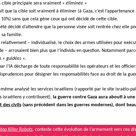
a cible prin­ci­pale sera vrai­ment «
élim­inée
»
ait que la cible soit vrai­ment à élim­in­er (à Gaza, c’est l’appartenanc
de 10%) sans que cela gène ceux qui ont décidé de cette cible.
 été décidé d’attendre que la per­son­ne visée soit ren­trée chez elle po
 sa famille.
– rel­a­tive­ment – indi­vid­u­al­isé, le choix des armes util­isées pour ex
tude – arro­saient bien plus que l’individu en ques­tion. Notam­ment p
rs «
guidées
».
par l’IA décharge de toute respon­s­abil­ité les opéra­teurs et les officie
ispru­dences pour désign­er les respon­s­abil­ités face au droit de la gue
même analysé les ser­vices israéliens (rap­porté par le site israé­lo-pal
s israéliens y con­tribuent),
la guerre con­tre Gaza aura abouti à une t
 des civils
(sans précé­dent dans les guer­res mod­ernes), dont bea
Stop Killer Robots
, con­teste cette évo­lu­tion de l’armement vers ces dis­