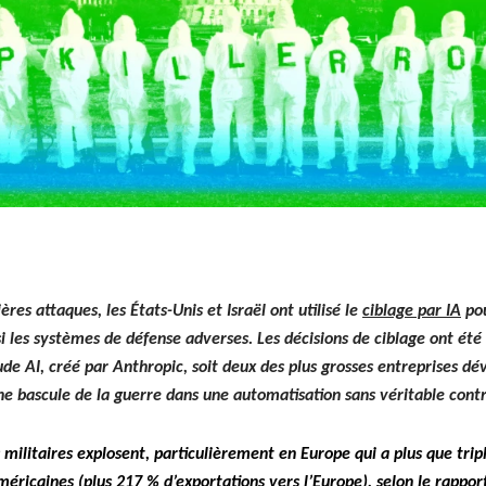
mières attaques, les États-Unis et Israël ont util­isé le
ciblage par IA
pou
­si les sys­tèmes de défense advers­es. Les déci­sions de ciblage ont été 
ude AI, créé par Anthrop­ic, soit deux des plus gross­es entre­pris­es dé
 bas­cule de la guerre dans une automa­ti­sa­tion sans véri­ta­ble con­
s mil­i­taires explosent, par­ti­c­ulière­ment en Europe qui a plus que trip
améri­caines (plus 217 % d’exportations vers l’Europe), selon le
rap­por