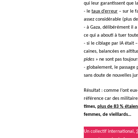
qui leur garan­tis­sent que l
- le
taux d’erreur
– sur le f
assez con­sid­érable (plus 
- à Gaza, délibéré­ment il a
ce qui a abouti à tuer toute
- si le ciblage par IA était 
caines, bal­ancées en alti­
pides
» ne sont pas tou­jou
- glob­ale­ment, le pas­sage 
sans doute de nou­velles jur
Résul­tat : comme l’ont eux-
référence car des mil­i­taire
times,
plus de 83 % étaient
femmes, de vieil­lards…
Un col­lec­tif inter­na­tion­al,