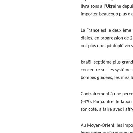
livraisons à l’Ukraine depu
importer beau­coup plus d’
La France est le deux­ième 
di­ales, en pro­gres­sion de 2
ont plus que quin­tu­plé ver
Israël, sep­tième plus gran
con­cen­tre sur les sys­tème
bombes guidées, les mis­sile
Con­traire­ment à une per­ce
(-4%). Par con­tre, le Japon
son coté, à faire avec l’aff
Au Moyen-Ori­ent, les impor