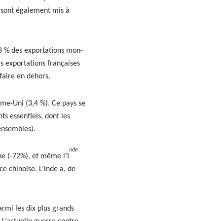
e sont égale­ment mis à
8 % des expor­ta­tions mon­
 expor­ta­tions français­es
 faire en dehors.
aume-Uni (3,4 %). Ce pays se
s essen­tiels, dont les
ensem­bles).
nde
ine (-72%), et même l’I
e chi­noise. L’inde a, de
r­mi les dix plus grands