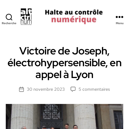
Recherche
Menu
Halte
au
Controle
Numerique
Victoire de Joseph,
électrohypersensible, en
appel à Lyon
sur
30 novembre 2023
5 commentaires
Date
Victoire
de
de
l’article
Joseph,
électrohy
en
appel