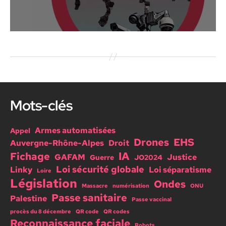
Mots-clés
Armes automatisées
Appel
Drones
EHS
Auvergne-Rhône-Alpes
Droit
IA
Fichage
GAFAM
Justice
Guerre
JO2024
Loi sécurité globale
Linky
Loi séparatisme
Loire
Législation
Ondes
Massacre
numérisation
ONU
Passe sanitaire
Palestine
Passe vaccinal
procès du 8 décembre
QR code
QR codes
Reconnaissance faciale
Robots