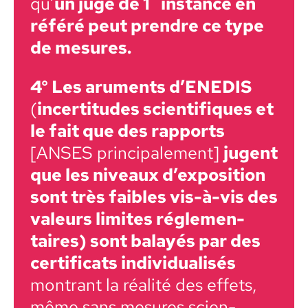
qu’
un juge de 1
instance en
référé peut pren­dre ce type
de mesures.
4° Les aru­ments d’
ENEDIS
(
incer­ti­tudes sci­en­tifiques et
le fait que des rap­ports
[ANSES prin­ci­pale­ment]
jugent
que les niveaux d’ex­po­si­tion
sont très faibles vis-à-vis des
valeurs lim­ites régle­men­
taires) sont bal­ayés par des
cer­ti­fi­cats indi­vid­u­al­isés
mon­trant la réal­ité des effets,
même sans mesures sci­en­