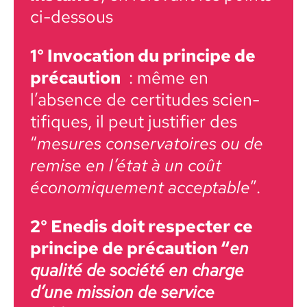
ci-dessous
1° Invo­ca­tion du principe de
pré­cau­tion
: même en
l’absence de cer­ti­tudes sci­en­
tifiques, il peut jus­ti­fi­er des
“
mesures con­ser­va­toires ou de
remise en l’état à un coût
économique­ment accept­able
”.
2° Enedis doit respecter ce
principe de pré­cau­tion “
en
qual­ité de société en charge
d’une mis­sion de ser­vice