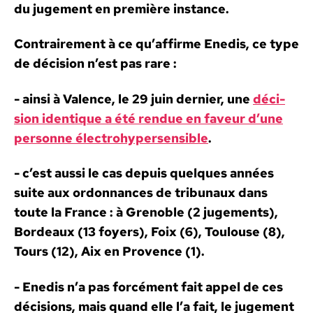
d
u
juge­ment
en
pre­mière instance.
Con­traire­ment à ce qu’affirme Enedis, ce type
de déci­sion n’est pas rare :
- ain­si à Valence, le 29 juin dernier, une
déci­
sion iden­tique a été ren­due en faveur d’une
per­son­ne élec­tro­hy­per­sen­si­ble
.
- c’est aus­si le cas depuis quelques années
suite aux ordon­nances de tri­bunaux dans
toute la France : à Greno­ble (2 juge­ments),
Bor­deaux (13 foy­ers), Foix (6), Toulouse (8),
Tours (12), Aix en Provence (1).
- Enedis n’a pas
for­cé­ment
fait appel de ces
déci­sions, mais quand elle l’a fait, le juge­ment