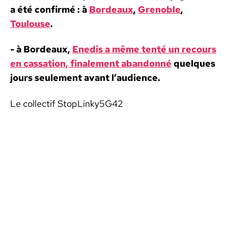
a été con­fir­mé : à
Bor­deaux
,
Greno­ble
,
Toulouse
.
- à Bor­deaux,
Enedis a même ten­té un recours
en cas­sa­tion, finale­ment aban­don­né
quelques
jours seule­ment avant l’audience.
Le col­lec­tif StopLinky5G42