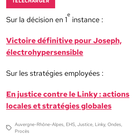
TÉLÉCHARG­ER
e
Sur la déci­sion en 1
instance :
Vic­toire défini­tive pour Joseph,
élec­tro­hy­per­sen­si­ble
Sur les straté­gies employées :
En jus­tice con­tre le Linky : actions
locales et straté­gies glob­ales
Auvergne-Rhône-Alpes
,
EHS
,
Justice
,
Linky
,
Ondes
,
Étiquettes
Procès