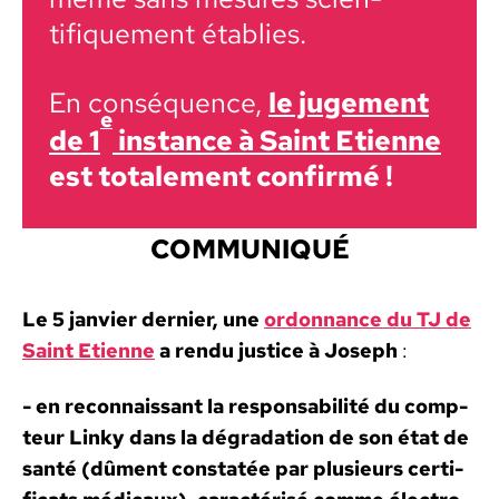
tifique­ment établies.
En con­séquence,
le juge­ment
e
de 1
instance à Saint Eti­enne
est totale­ment con­fir­mé !
COMMUNIQUÉ
Le 5 jan­vi­er dernier, une
ordon­nance du TJ de
Saint Eti­enne
a
r
endu jus­tice à Joseph
:
- en recon­nais­sant la respon­s­abil­ité du
comp­
teur
Linky dans la dégra­da­tion de son état de
san­té (dûment con­statée par plusieurs cer­ti­