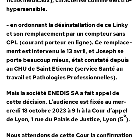
fi­cats médi­caux),
car­ac­térisé comme élec­tro­
hy­per­sen­si­ble
.
- en ordon­nant la désin­stal­la­tion de ce Linky
et son rem­place­ment par un comp­teur sans
CPL (courant por­teur en ligne). Ce rem­place­
ment est inter­venu le 13 avril, et Joseph se
porte beau­coup mieux, état con­staté depuis
au
CHU de Saint Eti­enne
(ser­vice
San­té au
tra­vail et Patholo­gies Pro­fes­sion­nelles
)
.
Mais la société ENEDIS SA a fait appel de
cette déci­sion.
L
’audi­ence
est fixée au
mer­
cre­di 18 octo­bre 2023 à 9 h à la Cour d’appel
e
de Lyon, 1
r
ue du Palais de Jus­tice, Lyon
(5
).
Nous atten­dons de cette Cour la con­fir­ma­tion