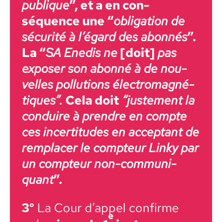
publique
”, et a en con­
séquence une “
oblig­a­tion de
sécu­rité à l’égard des abon­nés
”.
La “
SA Enedis ne
[doit]
pas
expos­er son abon­né à de nou­
velles pol­lu­tions élec­tro­mag­né­
tiques”.
Cela doit
“juste­ment la
con­duire à pren­dre en compte
ces incer­ti­tudes en accep­tant de
rem­plac­er le comp­teur Linky par
un comp­teur non-com­mu­ni­
quant
”.
3°
La Cour d’ap­pel con­firme
e