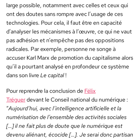
large pos­si­ble, notam­ment avec celles et ceux qui
ont des doutes sans rompre avec l’usage de ces
tech­nolo­gies. Pour cela, il faut être en capac­ité
d’analyser les mécan­ismes à l’œu­vre, ce qui ne vaut
pas adhé­sion et n’empêche pas des oppo­si­tions
rad­i­cales. Par exem­ple, per­son­ne ne songe à
accuser Karl Marx de pro­mo­tion du cap­i­tal­isme alors
qu’il a pour­tant analysé en pro­fondeur ce sys­tème
dans son livre
Le cap­i­tal
!
Pour repren­dre la con­clu­sion de
Félix
Tréguer
devant le Con­seil nation­al du numérique :
“
Aujour­d’hui, avec l’in­tel­li­gence arti­fi­cielle et la
numéri­sa­tion de l’ensem­ble des activ­ités sociales
[…] il ne fait plus de doute que le numérique est
devenu alié­nant, éco­cide […]. Je serai donc par­ti­san