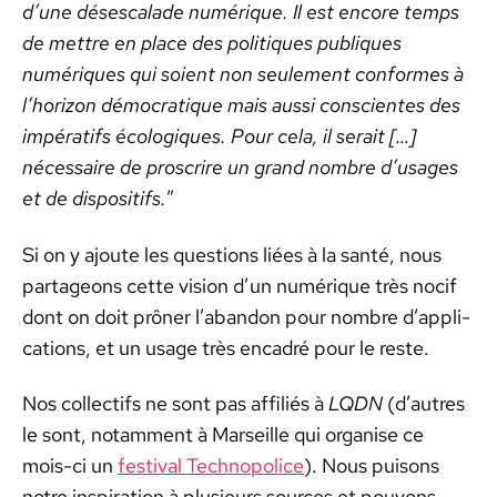
d’une dés­escalade numérique. Il est encore temps
de met­tre en place des poli­tiques publiques
numériques qui soient non seule­ment con­formes à
l’hori­zon démoc­ra­tique mais aus­si con­scientes des
impérat­ifs écologiques. Pour cela, il serait […]
néces­saire de pro­scrire un grand nom­bre d’usages
et de dis­posi­tifs.
”
Si on y ajoute les ques­tions liées à la san­té, nous
parta­geons cette vision d’un numérique très nocif
dont on doit prôn­er l’a­ban­don pour nom­bre d’ap­pli­
ca­tions, et un usage très encadré pour le reste.
Nos col­lec­tifs ne sont pas affil­iés à
LQDN
(d’autres
le sont, notam­ment à Mar­seille qui organ­ise ce
mois-ci un
fes­ti­val Tech­nop­o­lice
). Nous puisons
notre inspi­ra­tion à plusieurs sources et pou­vons