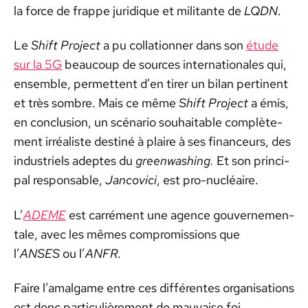
la force de frappe juridique et mil­i­tante de
LQDN
.
Le
Shift Project
a pu col­la­tion­ner dans son
étude
sur la 5G
beau­coup de sources inter­na­tionales qui,
ensem­ble, per­me­t­tent d’en tir­er un bilan per­ti­nent
et très som­bre. Mais ce même
Shift Project
a émis,
en con­clu­sion, un scé­nario souhaitable com­plète­
ment irréal­iste des­tiné à plaire à ses financeurs, des
indus­triels adeptes du
green­wash­ing.
Et son prin­ci­
pal respon­s­able,
Jan­covi­ci
, est pro-nucléaire.
L’
ADEME
est car­ré­ment une agence gou­verne­men­
tale, avec les mêmes com­pro­mis­sions que
l’
ANSES
ou l’
ANFR
.
Faire l’a­mal­game entre ces dif­férentes organ­i­sa­tions
est donc par­ti­c­ulière­ment de mau­vaise foi.