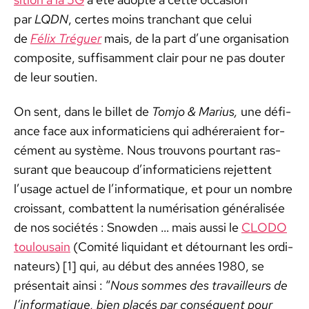
par
LQDN
, certes moins tran­chant que celui
de
Félix Tréguer
mais, de la part d’une organ­i­sa­tion
com­pos­ite, suff­isam­ment clair pour ne pas douter
de leur sou­tien.
On sent, dans le bil­let de
Tomjo & Mar­ius,
une défi­
ance face aux infor­mati­ciens qui adhér­eraient for­
cé­ment au sys­tème. Nous trou­vons pour­tant ras­
sur­ant que beau­coup d’in­for­mati­ciens rejet­tent
l’usage actuel de l’in­for­ma­tique, et pour un nom­bre
crois­sant, com­bat­tent la numéri­sa­tion général­isée
de nos sociétés : Snow­den … mais aus­si le
CLODO
toulou­sain
(Comité liq­uidant et détour­nant les ordi­
na­teurs) [1] qui, au début des années 1980, se
présen­tait ain­si : “
Nous sommes des tra­vailleurs de
l’in­for­ma­tique, bien placés par con­séquent pour