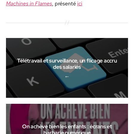
Machines in Flames
, présen­té
ici
Télétravail et surveillance, un flicage accru
des salariés
←
On achève bien les enfants : écrans et
barbarie numérique