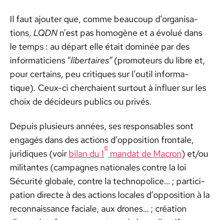
Il faut ajouter que, comme beau­coup d’or­gan­i­sa­
tions,
LQDN
n’est pas homogène et a évolué dans
le temps : au départ elle était dom­inée par des
infor­mati­ciens “
lib­er­taires”
(pro­mo­teurs du libre et,
pour cer­tains, peu cri­tiques sur l’outil infor­ma­
tique). Ceux-ci cher­chaient surtout à influer sur les
choix de décideurs publics ou privés.
Depuis plusieurs années, ses respon­s­ables sont
engagés dans des actions d’op­po­si­tion frontale,
e
juridiques (voir
bilan du 1
man­dat de Macron
) et/ou
mil­i­tantes (cam­pagnes nationales con­tre la loi
Sécu­rité glob­ale, con­tre la tech­nop­o­lice… ; par­tic­i­
pa­tion directe à des actions locales d’op­po­si­tion à la
recon­nais­sance faciale, aux drones… ; créa­tion