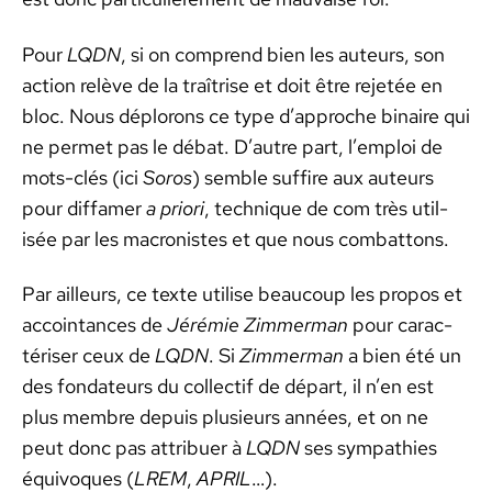
Pour
LQDN
, si on com­prend bien les auteurs, son
action relève de la traîtrise et doit être rejetée en
bloc. Nous déplorons ce type d’ap­proche binaire qui
ne per­met pas le débat. D’autre part, l’emploi de
mots-clés (ici
Soros
) sem­ble suf­fire aux auteurs
pour dif­famer
a pri­ori
, tech­nique de com très util­
isée par les macro­nistes et que nous com­bat­tons.
Par ailleurs, ce texte utilise beau­coup les pro­pos et
accoin­tances de
Jérémie Zim­mer­man
pour car­ac­
téris­er ceux de
LQDN
. Si
Zim­mer­man
a bien été un
des fon­da­teurs du col­lec­tif de départ, il n’en est
plus mem­bre depuis plusieurs années, et on ne
peut donc pas attribuer à
LQDN
ses sym­pa­thies
équiv­o­ques (
LREM
,
APRIL
…).