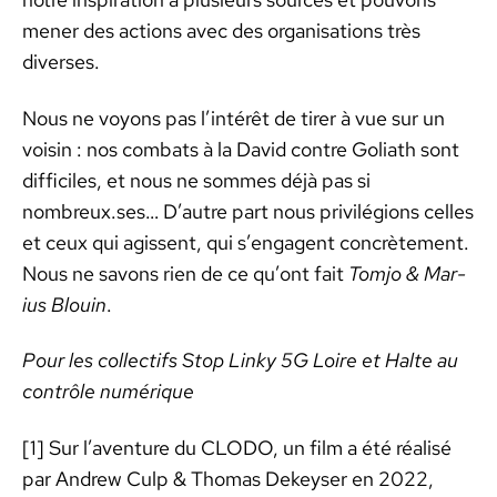
men­er des actions avec des organ­i­sa­tions très
divers­es.
Nous ne voyons pas l’in­térêt de tir­er à vue sur un
voisin : nos com­bats à la David con­tre Goliath sont
dif­fi­ciles, et nous ne sommes déjà pas si
nombreux.ses… D’autre part nous priv­ilé­gions celles
et ceux qui agis­sent, qui s’en­ga­gent con­crète­ment.
Nous ne savons rien de ce qu’ont fait
Tomjo & Mar­
ius Blouin
.
Pour les col­lec­tifs Stop Linky 5G Loire et Halte au
con­trôle numérique
[1] Sur l’aven­ture du CLODO, un film a été réal­isé
par Andrew Culp & Thomas Dekeyser en 2022,