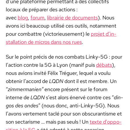
d’une plate­forme per­me­t­tant à des col­lec­tifs
locaux de pré­par­er des actions :
avec
blog
,
forum
,
librairie de doc­u­ments
). Nous
avons ici beau­coup util­isé ces out­ils, notam­ment
pour com­bat­tre (vic­to­rieuse­ment) le
pro­jet d’in­
stal­la­tion de micros dans nos rues
.
Sur le point pré­cis de nos com­bats Linky-5G : pour
l’ac­tion con­tre la 5G à Lyon (manif puis
débats
),
nous avions invité Félix Tréguer, lequel a voulu
obtenir l’ac­cord de
LQDN
dont il est mem­bre. Un
“
zim­mer­manien”
encore présent sur le forum
interne de
LQDN
s’est alors énervé con­tre ces “
din­
gos des ondes
” (nous donc, anti-Linky-5G). Nous
l’avons verte­ment taclé pour son obscu­ran­tisme et
son sec­tarisme … mais pas seuls ! Un
texte d’op­po­
si­tion à la 5G
a été adop­té à cette occa­sion