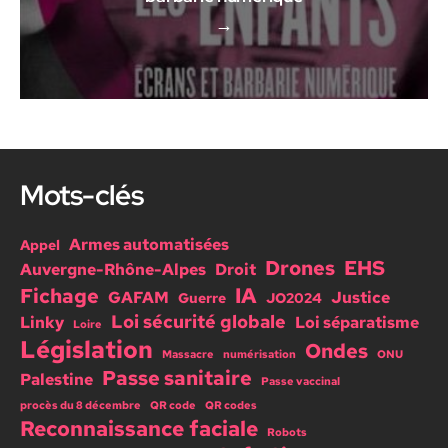
→
Mots-clés
Armes automatisées
Appel
Drones
EHS
Auvergne-Rhône-Alpes
Droit
IA
Fichage
GAFAM
Justice
Guerre
JO2024
Loi sécurité globale
Linky
Loi séparatisme
Loire
Législation
Ondes
Massacre
numérisation
ONU
Passe sanitaire
Palestine
Passe vaccinal
procès du 8 décembre
QR code
QR codes
Reconnaissance faciale
Robots