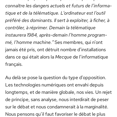
con­naître les dan­gers actuels et futurs de l’in­for­ma­
tique et de la télé­ma­tique. L’or­di­na­teur est l’outil
préféré des dom­i­nants. Il sert à exploiter, à fich­er, à
con­trôler, à réprimer. Demain la télé­ma­tique
instau­r­era 1984, après-demain l’homme pro­gram­
mé, l’homme machine.
”
Ses mem­bres, qui n’ont
jamais été pris, ont détru­it nom­bre d’in­stal­la­tions
dans ce qui était alors la
Mecque
de l’in­for­ma­tique
français.
Au delà se pose la ques­tion du type d’op­po­si­tion.
Les tech­nolo­gies numériques ont envahi depuis
longtemps, et de manière glob­ale, nos vies. Un rejet
de principe, sans analyse, nous inter­di­rait de peser
sur le débat et nous con­damn­erait à la mar­gin­al­ité.
Nous pen­sons qu’il faut favoris­er le débat le plus