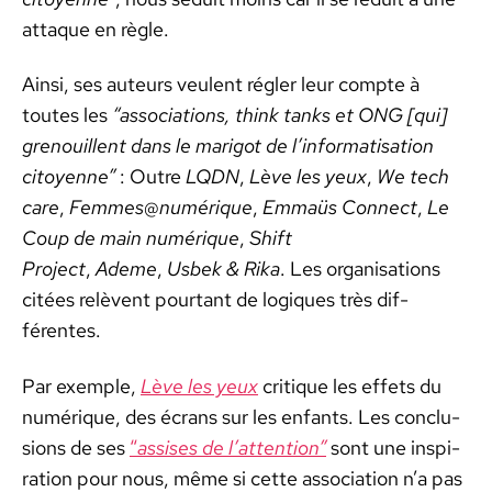
attaque en règle.
Ain­si, ses auteurs veu­lent régler leur compte à
toutes les
“
asso­ci­a­tions, think tanks et ONG [qui]
grenouil­lent dans le marig­ot de l’in­for­ma­ti­sa­tion
citoyenne
”
: Out­re
LQDN
,
Lève les yeux
,
We tech
care
,
Femmes@numérique
,
Emmaüs Con­nect
,
Le
Coup de main numérique
,
Shift
Project
,
Ademe
,
Usbek & Rika
. Les organ­i­sa­tions
citées relèvent pour­tant de logiques très dif­
férentes.
Par exem­ple,
Lève les yeux
cri­tique les effets du
numérique, des écrans sur les enfants. Les con­clu­
sions de ses
“
assis­es de l’at­ten­tion”
sont une inspi­
ra­tion pour nous, même si cette asso­ci­a­tion n’a pas