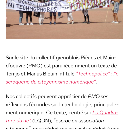
Sur le site du col­lec­tif grenoblois Pièces et Main-
d’oeu­vre (PMO) est paru récem­ment un texte de
Tomjo et Mar­ius Blouin inti­t­ulé
“Tech­nop­o­lice” : l’e­
scro­querie du citoyen­nisme numérique”
.
Nos col­lec­tifs peu­vent appréci­er de
PMO
ses
réflex­ions fécon­des sur la tech­nolo­gie, prin­ci­pale­
ment numérique. Ce texte, cen­tré sur
La Quad­ra­
ture du net
(LQDN), “
escroc en asso­ci­a­tion
citoyenne”
, nous séduit moins car il se réduit à une