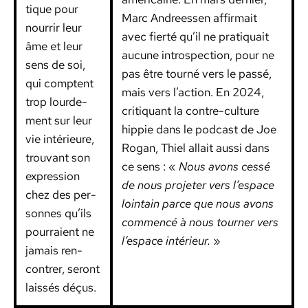
tique pour
Marc Andreessen affir­mait
nour­rir leur
avec fierté qu’il ne pra­ti­quait
âme et leur
aucune intro­spec­tion, pour ne
sens de soi,
pas être tourné vers le passé,
qui comptent
mais vers l’action. En 2024,
trop lour­de­
cri­ti­quant la con­tre-cul­ture
ment sur leur
hip­pie dans le pod­cast de Joe
vie intérieure,
Rogan, Thiel allait aus­si dans
trou­vant son
ce sens : «
Nous avons cessé
expres­sion
de nous pro­jeter vers l’espace
chez des per­
loin­tain parce que nous avons
son­nes qu’ils
com­mencé à nous tourn­er vers
pour­raient ne
l’espace intérieur.
»
jamais ren­
con­tr­er, seront
lais­sés déçus.