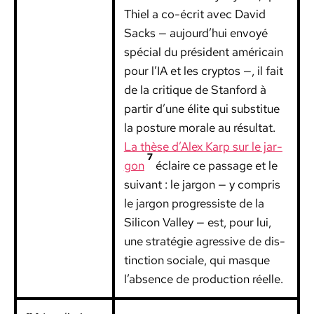
Thiel a co-écrit avec David
Sacks — aujourd’hui envoyé
spé­cial du prési­dent améri­cain
pour l’IA et les cryp­tos —, il fait
de la cri­tique de Stan­ford à
par­tir d’une élite qui sub­stitue
la pos­ture morale au résul­tat.
La thèse d’Alex Karp sur le jar­
7
gon
éclaire ce pas­sage et le
suiv­ant : le jar­gon — y com­pris
le jar­gon pro­gres­siste de la
Sil­i­con Val­ley — est, pour lui,
une stratégie agres­sive de dis­
tinc­tion sociale, qui masque
l’absence de pro­duc­tion réelle.