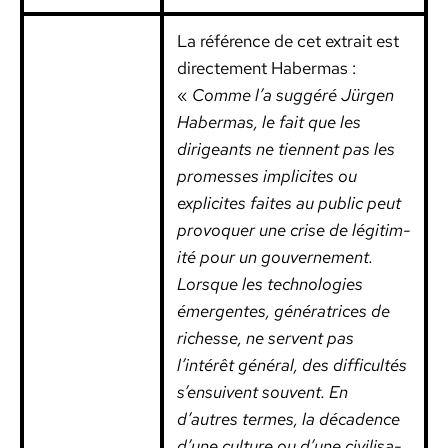
La référence de cet extrait est
directe­ment Haber­mas :
«
Comme l’a sug­géré Jür­gen
Haber­mas, le fait que les
dirigeants ne tien­nent pas les
promess­es implicites ou
explicites faites au pub­lic peut
provo­quer une crise de légitim­
ité pour un gou­verne­ment.
Lorsque les tech­nolo­gies
émer­gentes, généra­tri­ces de
richesse, ne ser­vent pas
l’intérêt général, des dif­fi­cultés
s’ensuivent sou­vent. En
d’autres ter­mes, la déca­dence
d’une cul­ture ou d’une civil­i­sa­