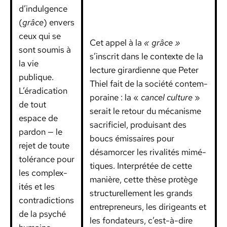
d’indulgence
(
grâce
) envers
ceux qui se
Cet appel à la
« grâce »
sont soumis à
s’inscrit dans le con­texte de la
la vie
lec­ture girar­di­enne que Peter
publique.
Thiel fait de la société con­tem­
L’éradication
po­raine : la «
can­cel cul­ture
»
de tout
serait le retour du mécan­isme
espace de
sac­ri­fi­ciel, pro­duisant des
par­don — le
boucs émis­saires pour
rejet de toute
désamorcer les rival­ités mimé­
tolérance pour
tiques. Inter­prétée de cette
les com­plex­
manière, cette thèse pro­tège
ités et les
struc­turelle­ment les grands
con­tra­dic­tions
entre­pre­neurs, les dirigeants et
de la psy­ché
les fon­da­teurs, c’est-à-dire