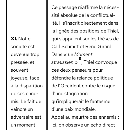
Ce pas­sage réaf­firme la néces­
sité absolue de la con­flict­ual­
ité. Il s’inscrit directe­ment dans
la lignée des posi­tions de Thiel,
XI.
Notre
qui s’appuient sur les thès­es de
société est
Carl Schmitt et René Girard.
dev­enue trop
Dans «
Le Moment
9
pressée, et
straussien
»
, Thiel con­voque
sou­vent
ces deux penseurs pour
joyeuse, face
défendre la relance poli­tique
à la dis­pari­tion
de l’Occident con­tre le risque
de ses enne­
d’une stag­na­tion
mis. Le fait de
qu’impliquerait le fan­tasme
vain­cre un
d’une paix mon­di­ale.
adver­saire est
Appel au meurtre des enne­mis :
un moment
ici, on observe un écho direct