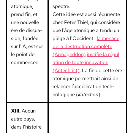
atom­ique,
spec­tre.
prend fin, et
Cette idée est aus­si récur­rente
une nou­velle
chez Peter Thiel, qui con­sid­ère
ère de dis­sua­
que l’âge atom­ique a ten­du un
sion, fondée
piège à l’Occident :
la men­ace
sur l’IA, est sur
de la destruc­tion com­plète
le point de
(Armaged­don) jus­ti­fie la régu­l
com­mencer.
a­tion de toute inno­va­tion
(Antéchrist)
. La fin de cette ère
atom­ique per­me­t­trait ain­si de
relancer l’accélération tech­
nologique (
kat­e­chon
).
XIII.
Aucun
autre pays,
dans l’histoire