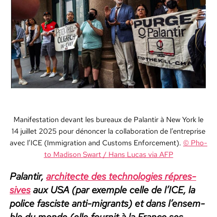
maître
du
monde
Man­i­fes­ta­tion devant les bureaux de Palan­tir à New York le
14 juil­let 2025 pour dénon­cer la col­lab­o­ra­tion de l’en­tre­prise
avec l’ICE (Immi­gra­tion and Cus­toms Enforce­ment).
© Pho­
to Madi­son Swart / Hans Lucas via AFP
Palan­tir,
archi­tecte des tech­nolo­gies répres­
sives
aux USA (par exem­ple celle de l’ICE, la
police fas­ciste anti-migrants) et dans l’ensem­
ble du monde (elle four­nit à la France ses