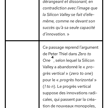
dérangeant et dis­so­nant, en
con­tra­dic­tion avec l’image que
la Sil­i­con Val­ley se fait d’elle-
même, comme ne devant son
suc­cès qu’à sa seule capac­ité
d’innovation.
»
Ce pas­sage reprend l’argument
de Peter Thiel dans
Zero to
4
One
, selon lequel la Sil­i­con
Val­ley a aban­don­né le «
pro­
grès ver­ti­cal
» (
zero to one
)
pour le «
pro­grès hor­i­zon­tal
»
(
1 to n
). Le pro­grès ver­ti­cal
sup­pose des inno­va­tions rad­i­
cales, qui passent par la créa­
tion de nou­veaux monopoles,