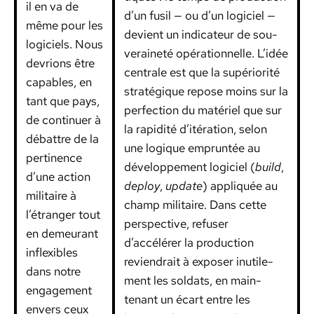
il en va de
d’un fusil — ou d’un logi­ciel —
même pour les
devient un indi­ca­teur de sou­
logi­ciels. Nous
veraineté opéra­tionnelle. L’idée
devri­ons être
cen­trale est que la supéri­or­ité
capa­bles, en
stratégique repose moins sur la
tant que pays,
per­fec­tion du matériel que sur
de con­tin­uer à
la rapid­ité d’itération, selon
débat­tre de la
une logique emprun­tée au
per­ti­nence
développe­ment logi­ciel (
build
,
d’une action
deploy
,
update
) appliquée au
mil­i­taire à
champ mil­i­taire. Dans cette
l’étranger tout
per­spec­tive, refuser
en demeu­rant
d’accélérer la pro­duc­tion
inflex­i­bles
reviendrait à expos­er inutile­
dans notre
ment les sol­dats, en main­
engage­ment
tenant un écart entre les
envers ceux