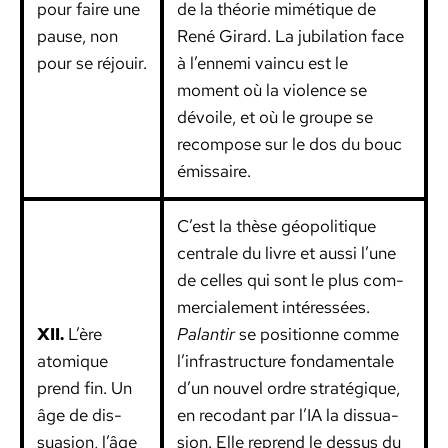
pour faire une
de la théorie mimé­tique de
pause, non
René Girard. La jubi­la­tion face
pour se réjouir.
à l’ennemi vain­cu est le
moment où la vio­lence se
dévoile, et où le groupe se
recom­pose sur le dos du bouc
émis­saire.
C’est la thèse géopoli­tique
cen­trale du livre et aus­si l’une
de celles qui sont le plus com­
mer­ciale­ment intéressées.
XII.
L’ère
Palan­tir
se posi­tionne comme
atom­ique
l’infrastructure fon­da­men­tale
prend fin. Un
d’un nou­v­el ordre stratégique,
âge de dis­
en reco­dant par l’IA la dis­sua­
sua­sion, l’âge
sion. Elle reprend le dessus du