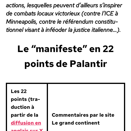
actions, lesquelles peu­vent d’ailleurs s’in­spir­er
de com­bats locaux vic­to­rieux (con­tre l’ICE à
Min­neapo­lis, con­tre le référen­dum con­sti­tu­
tion­nel visant à inféoder la jus­tice ital­i­enne…).
Le “man­i­feste” en 22
points de Palan­tir
Les 22
points (tra­
duc­tion à
par­tir de la
Com­men­taires par le site
dif­fu­sion en
Le grand con­ti­nent
anglais sur X