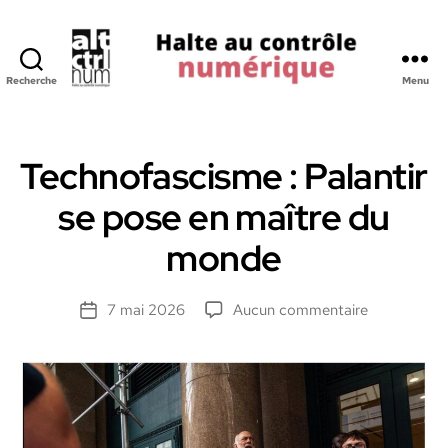
Recherche
Menu
Halte
au
Controle
Numerique
Technofascisme : Palantir
se pose en maître du
monde
sur
7 mai 2026
Aucun commentaire
Date
Technofasc
de
:
l’article
Palantir
se
pose
en