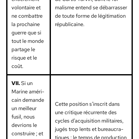
volon­taire et
mal­isme entend se débar­rass­er
ne com­bat­tre
de toute forme de légiti­ma­tion
la prochaine
répub­li­caine.
guerre que si
tout le monde
partage le
risque et le
coût.
VII.
Si un
Marine améri­
cain demande
Cette posi­tion s’inscrit dans
un meilleur
une cri­tique récur­rente des
fusil, nous
cycles d’acquisition mil­i­taires,
devri­ons le
jugés trop lents et bureau­cra­
con­stru­ire ; et
tiques : le temps de pro­duc­tion