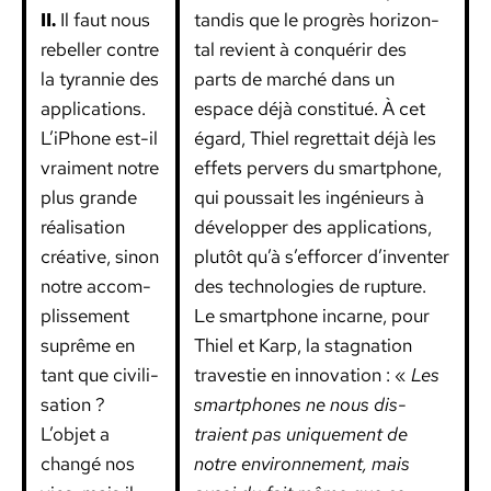
II.
Il faut nous
tan­dis que le pro­grès hor­i­zon­
rebeller con­tre
tal revient à con­quérir des
la tyran­nie des
parts de marché dans un
appli­ca­tions.
espace déjà con­sti­tué. À cet
L’iPhone est-il
égard, Thiel regret­tait déjà les
vrai­ment notre
effets per­vers du smart­phone,
plus grande
qui pous­sait les ingénieurs à
réal­i­sa­tion
dévelop­per des appli­ca­tions,
créa­tive, sinon
plutôt qu’à s’efforcer d’inventer
notre accom­
des tech­nolo­gies de rup­ture.
plisse­ment
Le smart­phone incar­ne, pour
suprême en
Thiel et Karp, la stag­na­tion
tant que civil­i­
trav­es­tie en inno­va­tion : «
Les
sa­tion ?
smart­phones ne nous dis­
L’objet a
traient pas unique­ment de
changé nos
notre envi­ron­nement, mais