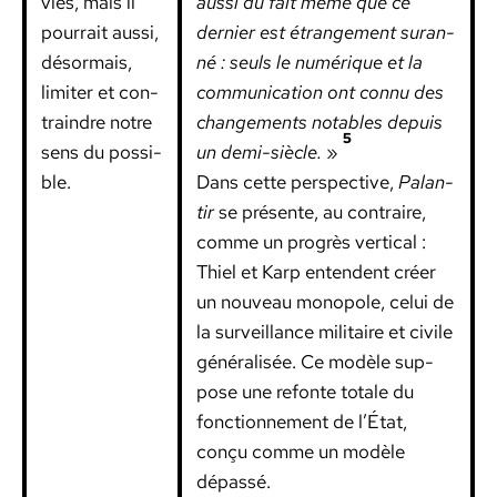
vies, mais il
aus­si du fait même que ce
pour­rait aus­si,
dernier est étrange­ment suran­
désor­mais,
né : seuls le numérique et la
lim­iter et con­
com­mu­ni­ca­tion ont con­nu des
train­dre notre
change­ments nota­bles depuis
5
sens du pos­si­
un demi-siè­cle.
»
ble.
Dans cette per­spec­tive,
Palan­
tir
se présente, au con­traire,
comme un pro­grès ver­ti­cal :
Thiel et Karp enten­dent créer
un nou­veau mono­pole, celui de
la sur­veil­lance mil­i­taire et civile
général­isée. Ce mod­èle sup­
pose une refonte totale du
fonc­tion­nement de l’État,
conçu comme un mod­èle
dépassé.