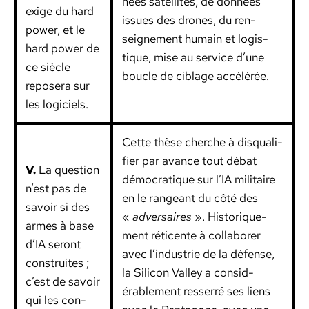
nées satel­lites, de don­nées
exige du hard
issues des drones, du ren­
pow­er, et le
seigne­ment humain et logis­
hard pow­er de
tique, mise au ser­vice d’une
ce siè­cle
boucle de ciblage accélérée.
reposera sur
les logi­ciels.
Cette thèse cherche à dis­qual­i­
fi­er par avance tout débat
V.
La ques­tion
démoc­ra­tique sur l’IA mil­i­taire
n’est pas de
en le rangeant du côté des
savoir si des
«
adver­saires
». His­torique­
armes à base
ment réti­cente à col­la­bor­er
d’IA seront
avec l’industrie de la défense,
con­stru­ites ;
la Sil­i­con Val­ley a con­sid­
c’est de savoir
érable­ment resser­ré ses liens
qui les con­