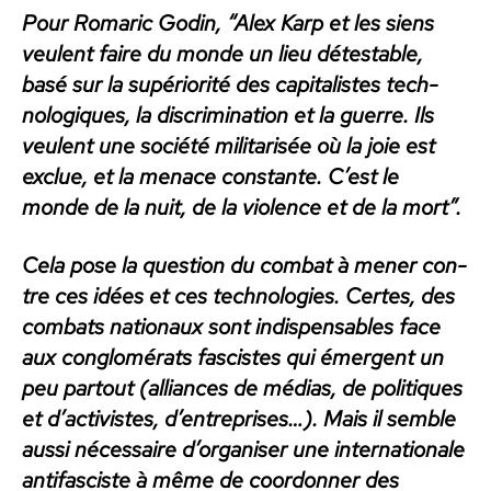
Pour Romar­ic Godin, “Alex Karp et les siens
veu­lent faire du monde un lieu détestable,
basé sur la supéri­or­ité des cap­i­tal­istes tech­
nologiques, la dis­crim­i­na­tion et la guerre. Ils
veu­lent une société mil­i­tarisée où la joie est
exclue, et la men­ace con­stante. C’est le
monde de la nuit, de la vio­lence et de la mort”.
Cela pose la ques­tion du com­bat à men­er con­
tre ces idées et ces tech­nolo­gies. Certes, des
com­bats nationaux sont indis­pens­ables face
aux con­glomérats fas­cistes qui émer­gent un
peu partout (alliances de médias, de poli­tiques
et d’ac­tivistes, d’en­tre­pris­es…). Mais il sem­ble
aus­si néces­saire d’or­gan­is­er une inter­na­tionale
antifas­ciste à même de coor­don­ner des