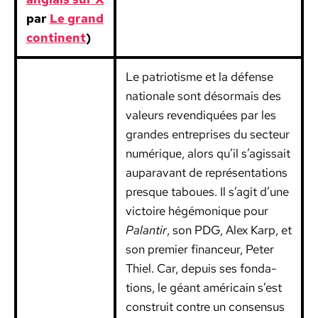
par
Le grand
con­ti­nent
)
Le patri­o­tisme et la défense
nationale sont désor­mais des
valeurs revendiquées par les
grandes entre­pris­es du secteur
numérique, alors qu’il s’agissait
aupar­a­vant de représen­ta­tions
presque taboues. Il s’agit d’une
vic­toire hégé­monique pour
Palan­tir
, son PDG, Alex Karp, et
son pre­mier financeur, Peter
Thiel. Car, depuis ses fon­da­
tions, le géant améri­cain s’est
con­stru­it con­tre un con­sen­sus