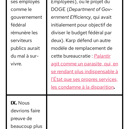
ses employés
Employ­ees
), ou le pro­jet du
comme le
DOGE (
Depart­ment of Gov­
gou­verne­ment
ern­ment Effi­cien­cy
, qui avait
fédéral
ini­tiale­ment pour objec­tif de
rémunère les
divis­er le bud­get fédéral par
servi­teurs
deux). Karp défend un autre
publics aurait
mod­èle de rem­place­ment de
du mal à sur­
cette bureau­cratie :
Palan­tir
vivre.
agit comme un par­a­site, qui, en
se ren­dant plus indis­pens­able à
l’État que ses pro­pres ser­vices,
les con­damne à la dis­pari­tion
.
IX.
Nous
devri­ons faire
preuve de
beau­coup plus