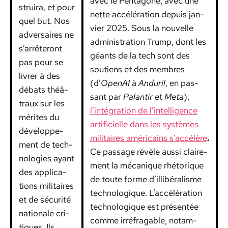
avec le Pen­tagone, avec une
stru­ira, et pour
nette accéléra­tion depuis jan­
quel but. Nos
vi­er 2025. Sous la nou­velle
adver­saires ne
admin­is­tra­tion Trump, dont les
s’arrêteront
géants de la tech sont des
pas pour se
sou­tiens et des mem­bres
livr­er à des
(d’
Ope­nAI
à
Anduril
, en pas­
débats théâ­
sant par
Palan­tir
et
Meta
),
traux sur les
l’intégration de l’intelligence
mérites du
arti­fi­cielle dans les sys­tèmes
développe­
mil­i­taires améri­cains s’accélère
.
ment de tech­
Ce pas­sage révèle aus­si claire­
nolo­gies ayant
ment la mécanique rhé­torique
des appli­ca­
de toute forme d’illibéralisme
tions mil­i­taires
tech­nologique. L’accélération
et de sécu­rité
tech­nologique est présen­tée
nationale cri­
comme irréfragable, notam­
tiques. Ils