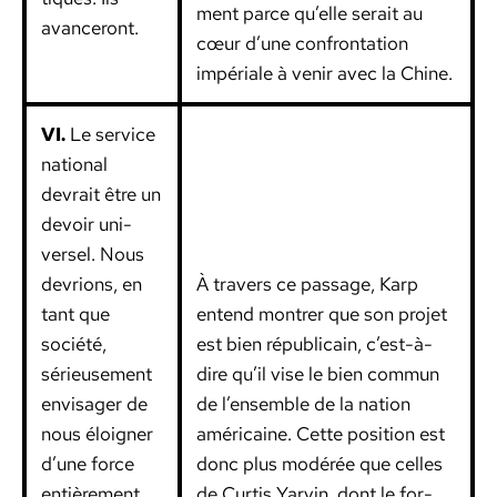
ment parce qu’elle serait au
avanceront.
cœur d’une con­fronta­tion
impéri­ale à venir avec la Chine.
VI.
Le ser­vice
nation­al
devrait être un
devoir uni­
versel. Nous
devri­ons, en
À tra­vers ce pas­sage, Karp
tant que
entend mon­tr­er que son pro­jet
société,
est bien répub­li­cain, c’est-à-
sérieuse­ment
dire qu’il vise le bien com­mun
envis­ager de
de l’ensemble de la nation
nous éloign­er
améri­caine. Cette posi­tion est
d’une force
donc plus mod­érée que celles
entière­ment
de Cur­tis Yarvin, dont le for­