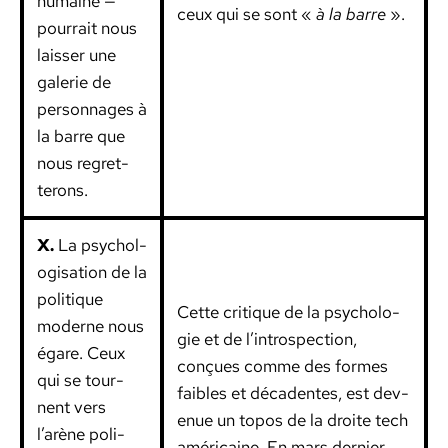
humaine —
ceux qui se sont «
à la barre
».
pour­rait nous
laiss­er une
galerie de
per­son­nages à
la barre que
nous regret­
terons.
X.
La psy­chol­
o­gi­sa­tion de la
poli­tique
Cette cri­tique de la psy­cholo­
mod­erne nous
gie et de l’introspection,
égare. Ceux
conçues comme des formes
qui se tour­
faibles et déca­dentes, est dev­
nent vers
enue un topos de la droite tech
l’arène poli­
améri­caine. En mars dernier,