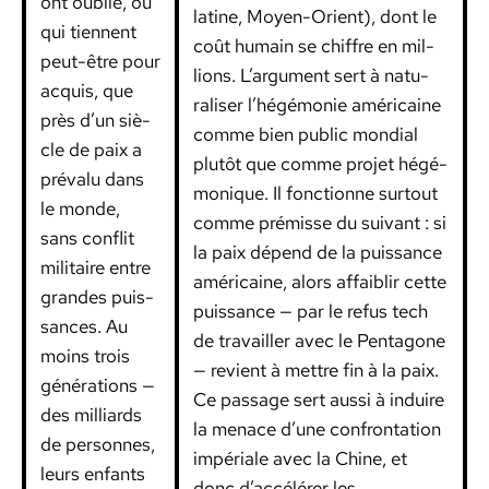
ont oublié, ou
latine, Moyen-Ori­ent), dont le
qui tien­nent
coût humain se chiffre en mil­
peut-être pour
lions. L’argument sert à nat­u­
acquis, que
ralis­er l’hégémonie améri­caine
près d’un siè­
comme bien pub­lic mon­di­al
cle de paix a
plutôt que comme pro­jet hégé­
pré­valu dans
monique. Il fonc­tionne surtout
le monde,
comme prémisse du suiv­ant : si
sans con­flit
la paix dépend de la puis­sance
mil­i­taire entre
améri­caine, alors affaib­lir cette
grandes puis­
puis­sance — par le refus tech
sances. Au
de tra­vailler avec le Pen­tagone
moins trois
— revient à met­tre fin à la paix.
généra­tions —
Ce pas­sage sert aus­si à induire
des mil­liards
la men­ace d’une con­fronta­tion
de per­son­nes,
impéri­ale avec la Chine, et
leurs enfants
donc d’accélérer les