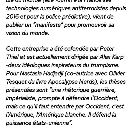
tech­nolo­gies numériques antiter­ror­istes depuis
2016 et pour la police pré­dic­tive), vient de
pub­li­er un “man­i­feste” pour pro­mou­voir sa
vision du monde.
Cette entre­prise a été cofondée par Peter
Thiel et est actuelle­ment dirigée par Alex Karp
‑deux idéo­logues inspi­ra­teurs du trump­isme.
Pour Nas­ta­sia Had­jad­ji (co-autrice avec Olivi­er
Tes­quet du livre Apoc­a­lypse Nerds), les thès­es
présen­tées sont “une rhé­torique guer­rière,
impéri­al­iste, prompte à défendre l’Occident,
mais ce qu’il faut enten­dre par Occi­dent, c’est
l’Amérique, l’Amérique blanche. Il défend la
puis­sance états-uni­enne”.