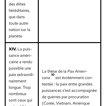
des élites
hérédi­taires,
que dans
toute autre
nation sur la
planète.
XIV.
La puis­
sance améri­
caine a ren­du
pos­si­ble une
La thèse de la
Pax Amer­i­
paix extra­or­di­
10
cana
est évidem­ment con­
naire­ment
testée : la paix entre grandes
longue. Trop
puis­sances s’est accom­pa­g­née
nom­breux
de guer­res par procu­ra­tion
sont ceux qui
(Corée, Viet­nam, Amérique