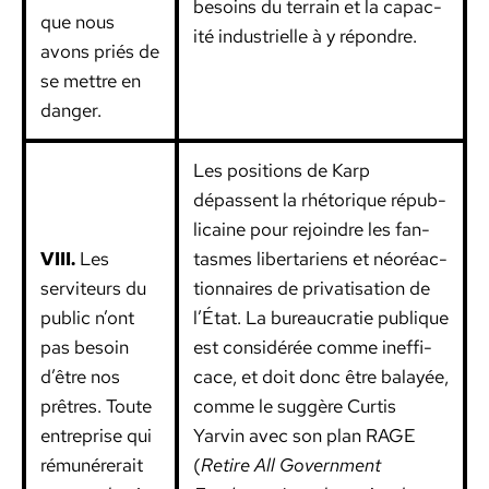
besoins du ter­rain et la capac­
que nous
ité indus­trielle à y répon­dre.
avons priés de
se met­tre en
dan­ger.
Les posi­tions de Karp
dépassent la rhé­torique répub­
li­caine pour rejoin­dre les fan­
VIII.
Les
tasmes lib­er­tariens et néoréac­
servi­teurs du
tion­naires de pri­vati­sa­tion de
pub­lic n’ont
l’État. La bureau­cratie publique
pas besoin
est con­sid­érée comme inef­fi­
d’être nos
cace, et doit donc être bal­ayée,
prêtres. Toute
comme le sug­gère Cur­tis
entre­prise qui
Yarvin avec son plan RAGE
rémunér­erait
(
Retire All Gov­ern­ment