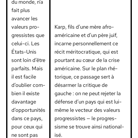
du monde, n’a
fait plus
avancer les
valeurs pro­
Karp, fils d’une mère afro-
gres­sistes que
améri­caine et d’un père juif,
celui-ci. Les
incar­ne per­son­nelle­ment ce
États-Unis
réc­it méri­to­cra­tique, qui est
sont loin d’être
pour­tant au cœur de la crise
par­faits. Mais
améri­caine. Sur le plan rhé­
il est facile
torique, ce pas­sage sert à
d’oublier com­
désarmer la cri­tique de
bi­en il existe
gauche : on ne peut rejeter la
davan­tage
défense d’un pays qui est lui-
d’opportunités
même le vecteur des valeurs
dans ce pays,
pro­gres­sistes — le pro­gres­
pour ceux qui
sisme se trou­ve ain­si nation­al­
ne sont pas
isé.