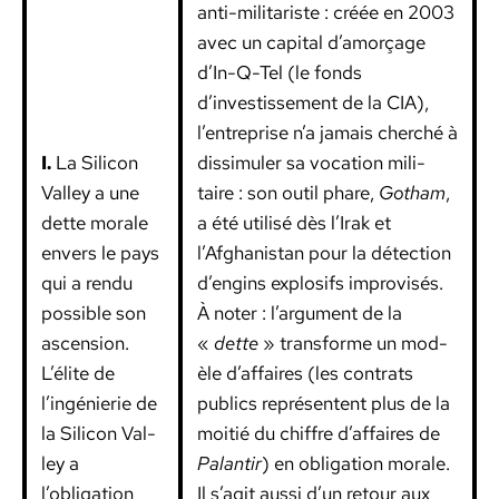
anti-mil­i­tariste : créée en 2003
avec un cap­i­tal d’amorçage
d’In-Q-Tel (le fonds
d’investissement de la CIA),
l’entreprise n’a jamais cher­ché à
I.
La Sil­i­con
dis­simuler sa voca­tion mil­i­
Val­ley a une
taire : son out­il phare,
Gotham
,
dette morale
a été util­isé dès l’Irak et
envers le pays
l’Afghanistan pour la détec­tion
qui a ren­du
d’engins explosifs impro­visés.
pos­si­ble son
À not­er : l’argument de la
ascen­sion.
«
dette
» trans­forme un mod­
L’élite de
èle d’affaires (les con­trats
l’ingénierie de
publics représen­tent plus de la
la Sil­i­con Val­
moitié du chiffre d’affaires de
ley a
Palan­tir
) en oblig­a­tion morale.
l’obligation
Il s’agit aus­si d’un retour aux