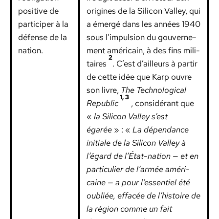
pos­i­tive de
orig­ines de la Sil­i­con Val­ley, qui
par­ticiper à la
a émergé dans les années 1940
défense de la
sous l’impulsion du gou­verne­
nation.
ment améri­cain, à des fins mil­i­
2
taires
. C’est d’ailleurs à par­tir
de cette idée que Karp ouvre
son livre,
The Tech­no­log­i­cal
1, 3
Repub­lic
, con­sid­érant que
«
la Sil­i­con Val­ley s’est
égarée
» : «
La dépen­dance
ini­tiale de la Sil­i­con Val­ley à
l’égard de l’État-nation — et en
par­ti­c­uli­er de l’armée améri­
caine — a pour l’essentiel été
oubliée, effacée de l’histoire de
la région comme un fait