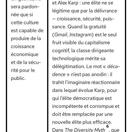
et Alex Karp : une élite ne se
sera par­don­
légitime que par la délivrance
née que si
— crois­sance, sécu­rité, puis­
cette cul­ture
sance. Quand la gra­tu­ité
est capa­ble de
(
Gmail
,
Insta­gram
) est le seul
pro­duire de la
fruit vis­i­ble du cap­i­tal­isme
crois­sance
cog­ni­tif, la classe dirigeante
économique
tech­nologique mérite sa
et de la sécu­
délégiti­ma­tion. Le mot «
déca­
rité pour le
dence
» n’est pas anodin : il
pub­lic.
trahit l’imaginaire réac­tion­naire
dans lequel évolue Karp, pour
qui l’élite démoc­ra­tique est
incom­pé­tente et cor­rompue et
doit être rem­placée par une
nou­velle élite plus effi­cace.
6
Dans
The Diver­si­ty Myth
, que