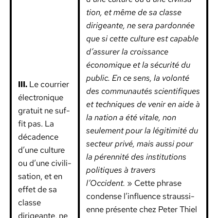
tion, et même de sa classe
dirigeante, ne sera par­don­née
que si cette cul­ture est capa­ble
d’assurer la crois­sance
économique et la sécu­rité du
pub­lic. En ce sens, la volon­té
III.
Le cour­ri­er
des com­mu­nautés sci­en­tifiques
élec­tron­ique
et tech­niques de venir en aide à
gra­tu­it ne suf­
la nation a été vitale, non
fit pas. La
seule­ment pour la légitim­ité du
déca­dence
secteur privé, mais aus­si pour
d’une cul­ture
la péren­nité des insti­tu­tions
ou d’une civil­i­
poli­tiques à tra­vers
sa­tion, et en
l’Occident.
» Cette phrase
effet de sa
con­dense l’influence straussi­
classe
enne présente chez Peter Thiel
dirigeante, ne