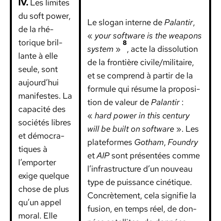
IV.
Les lim­ites
du soft pow­er,
Le slo­gan interne de
Palan­tir
,
de la rhé­
«
your soft­ware is the weapons
torique bril­
8
sys­tem
»
, acte la dis­so­lu­tion
lante à elle
de la fron­tière civile/militaire,
seule, sont
et se com­prend à par­tir de la
aujourd’hui
for­mule qui résume la propo­si­
man­i­festes. La
tion de valeur de
Palan­tir
:
capac­ité des
«
hard pow­er in this cen­tu­ry
sociétés libres
will be built on soft­ware
». Les
et démoc­ra­
plate­formes
Gotham
,
Foundry
tiques à
et
AIP
sont présen­tées comme
l’emporter
l’infrastructure d’un nou­veau
exige quelque
type de puis­sance ciné­tique.
chose de plus
Con­crète­ment, cela sig­ni­fie la
qu’un appel
fusion, en temps réel, de don­
moral. Elle