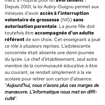
Depuis 2001, la loi Aubry-Guigou per­met aux
mineures d’avoir
accès à l’interruption
volon­taire de grossesse
(IVG)
sans
autori­sa­tion parentale
. La jeune fille doit
toute­fois être
accom­pa­g­née d’un adulte
référent
de son choix. Cet enseignant a joué
ce rôle à plusieurs repris­es. L’adolescente
con­cernée était absente une demi-journée
du lycée. Le chef d’établissement, seul autre
mem­bre de la com­mu­nauté éduca­tive à être
au courant, se rendait sim­ple­ment à la vie
sco­laire pour retir­er son car­ton d’absence.
“
Aujourd’hui, nous n’avons plus ces marges de
manœu­vre. L’informatique nous met en dif­fi­
culté
”.