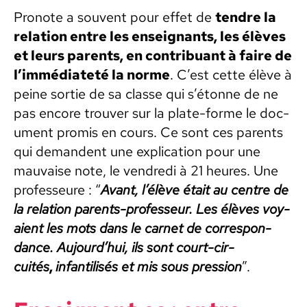
Pronote a sou­vent pour effet de
ten­dre la
rela­tion entre les enseignants, les élèves
et leurs par­ents, en con­tribuant à faire de
l’immédiateté la norme
. C’est cette élève à
peine sor­tie de sa classe qui s’étonne de ne
pas encore trou­ver sur la plate-forme le doc­
u­ment promis en cours. Ce sont ces par­ents
qui deman­dent une expli­ca­tion pour une
mau­vaise note, le ven­dre­di à 21 heures. Une
pro­fesseure : “
Avant, l’élève était au cen­tre de
la rela­tion par­ents-pro­fesseur. Les élèves voy­
aient les mots dans le car­net de cor­re­spon­
dance. Aujourd’hui, ils sont court-cir­
cuités
,
infan­til­isés et mis sous pres­sion
”.