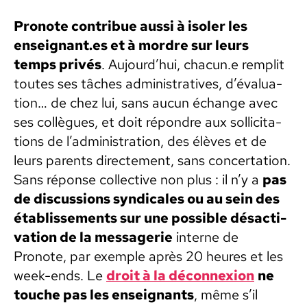
Pronote con­tribue aus­si à isol­er les
enseignant.es et à mor­dre sur leurs
temps privés
. Aujourd’hui, chacun.e rem­plit
toutes ses tâch­es admin­is­tra­tives, d’é­val­u­a­
tion… de chez lui, sans aucun échange avec
ses col­lègues, et doit répon­dre aux sol­lic­i­ta­
tions de l’ad­min­is­tra­tion, des élèves et de
leurs par­ents directe­ment, sans con­cer­ta­tion.
Sans réponse col­lec­tive non plus : il n’y a
pas
de dis­cus­sions syn­di­cales ou au sein des
étab­lisse­ments sur une pos­si­ble dés­ac­ti­
va­tion de la mes­sagerie
interne de
Pronote, par exem­ple après 20 heures et les
week-ends. Le
droit à la décon­nex­ion
ne
touche pas les enseignants
, même s’il