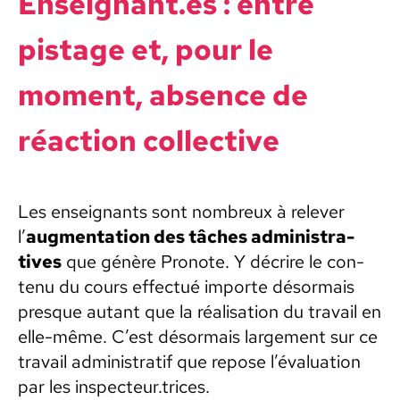
Enseignant.es : entre
pistage et, pour le
moment, absence de
réac­tion col­lec­tive
Les enseignants sont nom­breux à relever
l’
aug­men­ta­tion des tâch­es admin­is­tra­
tives
que génère Pronote. Y décrire le con­
tenu du cours effec­tué importe désor­mais
presque autant que la réal­i­sa­tion du tra­vail en
elle-même. C’est désor­mais large­ment sur ce
tra­vail admin­is­tratif que repose l’é­val­u­a­tion
par les inspecteur.trices.