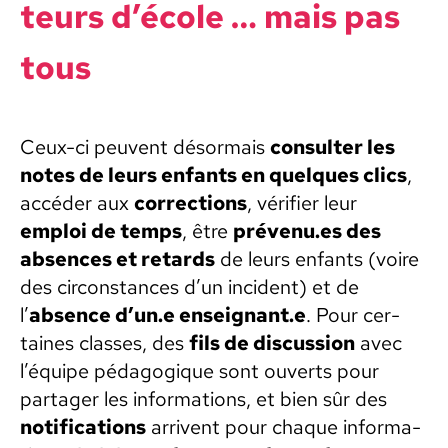
teurs d’école … mais pas
tous
Ceux-ci peu­vent désor­mais
con­sul­ter les
notes de leurs enfants en quelques clics
,
accéder aux
cor­rec­tions
, véri­fi­er leur
emploi de temps
, être
prévenu.es des
absences et retards
de leurs enfants (voire
des cir­con­stances d’un inci­dent) et de
l’
absence d’un.e enseignant.e
. Pour cer­
taines class­es, des
fils de dis­cus­sion
avec
l’équipe péd­a­gogique sont ouverts pour
partager les infor­ma­tions, et bien sûr des
noti­fi­ca­tions
arrivent pour chaque infor­ma­