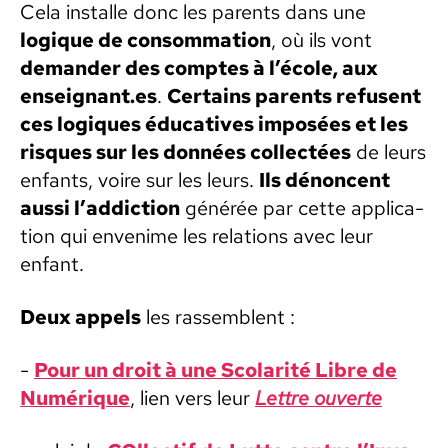
Cela installe donc les par­ents dans une
logique de con­som­ma­tion
, où ils vont
deman­der des comptes à l’école, aux
enseignant.es
.
Cer­tains par­ents refusent
ces logiques éduca­tives imposées et les
risques sur les don­nées col­lec­tées
de leurs
enfants, voire sur les leurs.
Ils dénon­cent
aus­si l’ad­dic­tion
générée par cette appli­ca­
tion qui enven­ime les rela­tions avec leur
enfant.
Deux appels
les rassem­blent :
-
Pour un droit à une Sco­lar­ité Libre de
Numérique
, lien vers leur
Let­tre ouverte