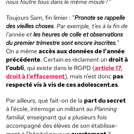
nous foutre tous dans le même moule !
”
Tou­jours Sam, fin lim­i­er : “
Pronote se rap­pelle
des vieilles choses
. Par exem­ple, t’es à la fin de
l’année et
les heures de colle et obser­va­tions
du pre­mier trimestre sont encore inscrites
.
”
On a même
accès aux don­nées de l’année
précé­dente
. Certain.es récla­ment un
droit à
l’oubli
, qui existe dans le RGPD (
arti­cle 17,
droit à l’ef­face­ment
), mais n’est donc
pas
respec­té vis à vis de ces adolescent.es
.
Par ailleurs, que fait-on de la
part du secret
à l’école, inter­roge un mil­i­tant au
Plan­ning
famil­ial
, enseignant qui a plusieurs fois
accom­pa­g­né des élèves de son étab­lisse­
ment à l’hôpital pour un
avorte­ment
?