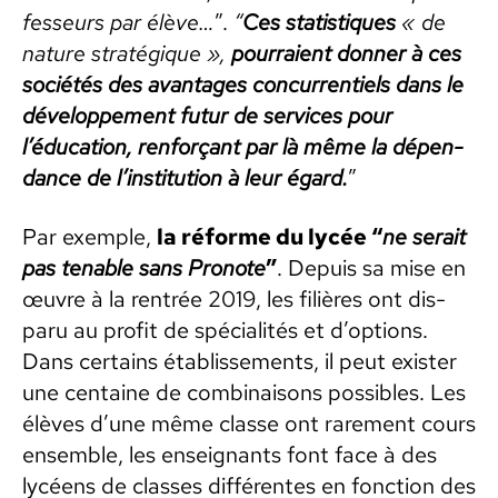
fesseurs par élève…
”.
“
Ces sta­tis­tiques
« de
nature stratégique »,
pour­raient don­ner à ces
sociétés des avan­tages con­cur­ren­tiels dans le
développe­ment futur de ser­vices pour
l’éducation, ren­forçant par là même la dépen­
dance de l’institution à leur égard.
”
Par exem­ple,
la réforme du lycée “
ne serait
pas ten­able sans Pronote
”
. Depuis sa mise en
œuvre à la ren­trée 2019, les fil­ières ont dis­
paru au prof­it de spé­cial­ités et d’options.
Dans cer­tains étab­lisse­ments, il peut exis­ter
une cen­taine de com­bi­naisons pos­si­bles. Les
élèves d’une même classe ont rarement cours
ensem­ble, les enseignants font face à des
lycéens de class­es dif­férentes en fonc­tion des