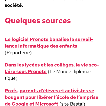
société.
Quelques sources
Le logi­ciel Pronote banalise la sur­veil­
lance infor­ma­tique des enfants
(Reporterre)
Dans les lycées et les col­lèges, la vie sco­
laire sous Pronote
(Le Monde diplo­ma­
tique)
Profs, par­ents d’élèves et activistes se
bougent pour libér­er l’école de l’emprise
de Google et Microsoft
(site Bas­ta!)