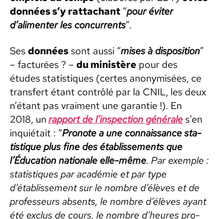
don­nées s’y rat­tachant
“
pour éviter
d’alimenter les con­cur­rents
”.
Ses
don­nées
sont aus­si “
mis­es à dis­po­si­tion
”
– fac­turées ? –
du min­istère
pour des
études sta­tis­tiques (certes anonymisées, ce
trans­fert étant con­trôlé par la CNIL, les deux
n’é­tant pas vrai­ment une garantie !). En
2018, un
rap­port de l’inspection générale
s’en
inquié­tait : “
Pronote a une con­nais­sance sta­
tis­tique plus fine des étab­lisse­ments que
l’Éducation nationale elle-même
. Par exem­ple :
sta­tis­tiques par académie et par type
d’établissement sur le nom­bre d’élèves et de
pro­fesseurs absents, le nom­bre d’élèves ayant
été exclus de cours, le nom­bre d’heures pro­