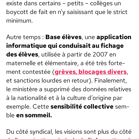
existe dans cer­tains – petits – col­lèges un
boy­cott de fait en n’y sai­sis­sant que le strict
min­i­mum.
Autre temps :
Base élèves
, une
appli­ca­tion
infor­ma­tique qui con­dui­sait au fichage
des élèves
, util­isée à par­tir de 2007 en
mater­nelle et élé­men­taire, a été très forte­
ment con­testée (
grèves, blocages divers
,
et sanc­tions lour­des en retour). Finale­ment,
le min­istère a sup­primé des don­nées rel­a­tives
à la nation­al­ité et à la cul­ture d’origine par
exem­ple. Cette
sen­si­bil­ité col­lec­tive
sem­
ble
en som­meil.
Du côté syn­di­cal, les visions sont plus du côté