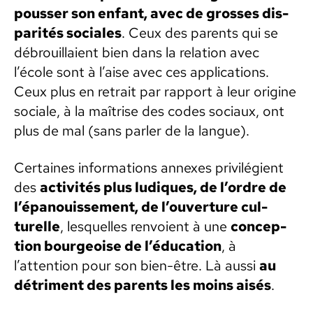
pouss­er son enfant, avec de gross­es dis­
par­ités sociales
. Ceux des par­ents qui se
débrouil­laient bien dans la rela­tion avec
l’école sont à l’aise avec ces appli­ca­tions.
Ceux plus en retrait par rap­port à leur orig­ine
sociale, à la maîtrise des codes soci­aux, ont
plus de mal (sans par­ler de la langue).
Cer­taines infor­ma­tions annex­es priv­ilégient
des
activ­ités plus ludiques, de l’ordre de
l’épanouissement, de l’ouverture cul­
turelle
, lesquelles ren­voient à une
con­cep­
tion bour­geoise de l’éducation
, à
l’attention pour son bien-être. Là aus­si
au
détri­ment des par­ents les moins aisés
.