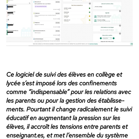
Ce logi­ciel de suivi des élèves en col­lège et
lycée s’est imposé lors des con­fine­ments
comme “indis­pens­able” pour les rela­tions avec
les par­ents ou pour la ges­tion des étab­lisse­
ments. Pour­tant il change rad­i­cale­ment le suivi
édu­catif en aug­men­tant la pres­sion sur les
élèves, il accroît les ten­sions entre par­ents et
enseignant.es, et met l’ensemble du sys­tème