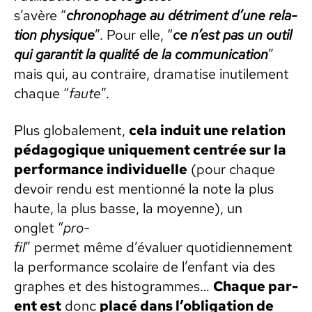
s’avère “
chronophage au détri­ment d’une rela­
tion physique
”. Pour elle, “
ce n’est pas un out­il
qui garan­tit la qual­ité de la com­mu­ni­ca­tion
”
mais qui, au con­traire, drama­tise inutile­ment
chaque “
faute
”.
Plus glob­ale­ment,
cela induit une rela­tion
péd­a­gogique unique­ment cen­trée sur la
per­for­mance indi­vidu­elle
(pour chaque
devoir ren­du est men­tion­né la note la plus
haute, la plus basse, la moyenne), un
onglet “
pro­
fil
” per­met même d’évaluer quo­ti­di­en­nement
la per­for­mance sco­laire de l’enfant via des
graphes et des his­togrammes…
Chaque par­
ent est
donc
placé dans l’obligation de