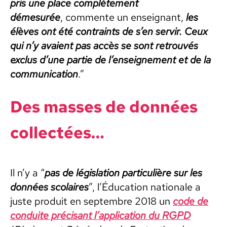
pris une place com­plète­ment
démesurée
, com­mente un enseignant,
les
élèves ont été con­traints de s’en servir. Ceux
qui n’y avaient pas accès se sont retrou­vés
exclus d’une par­tie de l’enseignement et de la
com­mu­ni­ca­tion
.”
Des mass­es de don­nées
col­lec­tées…
Il n’y a “
pas de lég­is­la­tion par­ti­c­ulière sur les
don­nées sco­laires
”, l’Éducation nationale a
juste pro­duit en sep­tem­bre 2018 un
code de
con­duite pré­cisant l’application du RGPD