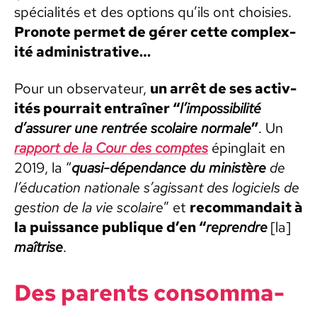
spé­cial­ités et des options qu’ils ont choisies.
Pronote per­met de gér­er cette com­plex­
ité admin­is­tra­tive…
Pour un obser­va­teur,
un arrêt de ses activ­
ités pour­rait entraîn­er “
l’impossibilité
d’assurer une ren­trée sco­laire nor­male
”
. Un
rap­port de la Cour des comptes
épinglait en
2019, la “
qua­si-dépen­dance du min­istère
de
l’éducation nationale s’agissant des logi­ciels de
ges­tion de la vie sco­laire
” et
recom­mandait à
la puis­sance publique d’en “
repren­dre
[la]
maîtrise
.
Des par­ents con­som­ma­