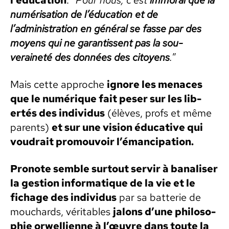
l’éducation
. “
Pour nous, c’est
immoral que la
numéri­sa­tion de l’éducation et de
l’administration en général se fasse par des
moyens qui ne garan­tis­sent pas la sou­
veraineté des don­nées des citoyens
.
”
Mais cette approche
ignore les men­aces
que le numérique fait peser sur les lib­
ertés des indi­vidus
(élèves, profs et même
par­ents)
et sur une vision éduca­tive qui
voudrait pro­mou­voir l’é­man­ci­pa­tion.
Pronote sem­ble surtout servir à banalis­er
la ges­tion infor­ma­tique de la vie et le
fichage des indi­vidus
par sa bat­terie de
mouchards, véri­ta­bles
jalons d’une philoso­
phie orwelli­enne à l’œuvre dans toute la