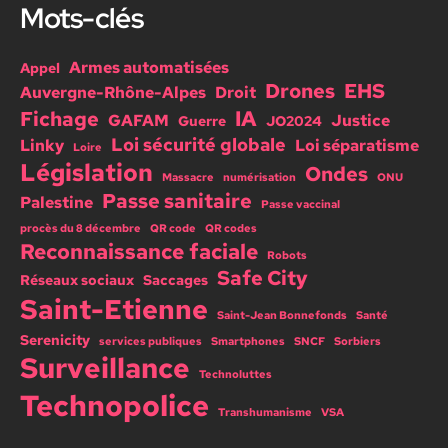
Mots-clés
Armes automatisées
Appel
Drones
EHS
Auvergne-Rhône-Alpes
Droit
IA
Fichage
GAFAM
Justice
Guerre
JO2024
Loi sécurité globale
Linky
Loi séparatisme
Loire
Législation
Ondes
Massacre
numérisation
ONU
Passe sanitaire
Palestine
Passe vaccinal
procès du 8 décembre
QR code
QR codes
Reconnaissance faciale
Robots
Safe City
Réseaux sociaux
Saccages
Saint-Etienne
Saint-Jean Bonnefonds
Santé
Serenicity
services publiques
Smartphones
SNCF
Sorbiers
Surveillance
Technoluttes
Technopolice
Transhumanisme
VSA