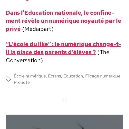
Dans l’Education nationale, le con­fine­
ment révèle un numérique noy­auté par le
privé
(Médi­a­part)
“L’école du like” : le numérique change-t-
il la place des par­ents d’élèves ?
(The
Con­ver­sa­tion)
École numérique
,
Écrans
,
Éducation
,
Flicage numérique
,
Étiquettes
Pronote