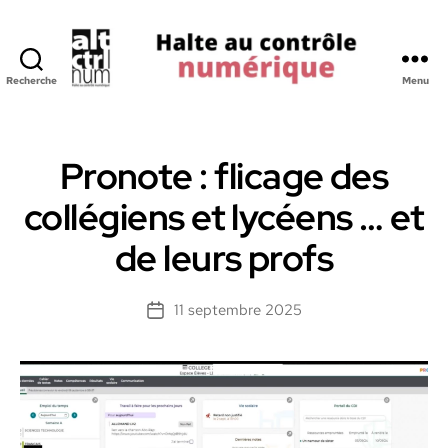
Recherche
Menu
Halte
au
Controle
Numerique
Pronote : flicage des
collégiens et lycéens … et
de leurs profs
11 septembre 2025
Date
de
l’article