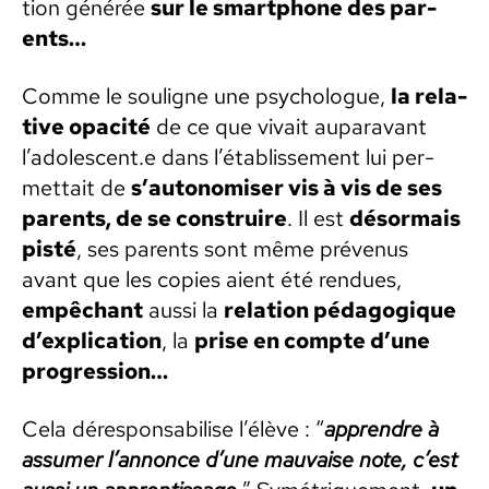
tion générée
sur le smart­phone des par­
ents…
Comme le souligne une psy­cho­logue,
la rel­a­
tive opac­ité
de ce que vivait aupar­a­vant
l’adolescent.e dans l’établissement lui per­
me­t­tait de
s’autonomiser vis à vis de ses
par­ents, de se con­stru­ire
. Il est
désor­mais
pisté
, ses par­ents sont même prévenus
avant que les copies aient été ren­dues,
empêchant
aus­si la
rela­tion péd­a­gogique
d’explication
, la
prise en compte d’une
pro­gres­sion…
Cela dére­spon­s­abilise l’élève : “
appren­dre à
assumer l’annonce d’une mau­vaise note, c’est