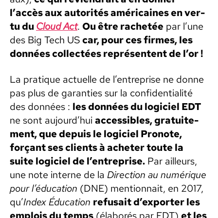
l’accès aux autorités améri­caines en ver­
tu du
Cloud Act
.
Ou être rachetée
par l’une
des Big Tech US
car, pour ces firmes, les
don­nées col­lec­tées représen­tent de l’or !
La pra­tique actuelle de l’entreprise ne donne
pas plus de garanties sur la con­fi­den­tial­ité
des don­nées :
les don­nées du logi­ciel EDT
ne sont aujourd’hui
acces­si­bles, gra­tu­ite­
ment, que depuis le logi­ciel Pronote,
forçant ses clients à acheter toute la
suite logi­ciel de l’entreprise.
Par ailleurs,
une note interne de la
Direc­tion au numérique
pour l’éducation
(DNE) men­tion­nait, en 2017,
qu’
Index Édu­ca­tion
refu­sait d’exporter les
emplois du temps
(élaborés par EDT)
et les