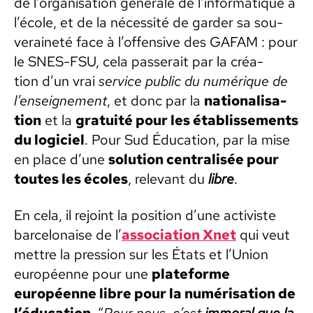
de l’or­gan­i­sa­tion générale de l’in­for­ma­tique à
l’é­cole, et de la néces­sité de garder sa sou­
veraineté face à l’of­fen­sive des GAFAM : pour
le SNES-FSU, cela passerait par la créa­
tion d’un vrai
ser­vice pub­lic du numérique de
l’enseignement
, et donc par la
nation­al­i­sa­
tion
et la
gra­tu­ité pour les étab­lisse­ments
du logi­ciel
. Pour Sud Édu­ca­tion, par la mise
en place d’une
solu­tion cen­tral­isée pour
toutes les écoles
, rel­e­vant du
libre
.
En cela, il rejoint la posi­tion d’une activiste
barcelon­aise de l’
asso­ci­a­tion Xnet
qui veut
met­tre la pres­sion sur les États et l’Union
européenne pour une
plate­forme
européenne libre pour la numéri­sa­tion de