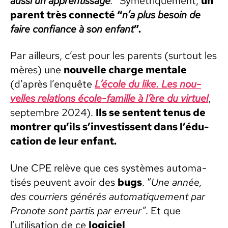
aus­si un appren­tis­sage
.
” Symétrique­ment,
un
par­ent très con­nec­té “
n’a plus besoin de
faire con­fi­ance à son enfant
”.
Par ailleurs, c’est pour les par­ents (surtout les
mères) une
nou­velle charge men­tale
(d’après l’en­quête
L’école du like. Les nou­
velles rela­tions école-famille à l’ère du virtuel
,
sep­tem­bre 2024).
Ils se sen­tent tenus de
mon­tr­er qu’ils s’in­vestis­sent dans l’é­d­u­
ca­tion de leur enfant.
Une CPE relève que ces sys­tèmes automa­
tisés peu­vent avoir des
bugs
. “
Une année,
des cour­ri­ers générés automa­tique­ment par
Pronote sont par­tis par erreur”
. Et que
l’utilisation de ce
logi­ciel