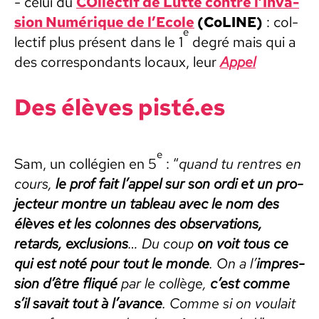
- celui du
COl­lec­tif de Lutte con­tre l’In­va­
sion Numérique de l’Ecole
(CoL­INE)
: col­
e
lec­tif plus présent dans le 1
degré mais qui a
des cor­re­spon­dants locaux, leur
Appel
Des élèves pisté.es
e
Sam, un col­légien en 5
: “
quand tu ren­tres en
cours,
le prof fait l’appel sur son ordi et un pro­
jecteur mon­tre un tableau avec le nom des
élèves et les colonnes des obser­va­tions,
retards, exclu­sions
… Du coup
on voit tous ce
qui est noté pour tout le monde
. On a l’
impres­
sion d’être fliqué
par le col­lège,
c’est comme
s’il savait tout à l’avance
. Comme si on voulait