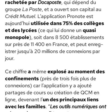
rachetée par
Doca­poste
, qui dépend du
groupe
La Poste
, et a ouvert son cap­i­tal au
Crédit Mutuel
. L’application Pronote est
aujour­d’hui
util­isée dans 75% des col­lèges
et des lycées
(ce qui lui donne un
qua­si
mono­pole
), soit dans 8 500 étab­lisse­ments
sur près de 11 400 en France, et peut enreg­
istr­er jusqu’à 20 mil­lions de con­nex­ions par
jour.
Ce chiffre
a
même
explosé
au moment des
con­fine­ments
(près de trois fois plus de
con­nex­ions) car l’application y a ajouté
partages de cours ou créa­tion de QCM en
ligne, devenant l’
un des prin­ci­paux liens
avec les familles
. “
Les out­ils numériques ont