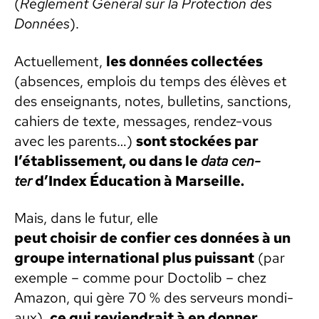
(
Règle­ment Général sur la Pro­tec­tion des
Don­nées
).
Actuelle­ment,
les don­nées col­lec­tées
(absences, emplois du temps des élèves et
des enseignants, notes, bul­letins, sanc­tions,
cahiers de texte, mes­sages, ren­dez-vous
avec les par­ents…)
sont stock­ées par
l’étab­lisse­ment, ou dans le
data cen­
ter
d’Index Édu­ca­tion à Mar­seille.
Mais, dans le futur, elle
peut choisir de con­fi­er ces don­nées à un
groupe inter­na­tion­al plus puis­sant
(par
exem­ple – comme pour Doc­tolib – chez
Ama­zon, qui gère 70 % des serveurs mon­di­
aux),
ce qui reviendrait à en don­ner