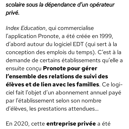
sco­laire sous la dépen­dance d’un opéra­teur
privé.
Index Edu­ca­tion
, qui com­mer­cialise
l’application Pronote, a été créée en 1999,
d’abord autour du logi­ciel EDT (qui sert à la
con­cep­tion des emplois du temps). C’est à la
demande de cer­tains étab­lisse­ments qu’elle a
ensuite conçu
Pronote pour gér­er
l’ensemble des rela­tions de suivi des
élèves et de lien avec les familles
. Ce logi­
ciel fait l’objet d’un abon­nement annuel payé
par l’établissement selon son nom­bre
d’élèves, les presta­tions atten­dues…
En 2020, cette
entre­prise privée
a été