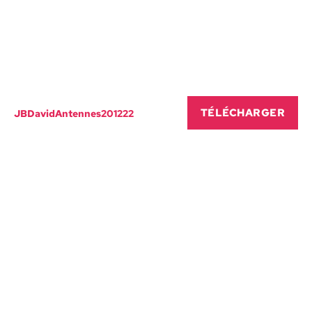
TÉLÉCHARG­ER
JBDavidAntennes201222