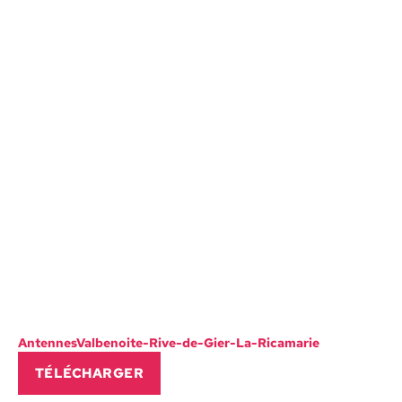
Anten­nes­Val­benoite-Rive-de-Gier-La-Rica­marie
TÉLÉCHARG­ER