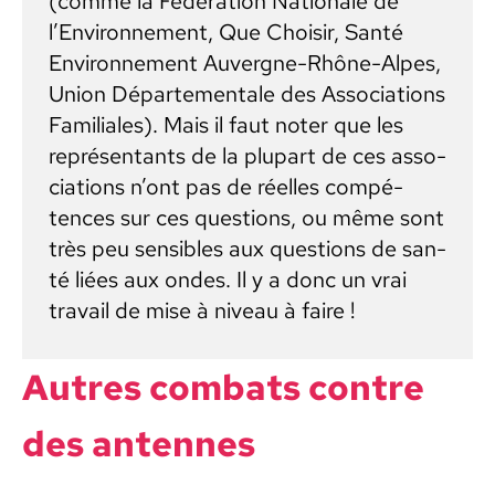
(comme la Fédéra­tion Nationale de
l’En­vi­ron­nement, Que Choisir, San­té
Envi­ron­nement Auvergne-Rhône-Alpes,
Union Départe­men­tale des Asso­ci­a­tions
Famil­iales). Mais il faut not­er que les
représen­tants de la plu­part de ces asso­
ci­a­tions n’ont pas de réelles com­pé­
tences sur ces ques­tions, ou même sont
très peu sen­si­bles aux ques­tions de san­
té liées aux ondes. Il y a donc un vrai
tra­vail de mise à niveau à faire !
Autres com­bats con­tre
des antennes