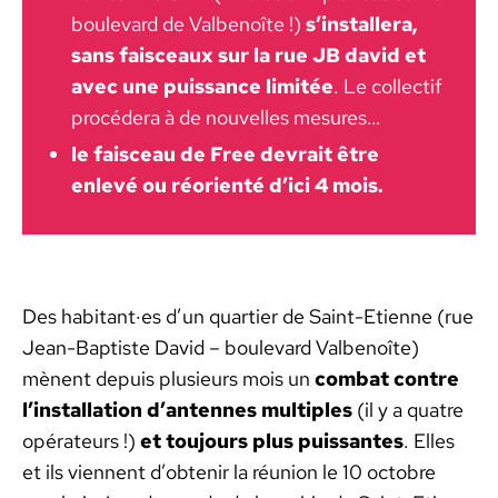
boule­vard de Val­benoîte !)
s’in­stallera,
sans fais­ceaux sur la rue JB david et
avec une puis­sance lim­itée
. Le col­lec­tif
procédera à de nou­velles mesures…
le fais­ceau de Free devrait être
enlevé ou réori­en­té d’i­ci 4 mois.
Des habitant·es d’un quarti­er de Saint-Eti­enne (rue
Jean-Bap­tiste David – boule­vard Val­benoîte)
mènent depuis plusieurs mois un
com­bat con­tre
l’in­stal­la­tion d’an­tennes mul­ti­ples
(il y a qua­tre
opéra­teurs !)
et tou­jours plus puis­santes
. Elles
et ils vien­nent d’obtenir la réu­nion le 10 octo­bre