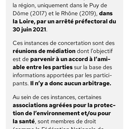
la région, unique­ment dans le Puy de
Dôme (2017) et le Rhône (2019),
dans
la Loire, par un arrêté pré­fec­toral du
30 juin 2021
.
Ces instances de con­cer­ta­tion sont des
réu­nions de médi­a­tion
dont l’ob­jec­tif
est de
par­venir à un accord à l’ami­
able entre les par­ties
sur la base des
infor­ma­tions apportées par les par­tic­i­
pants.
Il n’y a donc aucun arbi­trage.
Au sein de ces instances, cer­taines
asso­ci­a­tions agréées pour la pro­tec­
tion de l’en­vi­ron­nement et/ou pour
la san­té
, sont mem­bres de droit