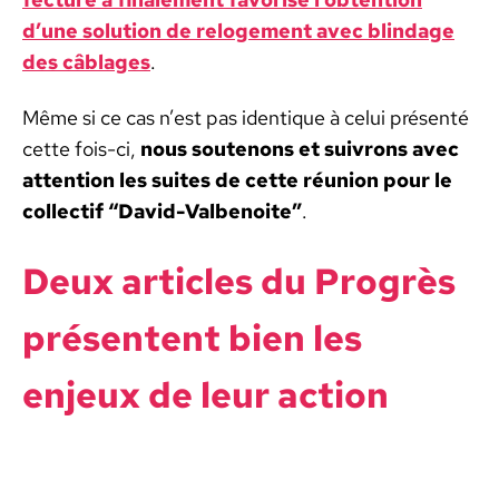
d’une solu­tion de rel­o­ge­ment avec blindage
des câblages
.
Même si ce cas n’est pas iden­tique à celui présen­té
cette fois-ci,
nous soutenons et suiv­rons avec
atten­tion les suites de cette réu­nion pour le
col­lec­tif “David-Val­benoite”
.
Deux arti­cles du Pro­grès
présen­tent bien les
enjeux de leur action