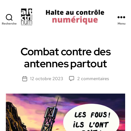
Recherche
Menu
Halte
au
Controle
Numerique
Combat contre des
antennes partout
sur
12 octobre 2023
2 commentaires
Date
Combat
de
contre
l’article
des
antennes
partout