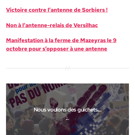
Vic­toire con­tre l’an­tenne de Sor­biers !
Non à l’antenne-relais de Ver­sil­hac
Man­i­fes­ta­tion à la ferme de Mazeyras le 9
octo­bre pour s’op­pos­er à une antenne
Nous voulons des guichets…
←