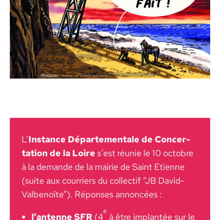
L’
Instance Départe­men­tale de Con­cer­
ta­tion de la Loire
s’est réu­nie le 10 octo­bre
à la demande de la mairie de Saint Eti­enne
(suite aux cour­ri­ers du col­lec­tif “JB David-
Val­benoîte”). Répons­es annon­cées :
e
l’an­tenne SFR
(4
à être implan­tée sur le