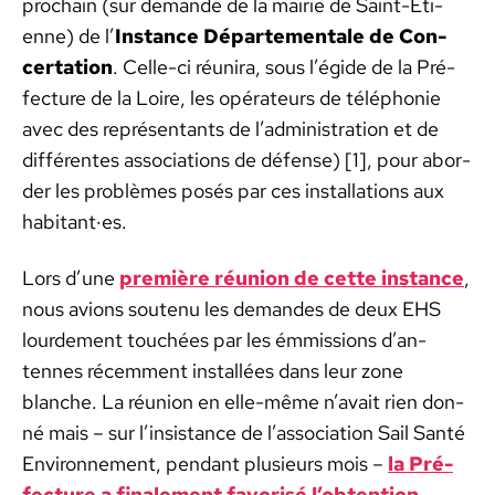
prochain (sur demande de la mairie de Saint-Eti­
enne) de l’
Instance Départe­men­tale de Con­
cer­ta­tion
. Celle-ci réu­ni­ra, sous l’égide de la Pré­
fec­ture de la Loire, les opéra­teurs de télé­phonie
avec des représen­tants de l’ad­min­is­tra­tion et de
dif­férentes asso­ci­a­tions de défense) [1], pour abor­
der les prob­lèmes posés par ces instal­la­tions aux
habitant·es.
Lors d’une
pre­mière réu­nion de cette instance
,
nous avions soutenu les deman­des de deux EHS
lour­de­ment touchées par les émmis­sions d’an­
tennes récem­ment instal­lées dans leur zone
blanche. La réu­nion en elle-même n’avait rien don­
né mais – sur l’in­sis­tance de l’as­so­ci­a­tion Sail San­té
Envi­ron­nement, pen­dant plusieurs mois –
la Pré­
fec­ture a finale­ment favorisé l’ob­ten­tion