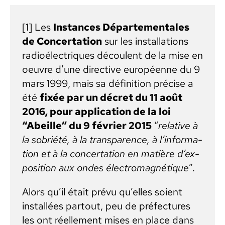
[1] Les
Instances Départe­men­tales
de Con­cer­ta­tion
sur les instal­la­tions
radioélec­triques découlent de la mise en
oeu­vre d’une direc­tive européenne du 9
mars 1999, mais sa déf­i­ni­tion pré­cise a
été
fixée par un décret du 11 août
2016, pour appli­ca­tion de la loi
“Abeille” du 9 févri­er 2015
“
rel­a­tive à
la sobriété, à la trans­parence, à l’in­for­ma­
tion et à la con­cer­ta­tion en matière d’ex­
po­si­tion aux ondes élec­tro­mag­né­tique
”.
Alors qu’il était prévu qu’elles soient
instal­lées partout, peu de pré­fec­tures
les ont réelle­ment mis­es en place dans