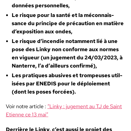
don­nées per­son­nelles,
Le risque pour la san­té et la mécon­nais­
sance du principe de pré­cau­tion en matière
d’exposition aux ondes,
Le risque d’incendie notam­ment lié à une
pose des Linky non con­forme aux normes
en vigueur (un juge­ment du 24/03/2023, à
Nan­terre, l’a d’ailleurs con­fir­mé),
Les pra­tiques abu­sives et trompeuses util­
isées par ENEDIS pour le déploiement
(dont les pos­es for­cées).
Voir notre arti­cle :
“Linky : juge­ment au TJ de Saint
Eti­enne ce 13 mai”
Der­rière le Linky, c’est aus­si le pro­jet des