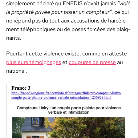
sim­ple­ment déclaré qu’ENEDIS n’avait jamais
“vio­lé
la pro­priété privée pour pos­er un comp­teur”
, ce qui
ne répond pas du tout aux accu­sa­tions de har­cèle­
ment télé­phoniques ou de pos­es for­cées des plaig­
nants.
Pour­tant cette vio­lence existe, comme en atteste
plusieurs témoignages
et
coupures de presse
au
nation­al.