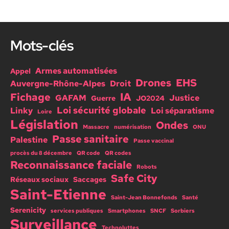
Mots-clés
Armes automatisées
Appel
Drones
EHS
Auvergne-Rhône-Alpes
Droit
IA
Fichage
GAFAM
Justice
Guerre
JO2024
Loi sécurité globale
Linky
Loi séparatisme
Loire
Législation
Ondes
Massacre
numérisation
ONU
Passe sanitaire
Palestine
Passe vaccinal
procès du 8 décembre
QR code
QR codes
Reconnaissance faciale
Robots
Safe City
Réseaux sociaux
Saccages
Saint-Etienne
Saint-Jean Bonnefonds
Santé
Serenicity
services publiques
Smartphones
SNCF
Sorbiers
Surveillance
Technoluttes