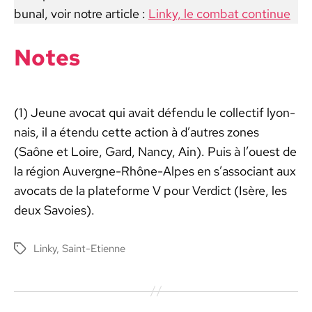
bunal, voir notre arti­cle :
Linky, le com­bat con­tin­ue
Notes
(1) Jeune avo­cat qui avait défendu le col­lec­tif lyon­
nais, il a éten­du cette action à d’autres zones
(Saône et Loire, Gard, Nan­cy, Ain). Puis à l’ouest de
la région Auvergne-Rhône-Alpes en s’as­so­ciant aux
avo­cats de la plate­forme V pour Ver­dict (Isère, les
deux Savoies).
Linky
,
Saint-Etienne
Étiquettes