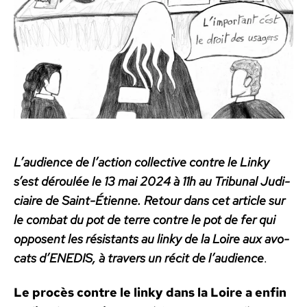
L’au­di­ence de l’ac­tion col­lec­tive con­tre le Linky
s’est déroulée le 13 mai 2024 à 11h au Tri­bunal Judi­
ci­aire de Saint-Éti­enne. Retour dans cet arti­cle sur
le com­bat du pot de terre con­tre le pot de fe
r qui
opposent les résis­tants au linky de la Loire aux avo­
cats d’ENEDIS, à tra­vers un réc­it de l’au­di­ence
.
Le procès con­tre le linky dans la Loire a enfin