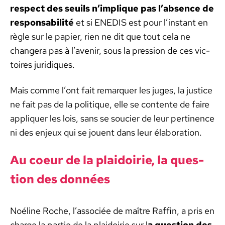
respect des seuils n’im­plique pas l’ab­sence de
respon­s­abil­ité
et si ENEDIS est pour l’in­stant en
règle sur le papi­er, rien ne dit que tout cela ne
chang­era pas à l’avenir, sous la pres­sion de ces vic­
toires juridiques.
Mais comme l’ont fait remar­quer les juges, la jus­tice
ne fait pas de la poli­tique, elle se con­tente de faire
appli­quer les lois, sans se souci­er de leur per­ti­nence
ni des enjeux qui se jouent dans leur élab­o­ra­tion.
Au coeur de la plaidoirie, la ques­
tion des don­nées
Noé­line Roche, l’as­so­ciée de maître Raf­fin, a pris en
charge la par­tie de la plaidoirie sur l
a ques­tion des