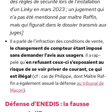
des règles de sécu­rité lors de l’in­stal­la­tion
d’un Linky en mars 2023 ; un juge­ment qui
n’a pas été men­tion­né par maître Raf­fin,
mais qui fig­u­rait dans le dossier trans­mis aux
juges]
Il a par­lé de l’in­frac­tion des con­di­tions de vente,
le change­ment de comp­teur étant imposé
sans deman­der l’avis aux usagers
. Il a rap­
pelé qu’
en refu­sant ceux-ci s’ex­po­saient au
risque de se voir priv­er de courant, ce qui
est illé­gal
(cf : cas de Philippe, dont Maître Raf­
fin a égale­ment assuré la défense
au tri­bunal de
Macon
).
Défense d’ENEDIS : la fausse