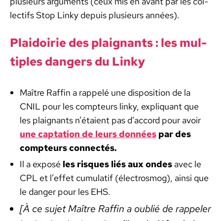
plusieurs argu­ments (ceux mis en avant par les col­
lec­tifs Stop Linky depuis plusieurs années).
Plaidoirie des plaig­nants : les mul­
ti­ples dan­gers du Linky
Maître Raf­fin a rap­pelé une dis­po­si­tion de la
CNIL pour les comp­teurs linky, expli­quant que
les plaig­nants n’é­taient pas d’ac­cord pour avoir
une cap­ta­tion de leurs don­nées
par des
comp­teurs con­nec­tés.
Il a exposé
les risques liés aux ondes
avec le
CPL et l’ef­fet cumu­latif (élec­tros­mog), ain­si que
le dan­ger pour les EHS.
[À ce sujet Maître Raf­fin a oublié de rap­pel­er