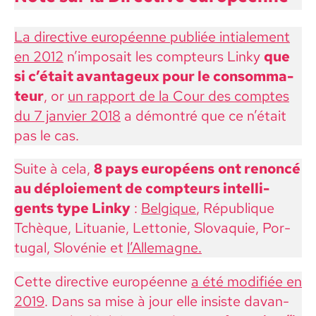
La direc­tive européenne pub­liée intiale­ment
en 2012
n’imposait les comp­teurs Linky
que
si c’était avan­tageux pour le con­som­ma­
teur
, or
un rap­port de la Cour des comptes
du 7 jan­vi­er 2018
a démon­tré que ce n’é­tait
pas le cas.
Suite à cela,
8 pays européens
ont renon­cé
au déploiement de comp­teurs intel­li­
gents type Linky
:
Bel­gique
, République
Tchèque, Litu­anie, Let­tonie, Slo­vaquie, Por­
tu­gal, Slovénie et
l’Allemagne.
Cette direc­tive européenne
a été mod­i­fiée en
2019
. Dans sa mise à jour elle insiste davan­