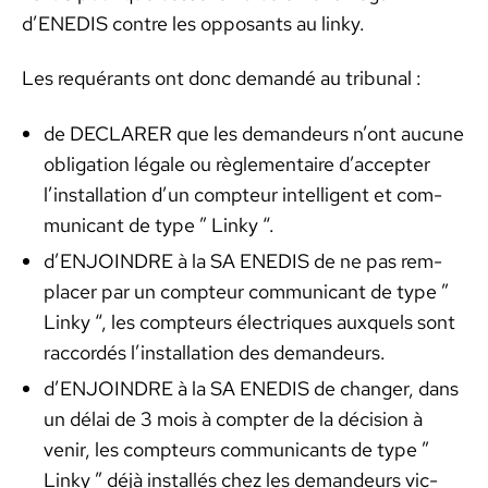
d’ENEDIS con­tre les opposants au linky.
Les requérants ont donc demandé au tri­bunal :
de DECLARER que les deman­deurs n’ont aucune
oblig­a­tion légale ou règle­men­taire d’ac­cepter
l’in­stal­la­tion d’un comp­teur intel­li­gent et com­
mu­ni­cant de type ” Linky “.
d’ENJOINDRE à la SA ENEDIS de ne pas rem­
plac­er par un comp­teur com­mu­ni­cant de type ”
Linky “, les comp­teurs élec­triques aux­quels sont
rac­cordés l’in­stal­la­tion des deman­deurs.
d’ENJOINDRE à la SA ENEDIS de chang­er, dans
un délai de 3 mois à compter de la déci­sion à
venir, les comp­teurs com­mu­ni­cants de type ”
Linky ” déjà instal­lés chez les deman­deurs vic­