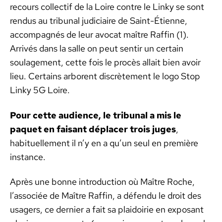
recours col­lec­tif de la Loire con­tre le Linky se sont
ren­dus au tri­bunal judi­ci­aire de Saint-Éti­enne,
accom­pa­g­nés de leur avo­cat maître Raf­fin (1).
Arrivés dans la salle on peut sen­tir un cer­tain
soulage­ment, cette fois le procès allait bien avoir
lieu. Cer­tains arborent dis­crète­ment le logo Stop
Linky 5G Loire.
Pour cette audi­ence, le tri­bunal a mis le
paquet en faisant déplac­er trois juges
,
habituelle­ment il n’y en a qu’un seul en pre­mière
instance.
Après une bonne intro­duc­tion où Maître Roche,
l’as­so­ciée de Maître Raf­fin, a défendu le droit des
usagers, ce dernier a fait sa plaidoirie en exposant