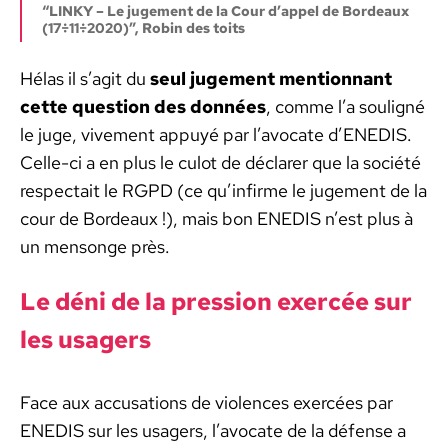
“LINKY – Le juge­ment de la Cour d’ap­pel de Bor­deaux
(17÷11÷2020)”, Robin des toits
Hélas il s’ag­it du
seul juge­ment men­tion­nant
cette ques­tion des don­nées
, comme l’a souligné
le juge, vive­ment appuyé par l’av­o­cate d’ENEDIS.
Celle-ci a en plus le culot de déclar­er que la société
respec­tait le RGPD (ce qu’in­firme le juge­ment de la
cour de Bor­deaux !), mais bon ENEDIS n’est plus à
un men­songe près.
Le déni de la pres­sion exer­cée sur
les usagers
Face aux accu­sa­tions de vio­lences exer­cées par
ENEDIS sur les usagers, l’av­o­cate de la défense a