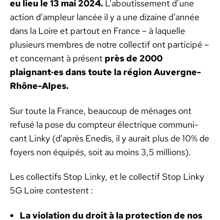
eu lieu le 13 mai 2024.
L’aboutisse­ment d’une
action d’ampleur lancée il y a une dizaine d’an­née
dans la Loire et partout en France – à laque­lle
plusieurs mem­bres de notre col­lec­tif ont par­ticipé –
et con­cer­nant à présent
près de 2000
plaignant·es dans toute la région Auvergne-
Rhône-Alpes.
Sur toute la France, beau­coup de ménages ont
refusé la pose du comp­teur élec­trique com­mu­ni­
cant Linky (d’après Enedis, il y aurait plus de 10% de
foy­ers non équipés, soit au moins 3,5 mil­lions).
Les col­lec­tifs Stop Linky, et le col­lec­tif Stop Linky
5G Loire con­tes­tent :
La vio­la­tion du droit à la pro­tec­tion de nos