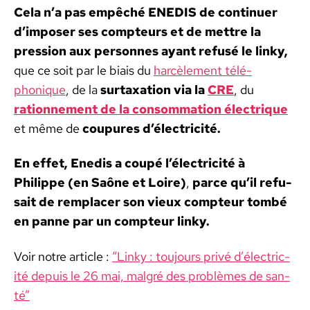
Cela n’a pas empêché ENEDIS de con­tin­uer
d’im­pos­er ses comp­teurs et de met­tre la
pres­sion aux per­son­nes ayant refusé le linky,
que ce soit par le biais du
har­cèle­ment télé­
phonique
, de la
sur­tax­a­tion via la
CRE
, du
rationnement de la con­som­ma­tion élec­trique
et même de
coupures d’élec­tric­ité.
En effet,
Enedis a coupé l’élec­tric­ité à
Philippe (en Saône et Loire)
,
parce qu’il refu­
sait de rem­plac­er son vieux comp­teur tombé
en panne par un comp­teur linky.
Voir notre arti­cle :
“Linky : tou­jours privé d’élec­tric­
ité depuis le 26 mai, mal­gré des prob­lèmes de san­
té”