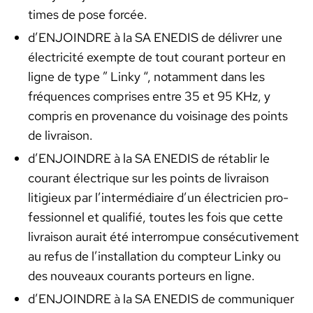
times de pose for­cée.
d’ENJOINDRE à la SA ENEDIS de délivr­er une
élec­tric­ité exempte de tout courant por­teur en
ligne de type ” Linky “, notam­ment dans les
fréquences com­pris­es entre 35 et 95 KHz, y
com­pris en prove­nance du voisi­nage des points
de livrai­son.
d’ENJOINDRE à la SA ENEDIS de rétablir le
courant élec­trique sur les points de livrai­son
litigieux par l’in­ter­mé­di­aire d’un élec­tricien pro­
fes­sion­nel et qual­i­fié, toutes les fois que cette
livrai­son aurait été inter­rompue con­séc­u­tive­ment
au refus de l’in­stal­la­tion du comp­teur Linky ou
des nou­veaux courants por­teurs en ligne.
d’ENJOINDRE à la SA ENEDIS de com­mu­ni­quer