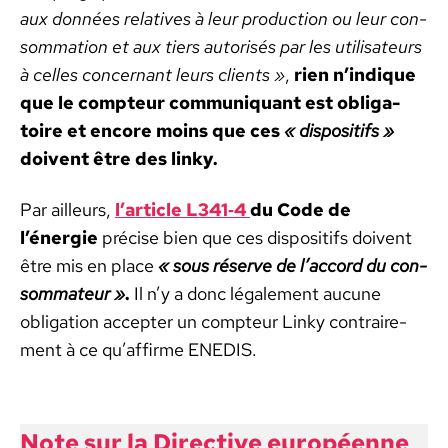
aux don­nées rel­a­tives à leur pro­duc­tion ou leur con­
som­ma­tion et aux tiers autorisés par les util­isa­teurs
à celles con­cer­nant leurs clients »
,
rien n’indique
que le comp­teur com­mu­ni­quant est oblig­a­
toire et encore moins que ces
« dis­posi­tifs »
doivent être des linky.
Par ailleurs,
l’article L341‑4
du Code de
l’énergie
pré­cise bien que ces dis­posi­tifs doivent
être mis en place
« sous réserve de l’ac­cord du con­
som­ma­teur »
.
Il n’y a donc légale­ment aucune
oblig­a­tion accepter un comp­teur Linky con­traire­
ment à ce qu’af­firme ENEDIS.
Note sur la Direc­tive européenne