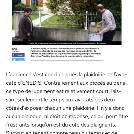
L’au­di­ence s’est con­clue après la plaidoirie de l’av­o­
cate d’ENEDIS. Con­traire­ment aux procès au pénal,
ce type de juge­ment est rel­a­tive­ment court, lais­
sant seule­ment le temps aux avo­cats des deux
côtés d’ex­pos­er cha­cun une plaidoirie. Il n’y a donc
aucun dia­logue, ni droit de réponse, ce qui peut être
frus­trants lorsqu’on est du côté des plaig­nants.
Surtout en ten­ant compte tenu du temps et de