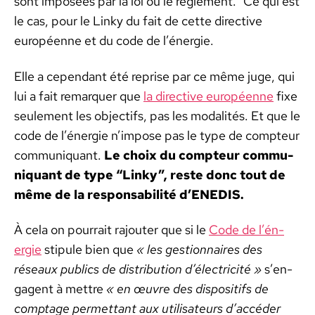
sont imposées par la loi ou le règle­ment.” Ce qui est
le cas, pour le Linky du fait de cette direc­tive
européenne et du code de l’én­ergie.
Elle a cepen­dant été reprise par ce même juge, qui
lui a fait remar­quer que
la direc­tive européenne
fixe
seule­ment les objec­tifs, pas les modal­ités. Et que le
code de l’én­ergie n’im­pose pas le type de comp­teur
com­mu­ni­quant.
Le choix du comp­teur com­mu­
ni­quant de type “Linky”, reste donc tout de
même de la respon­s­abil­ité d’ENEDIS.
À cela on pour­rait rajouter que si le
Code de l’én­
ergie
stip­ule bien que
« les ges­tion­naires des
réseaux publics de dis­tri­b­u­tion d’élec­tric­ité »
s’en­
ga­gent à met­tre
« en œuvre des dis­posi­tifs de
comp­tage per­me­t­tant aux util­isa­teurs d’ac­céder