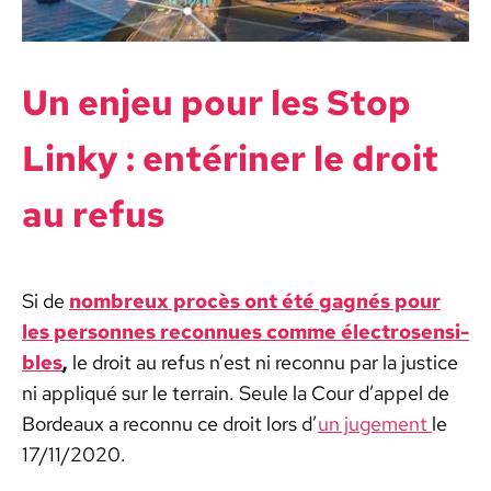
Un enjeu pour les Stop
Linky : entériner le droit
au refus
Si de
nom­breux procès ont été gag­nés pour
les per­son­nes recon­nues comme élec­trosen­si­
bles
,
le droit au refus
n’est ni recon­nu par la jus­tice
ni appliqué sur le ter­rain. Seule la Cour d’ap­pel de
Bor­deaux a recon­nu ce droit lors d’
un juge­ment
le
17/11/2020.