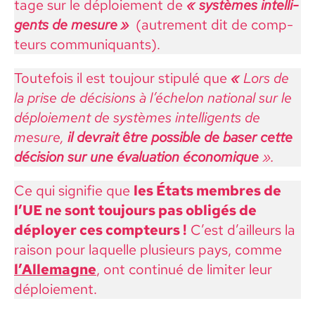
tage sur le déploiement de
«
sys­tèmes intel­li­
gents de mesure
»
(autrement dit de comp­
teurs com­mu­ni­quants).
Toute­fois il est tou­jour stip­ulé que
«
Lors de
la prise de déci­sions à l’éch­e­lon nation­al sur le
déploiement de sys­tèmes intel­li­gents de
mesure,
il devrait être pos­si­ble de baser cette
déci­sion sur une éval­u­a­tion économique
».
Ce qui sig­ni­fie que
les États mem­bres de
l’UE ne sont tou­jours pas oblig­és de
déploy­er ces comp­teurs !
C’est d’ailleurs la
rai­son pour laque­lle plusieurs pays, comme
l’Alle­magne
, ont con­tin­ué de lim­iter leur
déploiement.