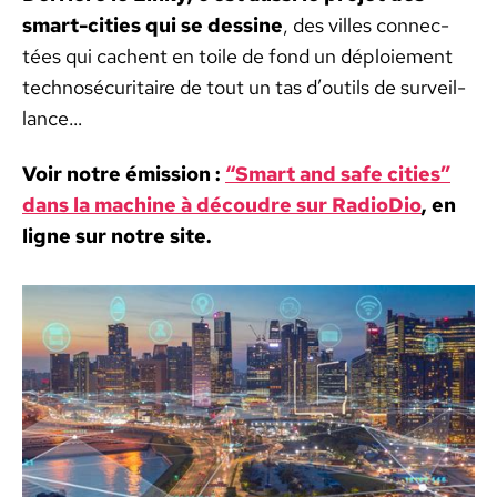
smart-cities qui se des­sine
, des villes con­nec­
tées qui cachent en toile de fond un déploiement
tech­nosécu­ri­taire de tout un tas d’outils de sur­veil­
lance…
Voir notre émis­sion :
“Smart and safe cities”
dans la machine à découdre sur Radio­Dio
, en
ligne sur notre site.