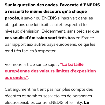
Sur la ques­tion des ondes, l’av­o­cate d’ENEDIS
a ressor­ti le même dis­cours qu’à chaque
procès
, à savoir qu’ENEDIS s’in­scrivait dans les
oblig­a­tions que lui fix­ait la loi et respec­tait les
niveaux d’émis­sion. Évidem­ment, sans pré­cis­er que
ces seuils d’émis­sion sont très bas
en France
par rap­port aux autres pays européens, ce qui les
rend très faciles à respecter.
Voir notre arti­cle sur ce sujet :
“La bataille
européenne des valeurs lim­ites d’ex­po­si­tion
aux ondes”
.
Cet argu­ment ne tient pas non plus compte des
récentes et nom­breuses vic­toires de per­son­nes
élec­trosen­si­bles con­tre ENEDIS et le linky.
Le