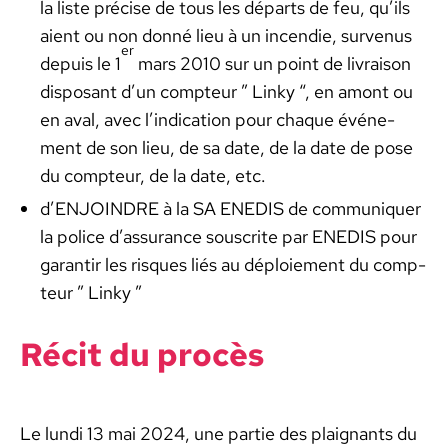
la liste pré­cise de tous les départs de feu, qu’ils
aient ou non don­né lieu à un incendie, sur­venus
er
depuis le 1
mars 2010 sur un point de livrai­son
dis­posant d’un comp­teur ” Linky “, en amont ou
en aval, avec l’indi­ca­tion pour chaque événe­
ment de son lieu, de sa date, de la date de pose
du comp­teur, de la date, etc.
d’ENJOINDRE à la SA ENEDIS de com­mu­ni­quer
la police d’as­sur­ance souscrite par ENEDIS pour
garan­tir les risques liés au déploiement du comp­
teur ” Linky ”
Réc­it du procès
Le lun­di 13 mai 2024, une par­tie des plaig­nants du