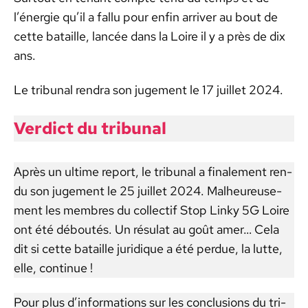
l’én­ergie qu’il a fal­lu pour enfin arriv­er au bout de
cette bataille, lancée dans la Loire il y a près de dix
ans.
Le tri­bunal ren­dra son juge­ment le 17 juil­let 2024.
Ver­dict du tri­bunal
Après un ultime report, le tri­bunal a finale­ment ren­
du son juge­ment le 25 juil­let 2024. Mal­heureuse­
ment les mem­bres du col­lec­tif Stop Linky 5G Loire
ont été déboutés. Un résu­lat au goût amer… Cela
dit si cette bataille juridique a été per­due, la lutte,
elle, con­tin­ue !
Pour plus d’in­for­ma­tions sur les con­clu­sions du tri­