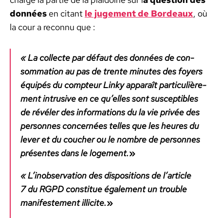
don­nées
en citant
le juge­ment de Bor­deaux
, où
la cour a recon­nu que :
« La col­lecte par défaut des don­nées de con­
som­ma­tion au pas de trente min­utes des foy­ers
équipés du comp­teur Linky appa­raît par­ti­c­ulière­
ment intru­sive en ce qu’elles sont sus­cep­ti­bles
de révéler des infor­ma­tions du la vie privée des
per­son­nes con­cernées telles que les heures du
lever et du couch­er ou le nom­bre de per­son­nes
présentes dans le loge­ment.
»
« L’inobservation des dis­po­si­tions de l’article
7 du RGPD con­stitue égale­ment un trou­ble
man­i­feste­ment illicite.
»