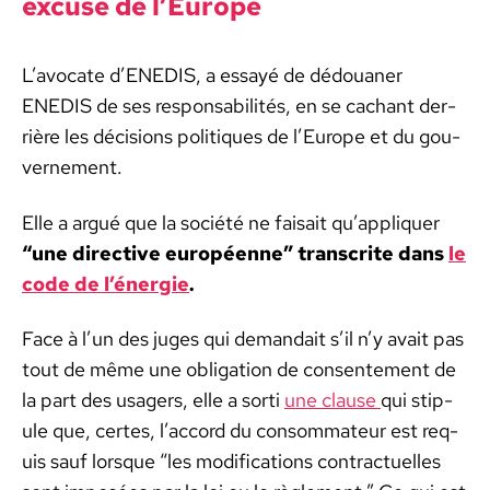
excuse de l’Eu­rope
L’av­o­cate d’ENEDIS, a essayé de dédouan­er
ENEDIS de ses respon­s­abil­ités, en se cachant der­
rière les déci­sions poli­tiques de l’Eu­rope et du gou­
verne­ment.
Elle a argué que la société ne fai­sait qu’ap­pli­quer
“une direc­tive européenne” tran­scrite dans
le
code de l’én­ergie
.
Face à l’un des juges qui demandait s’il n’y avait pas
tout de même une oblig­a­tion de con­sen­te­ment de
la part des usagers, elle a sor­ti
une clause
qui stip­
ule que, certes, l’ac­cord du con­som­ma­teur est req­
uis sauf lorsque “les mod­i­fi­ca­tions con­tractuelles